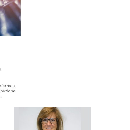
a
confermato
ibuzione
.