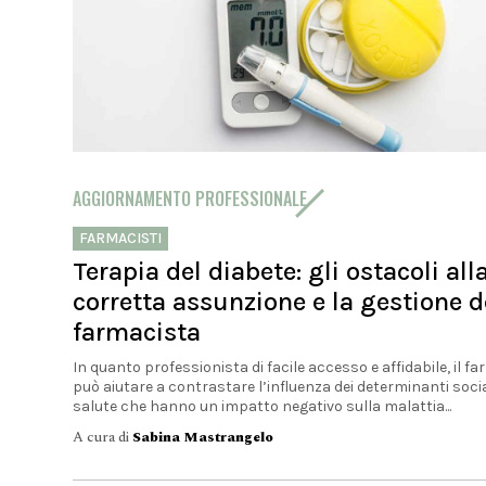
a migliorare le condizioni della mucosa nelle donne in
postmenopausa, mostrando al tempo stesso una buona
tollerabilità. Le...
A cura di
Paolo Levantino - Farmacista clinico
AGGIORNAMENTO PROFESSIONALE
FARMACISTI
Terapia del diabete: gli ostacoli all
corretta assunzione e la gestione d
farmacista
In quanto professionista di facile accesso e affidabile, il f
può aiutare a contrastare l’influenza dei determinanti socia
salute che hanno un impatto negativo sulla malattia...
A cura di
Sabina Mastrangelo