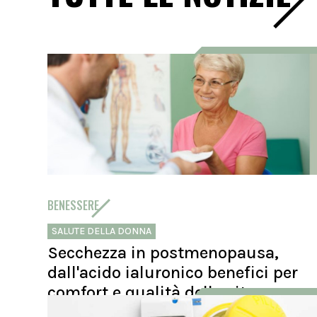
BENESSERE
SALUTE DELLA DONNA
Secchezza in postmenopausa,
dall'acido ialuronico benefici per
comfort e qualità della vita
L’acido ialuronico vaginale può contribuire a ridurre la sec