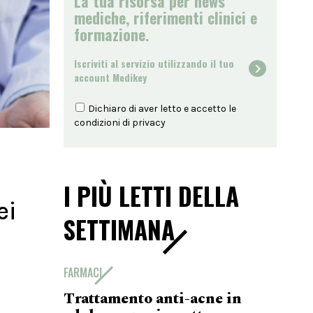
La tua risorsa per news
mediche, riferimenti clinici e
formazione.
Iscriviti al servizio utilizzando il tuo
account Medikey
Dichiaro di aver letto e accetto le
condizioni di
privacy
I PIÙ LETTI DELLA
ei
SETTIMANA
FARMACI
Trattamento anti-acne in