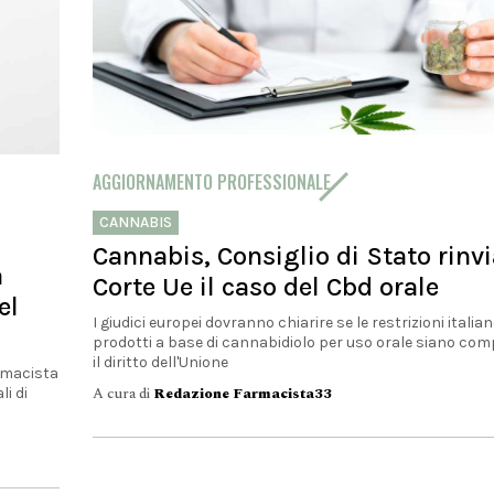
adeguamento all'AI Act europeo. Tra le novità, l'inserimen
formazione sull'intelligenza artificiale nel programma di..
A cura di
Redazione Farmacista33
AGGIORNAMENTO PROFESSIONALE
CANNABIS
Cannabis, Consiglio di Stato rinvi
a
Corte Ue il caso del Cbd orale
el
I giudici europei dovranno chiarire se le restrizioni italian
prodotti a base di cannabidiolo per uso orale siano comp
il diritto dell'Unione
armacista
A cura di
Redazione Farmacista33
li di