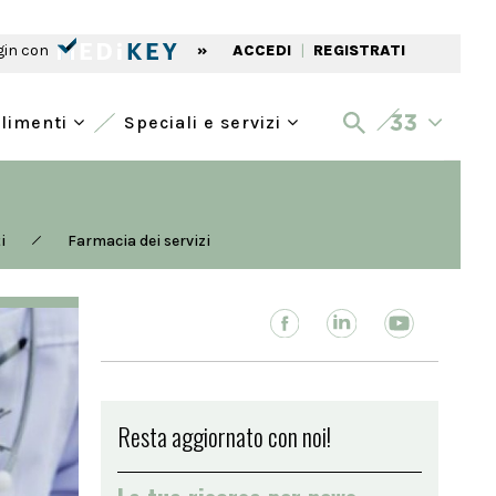
gin con
»
ACCEDI
|
REGISTRATI
alimenti
Speciali e servizi
i
Farmacia dei servizi
Resta aggiornato con noi!