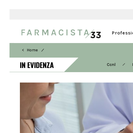
Profess
/
< Home
IN EVIDENZA
Ccnl