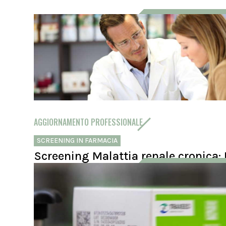
AGGIORNAMENTO PROFESSIONALE
SCREENING IN FARMACIA
Screening Malattia renale cronica: 
in farmacia intercettano soggetti a
rischio
Uno screening realizzato in farmacie dei Paesi Baschi ha
identificato possibili alterazioni della funzionalità renale ne
partecipanti, indirizzati al medico per ulteriori accertament