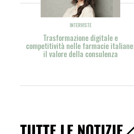
INTERVISTE
e
Vittime di violenza: i segni, la
aliane:
comunicazione empatica e le frasi
a
non dire. Indicazioni pratiche per 
farmacisti
TUTTE LE NOTIZIE