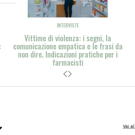
INTERVISTE
Aderenza e accesso alle cure
 da
cardiovascolari: risposte concrete da
i
Zentiva
Vai a