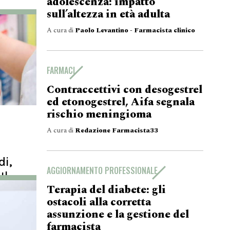
adolescenza: impatto
sull’altezza in età adulta
A cura di
Paolo Levantino - Farmacista clinico
FARMACI
Contraccettivi con desogestrel
ed etonogestrel, Aifa segnala
rischio meningioma
A cura di
Redazione Farmacista33
di,
AGGIORNAMENTO PROFESSIONALE
Il
Terapia del diabete: gli
ostacoli alla corretta
miliardi di
assunzione e la gestione del
privati.
farmacista