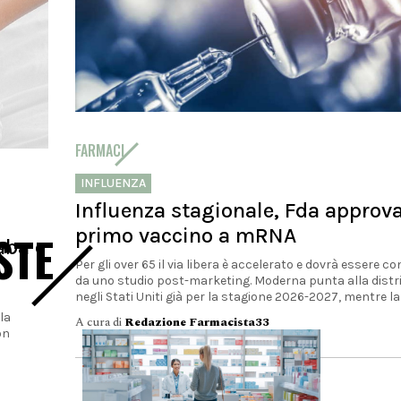
FARMACI
INFLUENZA
Influenza stagionale, Fda approv
primo vaccino a mRNA
STE
Gaba e
Per gli over 65 il via libera è accelerato e dovrà essere 
da uno studio post-marketing. Moderna punta alla distr
negli Stati Uniti già per la stagione 2026-2027, mentre la..
la
A cura di
Redazione Farmacista33
on