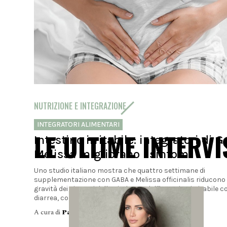
NUTRIZIONE E INTEGRAZIONE
INTEGRATORI ALIMENTARI
LE ULTIME INTERVI
Intestino irritabile: integratori di 
Melissa migliorano i sintomi
Uno studio italiano mostra che quattro settimane di
supplementazione con GABA e Melissa officinalis riducono 
gravità dei sintomi della sindrome dell'intestino irritabile c
diarrea, con benefici...
A cura di
Paolo Levantino - Farmacista clinico