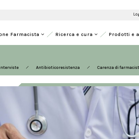
Lo
ione Farmacista
Ricerca e cura
Prodotti e 
Interviste
Antibioticoresistenza
Carenza di farmacist