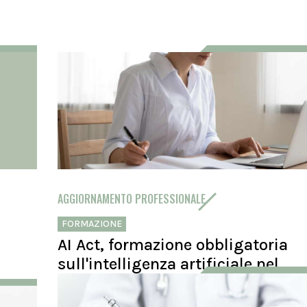
AGGIORNAMENTO PROFESSIONALE
FORMAZIONE
AI Act, formazione obbligatoria
sull'intelligenza artificiale nel
programma Ecm
chezza e
Il Consiglio dei ministri approva in via definitiva i decreti 