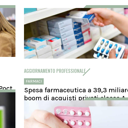
AGGIORNAMENTO PROFESSIONALE
FARMACI
Poct
Spesa farmaceutica a 39,3 miliar
boom di acquisti privati classe A. 
Rapporto OsMed 2025
Nel 2025 la spesa farmaceutica totale ha raggiunto 39,3 
ll'8% dei
euro, trainata dalla crescita a doppia cifra degli acquisti 
i.
Tirzepatide è il farmaco di classe A più acquistato...