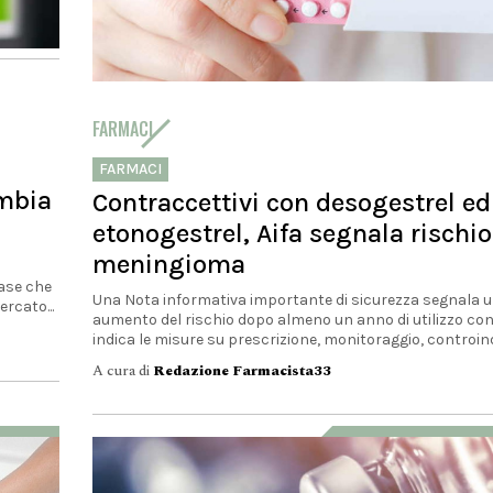
A cura di
Redazione Farmacista33
FARMACI
FARMACI
ambia
Contraccettivi con desogestrel ed
etonogestrel, Aifa segnala rischio
meningioma
base che
Una Nota informativa importante di sicurezza segnala un
ercato...
aumento del rischio dopo almeno un anno di utilizzo con
indica le misure su prescrizione, monitoraggio, controindi
A cura di
Redazione Farmacista33