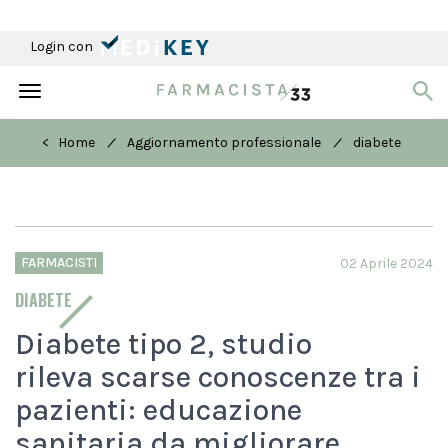
Login con
Toggle
navigation
/
/
< Home
Aggiornamento professionale
diabete
FARMACISTI
02 Aprile 2024
DIABETE
Diabete tipo 2, studio
rileva scarse conoscenze tra i
pazienti: educazione
sanitaria da migliorare