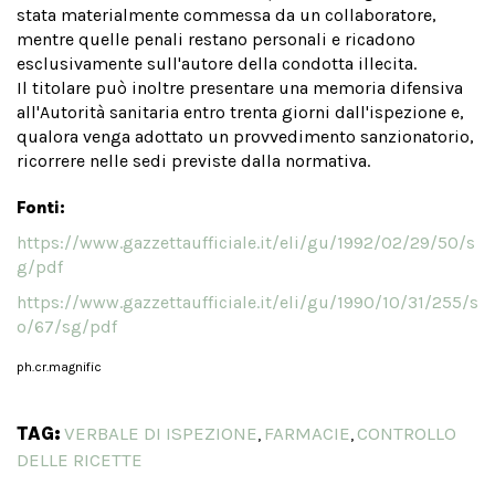
stata materialmente commessa da un collaboratore,
mentre quelle penali restano personali e ricadono
esclusivamente sull'autore della condotta illecita.
Il titolare può inoltre presentare una memoria difensiva
all'Autorità sanitaria entro trenta giorni dall'ispezione e,
qualora venga adottato un provvedimento sanzionatorio,
ricorrere nelle sedi previste dalla normativa.
Fonti:
https://www.gazzettaufficiale.it/eli/gu/1992/02/29/50/s
g/pdf
https://www.gazzettaufficiale.it/eli/gu/1990/10/31/255/s
o/67/sg/pdf
ph.cr.magnific
TAG:
VERBALE DI ISPEZIONE
FARMACIE
CONTROLLO
,
,
DELLE RICETTE