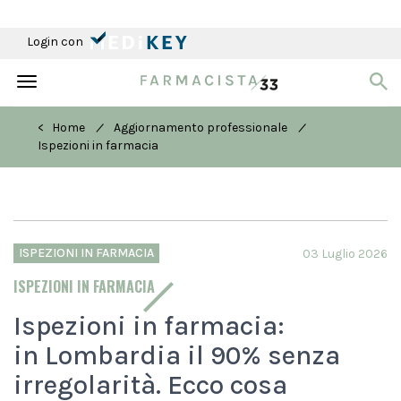
Login con
Toggle
navigation
/
/
< Home
Aggiornamento professionale
Ispezioni in farmacia
ISPEZIONI IN FARMACIA
03 Luglio 2026
ISPEZIONI IN FARMACIA
Ispezioni in farmacia:
in Lombardia il 90% senza
irregolarità. Ecco cosa