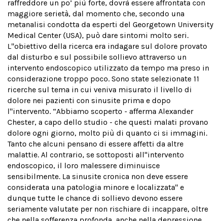
raffreddore un po’ più forte, dovrà essere affrontata con
maggiore serietà, dal momento che, secondo una
metanalisi condotta da esperti del Georgetown University
Medical Center (USA), può dare sintomi molto seri.
L''obiettivo della ricerca era indagare sul dolore provato
dal disturbo e sul possibile sollievo attraverso un
intervento endoscopico utilizzato da tempo ma preso in
considerazione troppo poco. Sono state selezionate 11
ricerche sul tema in cui veniva misurato il livello di
dolore nei pazienti con sinusite prima e dopo
l''intervento. “Abbiamo scoperto - afferma Alexander
Chester, a capo dello studio - che questi malati provano
dolore ogni giorno, molto più di quanto ci si immagini.
Tanto che alcuni pensano di essere affetti da altre
malattie. Al contrario, se sottoposti all''intervento
endoscopico, il loro malessere diminuisce
sensibilmente. La sinusite cronica non deve essere
considerata una patologia minore e localizzata" e
dunque tutte le chance di sollievo devono essere
seriamente valutate per non rischiare di incappare, oltre
che nella sofferenza profonda, anche nella depressione.