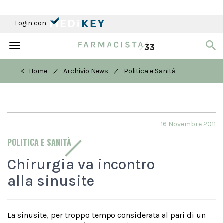
Login con
Toggle
navigation
/
/
< Home
Archivio News
Politica e Sanità
16 Novembre 2011
POLITICA E SANITÀ
Chirurgia va incontro
alla sinusite
La sinusite, per troppo tempo considerata al pari di un