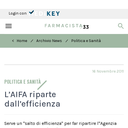
Login con
Toggle
navigation
/
/
< Home
Archivio News
Politica e Sanità
16 Novembre 2011
POLITICA E SANITÀ
L’AIFA riparte
dall’efficienza
Serve un "salto di efficienza" per far ripartire l''Agenzia