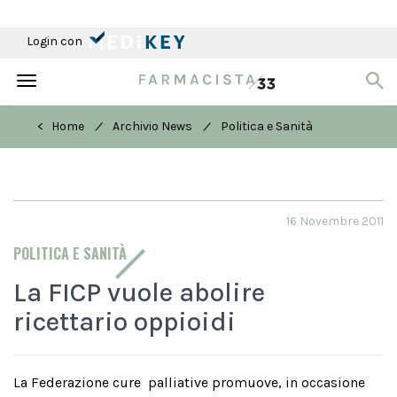
Login con
Toggle
navigation
/
/
< Home
Archivio News
Politica e Sanità
16 Novembre 2011
POLITICA E SANITÀ
La FICP vuole abolire
ricettario oppioidi
La Federazione cure palliative promuove, in occasione