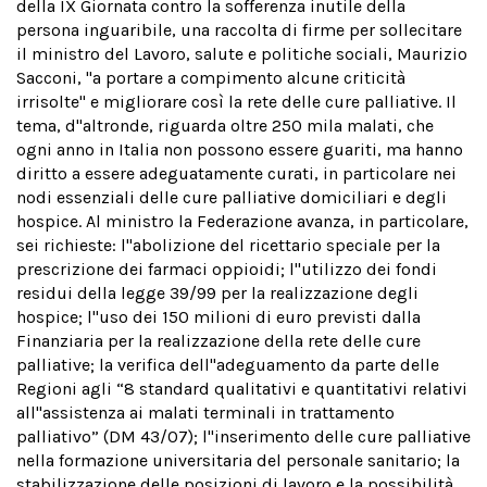
della IX Giornata contro la sofferenza inutile della
persona inguaribile, una raccolta di firme per sollecitare
il ministro del Lavoro, salute e politiche sociali, Maurizio
Sacconi, "a portare a compimento alcune criticità
irrisolte" e migliorare così la rete delle cure palliative. Il
tema, d''altronde, riguarda oltre 250 mila malati, che
ogni anno in Italia non possono essere guariti, ma hanno
diritto a essere adeguatamente curati, in particolare nei
nodi essenziali delle cure palliative domiciliari e degli
hospice. Al ministro la Federazione avanza, in particolare,
sei richieste: l''abolizione del ricettario speciale per la
prescrizione dei farmaci oppioidi; l''utilizzo dei fondi
residui della legge 39/99 per la realizzazione degli
hospice; l''uso dei 150 milioni di euro previsti dalla
Finanziaria per la realizzazione della rete delle cure
palliative; la verifica dell''adeguamento da parte delle
Regioni agli “8 standard qualitativi e quantitativi relativi
all''assistenza ai malati terminali in trattamento
palliativo” (DM 43/07); l''inserimento delle cure palliative
nella formazione universitaria del personale sanitario; la
stabilizzazione delle posizioni di lavoro e la possibilità