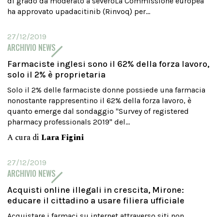
di grado da moderato a severoLa Commissione europea
ha approvato upadacitinib (Rinvoq) per...
27/12/2019
ARCHIVIO NEWS
Farmaciste inglesi sono il 62% della forza lavoro,
solo il 2% è proprietaria
Solo il 2% delle farmaciste donne possiede una farmacia
nonostante rappresentino il 62% della forza lavoro, è
quanto emerge dal sondaggio "Survey of registered
pharmacy professionals 2019" del...
A cura di
Lara Figini
27/12/2019
ARCHIVIO NEWS
Acquisti online illegali in crescita, Mirone:
educare il cittadino a usare filiera ufficiale
Acquistare i farmaci su internet attraverso siti non