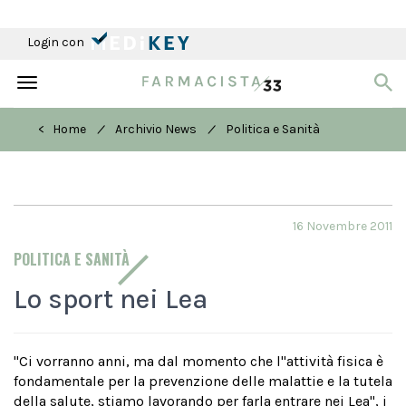
Login con
Toggle
navigation
/
/
< Home
Archivio News
Politica e Sanità
16 Novembre 2011
POLITICA E SANITÀ
Lo sport nei Lea
"Ci vorranno anni, ma dal momento che l''attività fisica è
fondamentale per la prevenzione delle malattie e la tutela
della salute, stiamo lavorando per farla entrare nei Lea", i