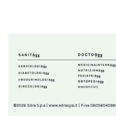
©2026 Edra S.p.a | www.edraspa.it | P.iva 08056040960 |