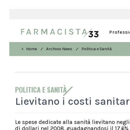
Profess
/
/
< Home
Archivio News
Politica e Sanità
POLITICA E SANITÀ
Lievitano i costi sanita
Le spese dedicate alla sanità lievitano negli
di dollari nel 2008, guadagnandosi il 17,6% d