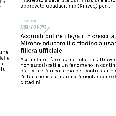
moderato a severoLa Commissione euro
lla
approvato upadacitinib (Rinvoq) per...
..
27/12/2019
ARCHIVIO NEWS
Acquisti online illegali in crescita,
Mirone: educare il cittadino a usa
filiera ufficiale
 una
ella
Acquistare i farmaci su internet attraver
io
non autorizzati è un fenomeno in conti
als
crescita e l'unica arma per contrastarlo 
l'educazione sanitaria e l'orientamento d
cittadini...