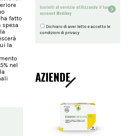
eriore
Iscriviti al servizio utilizzando il tuo
no
account Medikey
 ha fatto
a spesa
Dichiaro di aver letto e accetto le
la
condizioni di
privacy
escerà
ui la
tamento
,5% nel
la
AZIENDE
ali