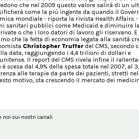
dono che nel 2009 questo valore salirà di un ult
ssificherà come la più ingente da quando il Gover
omica mondiale - riporta la rivista Health Affairs -
i sanitari pubblici come Medicaid e diminuire l
ivate o che i loro datori di lavoro gli riservano. E 
amo che la fetta di economia legata alla sanità cr
conomista
Christopher Truffer
del CMS, secondo c
a data, raggiungendo i 4,4 trilioni di dollari e
nitense. Il report del CMS rivela infine il rallen
 è scesa dal 4,9% della spesa totale nel 2007, al 3
nza alle terapie da parte dei pazienti, stretti nel
esto motivo, sta crescendo il mercato dei medicin
n noi sui nostri canali