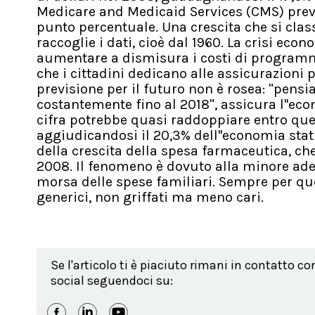
Medicare and Medicaid Services (CMS) preve
punto percentuale. Una crescita che si cla
raccoglie i dati, cioè dal 1960. La crisi econ
aumentare a dismisura i costi di programm
che i cittadini dedicano alle assicurazioni pr
previsione per il futuro non è rosea: "pensi
costantemente fino al 2018", assicura l''e
cifra potrebbe quasi raddoppiare entro quell
aggiudicandosi il 20,3% dell''economia statu
della crescita della spesa farmaceutica, che
2008. Il fenomeno è dovuto alla minore adere
morsa delle spese familiari. Sempre per qu
generici, non griffati ma meno cari.
Se l'articolo ti è piaciuto rimani in contatto co
social seguendoci su: