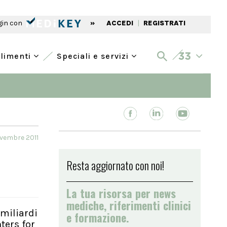
gin con
»
ACCEDI
|
REGISTRATI
alimenti
Speciali e servizi
ovembre 2011
Resta aggiornato con noi!
La tua risorsa per news
mediche, riferimenti clinici
 miliardi
e formazione.
ters for