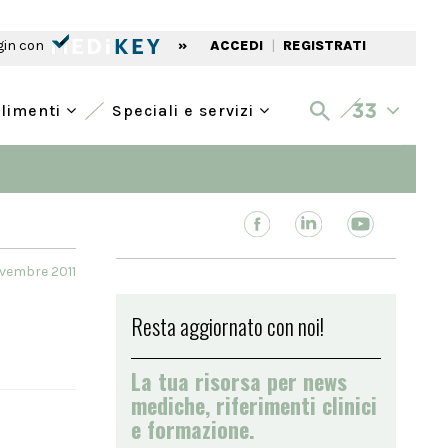
gin con
»
ACCEDI
|
REGISTRATI
alimenti
Speciali e servizi
ovembre 2011
Resta aggiornato con noi!
La tua risorsa per news
mediche, riferimenti clinici
e formazione.
e