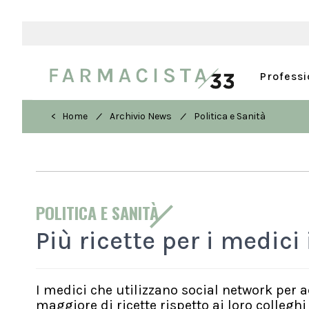
Profess
/
/
< Home
Archivio News
Politica e Sanità
POLITICA E SANITÀ
Più ricette per i medici
I medici che utilizzano social network per 
maggiore di ricette rispetto ai loro collegh