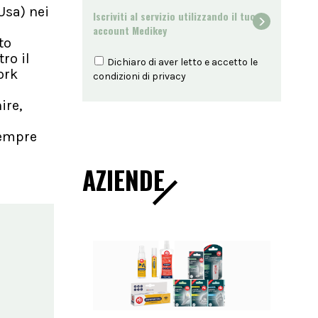
Usa) nei
Iscriviti al servizio utilizzando il tuo
account Medikey
to
ro il
Dichiaro di aver letto e accetto le
ork
condizioni di
privacy
ire,
sempre
AZIENDE