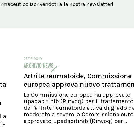
maceutico iscrivendoti alla nostra newsletter!
27/12/2019
ARCHIVIO NEWS
Artrite reumatoide, Commissione
ita
europea approva nuovo trattame
La Commissione europea ha approvato
upadacitinib (Rinvoq) per il trattamento
i
dell'artrite reumatoide attiva di grado d
moderato a severoLa Commissione euro
lla
approvato upadacitinib (Rinvoq) per...
..