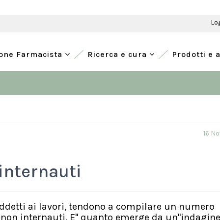
Lo
ione Farmacista
Ricerca e cura
Prodotti e 
16 N
 internauti
addetti ai lavori, tendono a compilare un numero
i non internauti. E'' quanto emerge da un''indagin