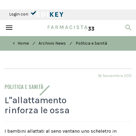
Login con
Toggle
navigation
/
/
< Home
Archivio News
Politica e Sanità
16 Novembre 2011
POLITICA E SANITÀ
L''allattamento
rinforza le ossa
I bambini allattati al seno vantano uno scheletro in