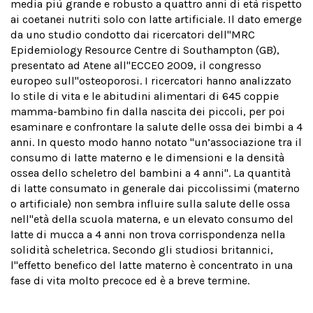
media più grande e robusto a quattro anni di età rispetto
ai coetanei nutriti solo con latte artificiale. Il dato emerge
da uno studio condotto dai ricercatori dell''MRC
Epidemiology Resource Centre di Southampton (GB),
presentato ad Atene all''ECCEO 2009, il congresso
europeo sull''osteoporosi. I ricercatori hanno analizzato
lo stile di vita e le abitudini alimentari di 645 coppie
mamma-bambino fin dalla nascita dei piccoli, per poi
esaminare e confrontare la salute delle ossa dei bimbi a 4
anni. In questo modo hanno notato "un’associazione tra il
consumo di latte materno e le dimensioni e la densità
ossea dello scheletro del bambini a 4 anni". La quantità
di latte consumato in generale dai piccolissimi (materno
o artificiale) non sembra influire sulla salute delle ossa
nell''età della scuola materna, e un elevato consumo del
latte di mucca a 4 anni non trova corrispondenza nella
solidità scheletrica. Secondo gli studiosi britannici,
l''effetto benefico del latte materno è concentrato in una
fase di vita molto precoce ed è a breve termine.