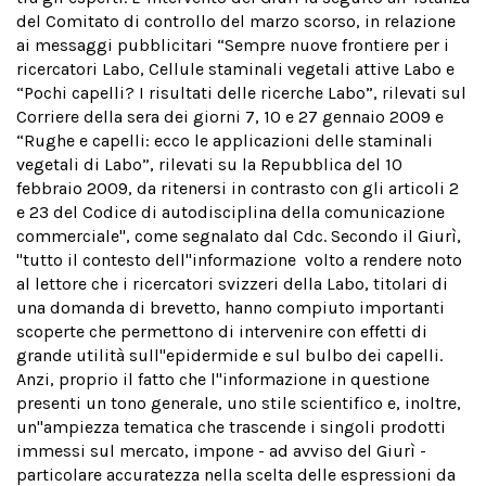
del Comitato di controllo del marzo scorso, in relazione
ai messaggi pubblicitari “Sempre nuove frontiere per i
ricercatori Labo, Cellule staminali vegetali attive Labo e
“Pochi capelli? I risultati delle ricerche Labo”, rilevati sul
Corriere della sera dei giorni 7, 10 e 27 gennaio 2009 e
“Rughe e capelli: ecco le applicazioni delle staminali
vegetali di Labo”, rilevati su
la Repubblica
del 10
febbraio 2009, da ritenersi in contrasto con gli articoli 2
e 23 del Codice di autodisciplina della comunicazione
commerciale", come segnalato dal Cdc. Secondo il Giurì,
"tutto il contesto dell''informazione volto a rendere noto
al lettore che i ricercatori svizzeri della Labo, titolari di
una domanda di brevetto, hanno compiuto importanti
scoperte che permettono di intervenire con effetti di
grande utilità sull''epidermide e sul bulbo dei capelli.
Anzi, proprio il fatto che l''informazione in questione
presenti un tono generale, uno stile scientifico e, inoltre,
un''ampiezza tematica che trascende i singoli prodotti
immessi sul mercato, impone - ad avviso del Giurì -
particolare accuratezza nella scelta delle espressioni da