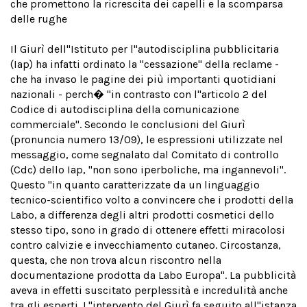
che promettono la ricrescita dei capelli e la scomparsa
delle rughe
Il Giurì dell''Istituto per l''autodisciplina pubblicitaria
(Iap) ha infatti ordinato la "cessazione" della reclame -
che ha invaso le pagine dei più importanti quotidiani
nazionali - perch� "in contrasto con l''articolo 2 del
Codice di autodisciplina della comunicazione
commerciale". Secondo le conclusioni del Giurì
(pronuncia numero 13/09), le espressioni utilizzate nel
messaggio, come segnalato dal Comitato di controllo
(Cdc) dello Iap, "non sono iperboliche, ma ingannevoli".
Questo "in quanto caratterizzate da un linguaggio
tecnico-scientifico volto a convincere che i prodotti della
Labo, a differenza degli altri prodotti cosmetici dello
stesso tipo, sono in grado di ottenere effetti miracolosi
contro calvizie e invecchiamento cutaneo. Circostanza,
questa, che non trova alcun riscontro nella
documentazione prodotta da Labo Europa". La pubblicità
aveva in effetti suscitato perplessità e incredulità anche
tra gli esperti. L''intervento del Giurì fa seguito all''istanza