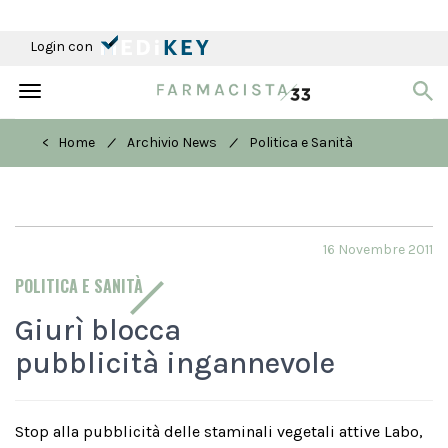
Login con
Toggle
navigation
/
/
< Home
Archivio News
Politica e Sanità
16 Novembre 2011
POLITICA E SANITÀ
Giurì blocca
pubblicità ingannevole
Stop alla pubblicità delle staminali vegetali attive Labo,