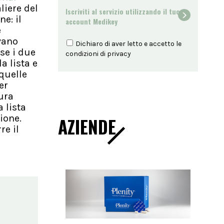
liere del
Iscriviti al servizio utilizzando il tuo
e: il
account Medikey
e
vano
Dichiaro di aver letto e accetto le
 se i due
condizioni di
privacy
a lista e
quelle
er
tura
 lista
ione.
AZIENDE
re il