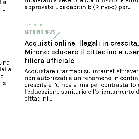
moderato a severoLa Commissione euro
lla
approvato upadacitinib (Rinvoq) per...
..
27/12/2019
ARCHIVIO NEWS
Acquisti online illegali in crescita,
Mirone: educare il cittadino a usa
filiera ufficiale
 una
ella
Acquistare i farmaci su internet attraver
io
non autorizzati è un fenomeno in conti
als
crescita e l'unica arma per contrastarlo 
l'educazione sanitaria e l'orientamento d
cittadini...