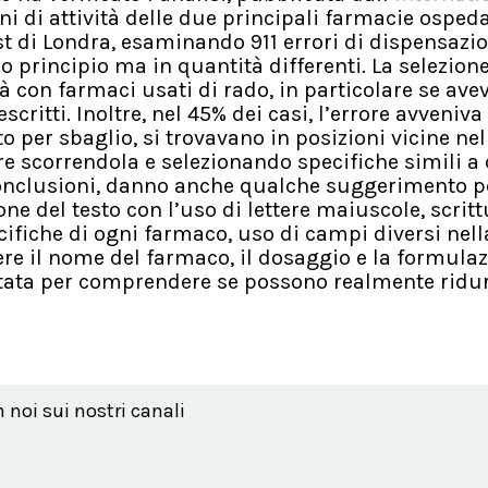
nni di attività delle due principali farmacie ospeda
 di Londra, esaminando 911 errori di dispensazion
 principio ma in quantità differenti. La selezion
 con farmaci usati di rado, in particolare se ave
ritti. Inoltre, nel 45% dei casi, l’errore avveniva
o per sbaglio, si trovavano in posizioni vicine nell
e scorrendola e selezionando specifiche simili a 
ro conclusioni, danno anche qualche suggerimento p
ione del testo con l’uso di lettere maiuscole, scrit
cifiche di ogni farmaco, uso di campi diversi nella
ere il nome del farmaco, il dosaggio e la formulaz
stata per comprendere se possono realmente ridur
n noi sui nostri canali