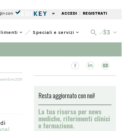
gin con
»
ACCEDI
|
REGISTRATI
alimenti
Speciali e servizi
ovembre 2011
Resta aggiornato con noi!
La tua risorsa per news
mediche, riferimenti clinici
 di
e formazione.
onal