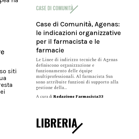
pea ha
CASE DI COMUNITÀ
Case di Comunità, Agenas:
le indicazioni organizzative
per il farmacista e le
farmacie
re
Le Linee di indirizzo tecniche di Agenas
definiscono organizzazione e
funzionamento delle équipe
so siti
multiprofessionali. Al farmacista Ssn
nua
sono attribuite funzioni di supporto alla
resta
gestione della...
ei
A cura di
Redazione Farmacista33
LIBRERIA