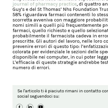
journal of pharmacy practice
, di quattro a
Guy’s e del St Thomas’ Nhs Foundation Trust
58% riguardava farmaci contenenti lo stesso
scorretta avveniva con maggiore probabilità
nomi simili a quelli più frequentemente presc
farmaci, quello richiesto e quello selezionat
probabilmente il farmacista cadeva in error
prescritte. Gli autori del lavoro, nelle lo
prevenire errori di questo tipo: l’enfatizzaz
colorata per evidenziale le sezioni delle spe
disponibile nei computer, in cui poter legg
L’efficacia di queste strategie andrebbe te
numero di errori.
Se l'articolo ti è piaciuto rimani in contatto co
social seguendoci su: