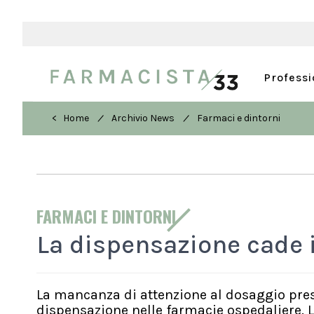
Profess
/
/
< Home
Archivio News
Farmaci e dintorni
FARMACI E DINTORNI
La dispensazione cade 
La mancanza di attenzione al dosaggio presc
dispensazione nelle farmacie ospedaliere. Lo