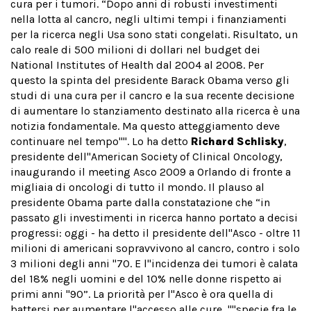
cura per i tumori. “Dopo anni di robusti investimenti
nella lotta al cancro, negli ultimi tempi i finanziamenti
per la ricerca negli Usa sono stati congelati. Risultato, un
calo reale di 500 milioni di dollari nel budget dei
National Institutes of Health dal 2004 al 2008. Per
questo la spinta del presidente Barack Obama verso gli
studi di una cura per il cancro e la sua recente decisione
di aumentare lo stanziamento destinato alla ricerca è una
notizia fondamentale. Ma questo atteggiamento deve
continuare nel tempo''''. Lo ha detto
Richard Schlisky
,
presidente dell''American Society of Clinical Oncology,
inaugurando il meeting Asco 2009 a Orlando di fronte a
migliaia di oncologi di tutto il mondo. Il plauso al
presidente Obama parte dalla constatazione che “in
passato gli investimenti in ricerca hanno portato a decisi
progressi: oggi - ha detto il presidente dell''Asco - oltre 11
milioni di americani sopravvivono al cancro, contro i solo
3 milioni degli anni ''70. E l''incidenza dei tumori è calata
del 18% negli uomini e del 10% nelle donne rispetto ai
primi anni ''90”. La priorità per l''Asco è ora quella di
battersi per aumentare l''accesso alle cure, ''''specie fra le