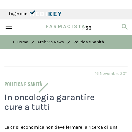
Login con
Toggle
navigation
/
/
< Home
Archivio News
Politica e Sanità
16 Novembre 2011
POLITICA E SANITÀ
In oncologia garantire
cure a tutti
La crisi economica non deve fermare la ricerca di una