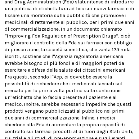
and Drug Administration (Fda) statunitense di introdurre
una politica di etichettatura ad hoc sui nuovi farmaci e di
fissare una moratoria sulla pubblicità che promuove i
medicinali direttamente al pubblico, per i primi due anni
di commercializzazione. In un documento chiamato
“Improving Fda Regulation of Prescription Drugs”, cioè
migliorare il controllo della Fda sui farmaci con obbligo
di prescrizione, la società scientifica, che vanta 129 mila
iscritti, sostiene che l''Agenzia regolatoria americana
avrebbe bisogno di più fondi e di maggiori poteri da
esercitare a difesa della salute dei cittadini americani.
Fra questi, secondo l''Acp, ci dovrebbe essere la
possibilità di richiedere che i medicinali lanciati sul
mercato per la prima volta portino sulla confezione
un''etichetta che lo faccia presente al paziente e al
medico. Inoltre, sarebbe necessario impedire che questi
prodotti vengano pubblicizzati al pubblico nei primi
due anni di commercializzazione. Infine, i medici
chiedono alla Fda di aumentare la propria capacità di
controllo sui farmaci prodotti al di fuori degli Stati Uniti,
sui trial e gli studi di pre-approvazione e sugli eventi