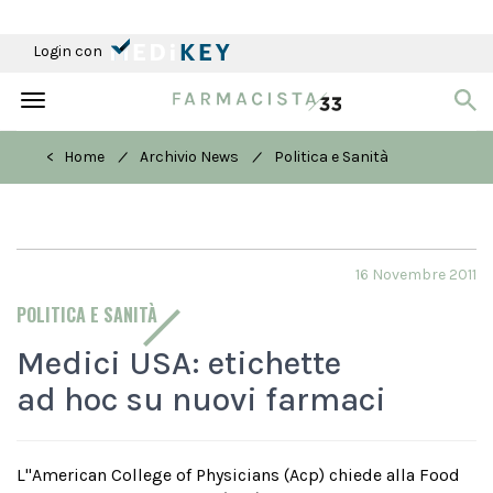
Login con
Toggle
navigation
/
/
< Home
Archivio News
Politica e Sanità
16 Novembre 2011
POLITICA E SANITÀ
Medici USA: etichette
ad hoc su nuovi farmaci
L''American College of Physicians (Acp) chiede alla Food