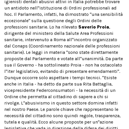
igienisti dentali abusivi attivi in Italia potrebbe trovare
un antidoto nell''istituzione di Ordini professionali ad
hoc. Il Parlamento, infatti, ha dimostrato "una sensibilità
eccezionale" sulla questione degli Ordini delle
professioni sanitarie. Lo ha rilevato
Saverio Proia
,
dirigente del ministero della Salute Area Professioni
sanitarie, intervenuto a Roma all''incontro organizzato
dal Conaps (Coordinamento nazionale delle professioni
sanitarie). Le leggi in materia "sono state direttamente
proposte dal Parlamento e votate all''unanimità. Da parte
sua il Governo - ha sottolineato Proia - non ha ostacolato
l''iter legislativo, evitando di presentare emendamenti".
Dunque occorre solo aspettare i tempi tecnici. "Esiste
anche in Italia - ha detto da parte sua Rita Battaglia,
vicepresidente Federconsumatori - la necessità di un
Ordine che permetta al cittadino di sapere a chi si
rivolge. L''abusivismo in questo settore domina infatti
nel nostro Paese. Le parole chiave che rappresentano le
necessità del cittadino sono quindi regole, trasparenza,
tutela e qualità. Ecco alcune proposte per un''azione
legislativa che vada in direzione della difesa dei diritti