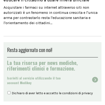
educare il cittadino a usare filiera ufficiale
Acquistare i farmaci su internet attraverso siti non
autorizzati è un fenomeno in continua crescita e l'unica
arma per contrastarlo resta l'educazione sanitaria e
l'orientamento dei cittadini...
Resta aggiornato con noi!
La tua risorsa per news mediche,
riferimenti clinici e formazione.
Iscriviti al servizio utilizzando il tuo
account Medikey
Dichiaro di aver letto e accetto le condizioni di
privacy