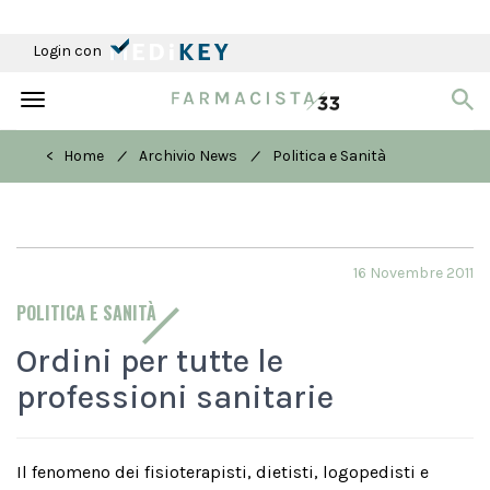
Login con
Toggle
navigation
/
/
< Home
Archivio News
Politica e Sanità
16 Novembre 2011
POLITICA E SANITÀ
Ordini per tutte le
professioni sanitarie
Il fenomeno dei fisioterapisti, dietisti, logopedisti e