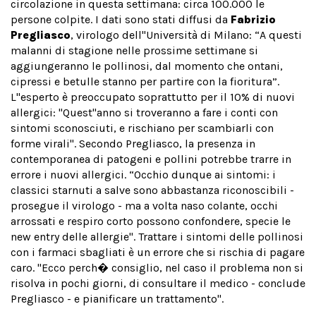
circolazione in questa settimana: circa 100.000 le
persone colpite. I dati sono stati diffusi da
Fabrizio
Pregliasco
, virologo dell''Università di Milano: “A questi
malanni di stagione nelle prossime settimane si
aggiungeranno le pollinosi, dal momento che ontani,
cipressi e betulle stanno per partire con la fioritura”.
L''esperto è preoccupato soprattutto per il 10% di nuovi
allergici: "Quest''anno si troveranno a fare i conti con
sintomi sconosciuti, e rischiano per scambiarli con
forme virali". Secondo Pregliasco, la presenza in
contemporanea di patogeni e pollini potrebbe trarre in
errore i nuovi allergici. “Occhio dunque ai sintomi: i
classici starnuti a salve sono abbastanza riconoscibili -
prosegue il virologo - ma a volta naso colante, occhi
arrossati e respiro corto possono confondere, specie le
new entry delle allergie". Trattare i sintomi delle pollinosi
con i farmaci sbagliati è un errore che si rischia di pagare
caro. "Ecco perch� consiglio, nel caso il problema non si
risolva in pochi giorni, di consultare il medico - conclude
Pregliasco - e pianificare un trattamento".