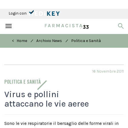
Login con
Toggle
navigation
/
/
< Home
Archivio News
Politica e Sanità
16 Novembre 2011
POLITICA E SANITÀ
Virus e pollini
attaccano le vie aeree
Sono le vie respiratorie il bersaglio delle forme virali in