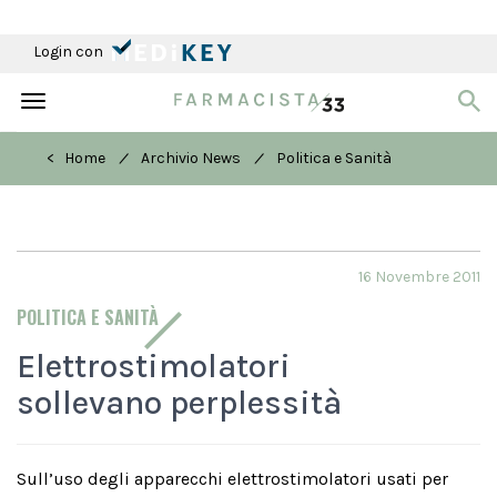
Login con
Toggle
navigation
/
/
< Home
Archivio News
Politica e Sanità
16 Novembre 2011
POLITICA E SANITÀ
Elettrostimolatori
sollevano perplessità
Sull’uso degli apparecchi elettrostimolatori usati per