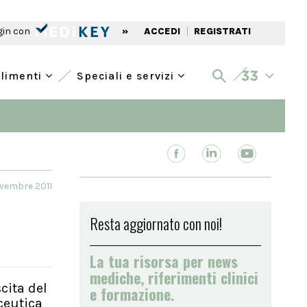
gin con
»
ACCEDI
|
REGISTRATI
alimenti
Speciali e servizi
ovembre 2011
Resta aggiornato con noi!
La tua risorsa per news
mediche, riferimenti clinici
scita del
e formazione.
ceutica