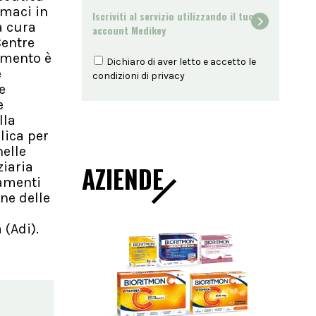
rmaci in
Iscriviti al servizio utilizzando il tuo
a cura
account Medikey
Centre
tamento è
Dichiaro di aver letto e accetto le
e
condizioni di
privacy
e
e
lla
lica per
nelle
ziaria
AZIENDE
gamenti
one delle
 (Adi).