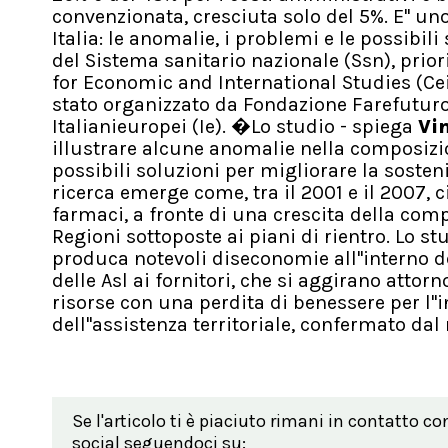
convenzionata, cresciuta solo del 5%. E'' uno
Italia: le anomalie, i problemi e le possibil
del Sistema sanitario nazionale (Ssn), priori
for Economic and International Studies (Cei
stato organizzato da Fondazione Farefuturo
Italianieuropei (Ie). �Lo studio - spiega
Vi
illustrare alcune anomalie nella composizi
possibili soluzioni per migliorare la sosten
ricerca emerge come, tra il 2001 e il 2007, 
farmaci, a fronte di una crescita della comp
Regioni sottoposte ai piani di rientro. Lo s
produca notevoli diseconomie all''interno de
delle Asl ai fornitori, che si aggirano attor
risorse con una perdita di benessere per l''in
dell''assistenza territoriale, confermato dal
Se l'articolo ti è piaciuto rimani in contatto co
social seguendoci su: