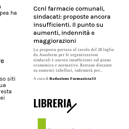
a
Ccnl farmacie comunali,
pea ha
sindacati: proposte ancora
insufficienti. Il punto su
aumenti, indennità e
maggiorazioni
La proposta portata al tavolo del 28 luglio
da Assofarm per le organizzazioni
re
sindacali è ancora insufficiente sul piano
economico e normativo. Restano distanze
su aumenti tabellari, indennità per...
so siti
A cura di
Redazione Farmacista33
nua
resta
ei
LIBRERIA