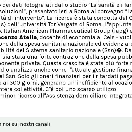
 dei dati fotografati dallo studio “La sanità e i fa
i soluzioni”, presentato ieri a Roma al convegno “L
tà di intervento”. La ricerca è stata condotta dal 
s) dell''università Tor Vergata di Roma. L''appun
, Italian American Pharmaceutical Group (Iapg) 
ncenzo Atella
, docente di economia al Ceis - vuol
one della spesa sanitaria nazionale ed evidenziar
ibilità del Sistema sanitario nazionale (Ssn)�. Da
ci sia stata una forte contrazione della spesa pubb
onente privata. Questa crescita è stata più forte 
tudio analizza anche come l''attuale gestione finan
l Ssn. Solo gli oneri finanziari per i ritardati pa
no ai 300 giorni, generano un''inefficiente allocazi
tera collettività. C''è poi uno scarso utilizzo
 minor ricorso all''Assistenza domiciliare integrata
n noi sui nostri canali