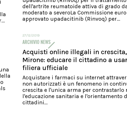
upadacitinib (Rinvoq) per il trattamento
i
dell'artrite reumatoide attiva di grado d
moderato a severoLa Commissione euro
lla
approvato upadacitinib (Rinvoq) per...
..
27/12/2019
ARCHIVIO NEWS
Acquisti online illegali in crescita,
Mirone: educare il cittadino a usa
filiera ufficiale
 una
ella
Acquistare i farmaci su internet attraver
io
non autorizzati è un fenomeno in conti
als
crescita e l'unica arma per contrastarlo 
l'educazione sanitaria e l'orientamento d
cittadini...