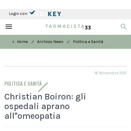
Login con
Toggle
navigation
/
/
< Home
Archivio News
Politica e Sanità
16 Novembre 2011
POLITICA E SANITÀ
Christian Boiron: gli
ospedali aprano
all''omeopatia