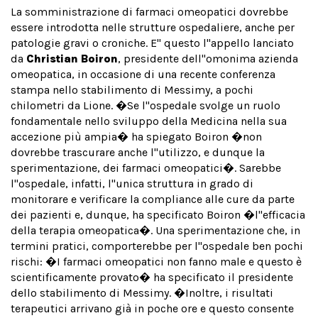
La somministrazione di farmaci omeopatici dovrebbe
essere introdotta nelle strutture ospedaliere, anche per
patologie gravi o croniche. E'' questo l''appello lanciato
da
Christian Boiron
, presidente dell''omonima azienda
omeopatica, in occasione di una recente conferenza
stampa nello stabilimento di Messimy, a pochi
chilometri da Lione. �Se l''ospedale svolge un ruolo
fondamentale nello sviluppo della Medicina nella sua
accezione più ampia� ha spiegato Boiron �non
dovrebbe trascurare anche l''utilizzo, e dunque la
sperimentazione, dei farmaci omeopatici�. Sarebbe
l''ospedale, infatti, l''unica struttura in grado di
monitorare e verificare la compliance alle cure da parte
dei pazienti e, dunque, ha specificato Boiron �l''efficacia
della terapia omeopatica�. Una sperimentazione che, in
termini pratici, comporterebbe per l''ospedale ben pochi
rischi: �I farmaci omeopatici non fanno male e questo è
scientificamente provato� ha specificato il presidente
dello stabilimento di Messimy. �Inoltre, i risultati
terapeutici arrivano già in poche ore e questo consente