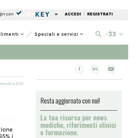
gin con
»
ACCEDI
|
REGISTRATI
alimenti
Speciali e servizi
ovembre 2011
Resta aggiornato con noi!
La tua risorsa per news
mediche, riferimenti clinici
zione
e formazione.
65% i