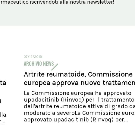
maceutico iscrivendoti alla nostra newsletter!
27/12/2019
ARCHIVIO NEWS
Artrite reumatoide, Commissione
ita
europea approva nuovo trattame
La Commissione europea ha approvato
upadacitinib (Rinvoq) per il trattamento
i
dell'artrite reumatoide attiva di grado d
moderato a severoLa Commissione euro
lla
approvato upadacitinib (Rinvoq) per...
..