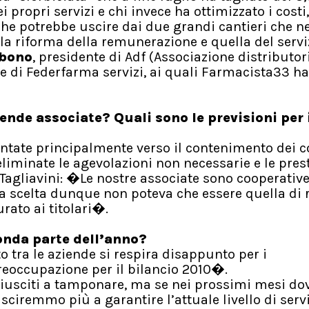
i propri servizi e chi invece ha ottimizzato i cost
che potrebbe uscire dai due grandi cantieri che n
la riforma della remunerazione e quella del servi
obono
, presidente di Adf (Associazione distributor
te di Federfarma servizi, ai quali Farmacista33 ha
nde associate? Quali sono le previsioni per 
ntate principalmente verso il contenimento dei co
 eliminate le agevolazioni non necessarie e le pres
. Tagliavini: �Le nostre associate sono cooperative
La scelta dunque non poteva che essere quella di 
urato ai titolari�.
onda parte dell’anno?
o tra le aziende si respira disappunto per i
reoccupazione per il bilancio 2010�.
 riusciti a tamponare, ma se nei prossimi mesi do
usciremmo più a garantire l’attuale livello di serv