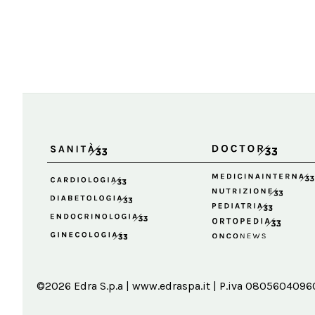
©2026 Edra S.p.a | www.edraspa.it | P.iva 08056040960 |