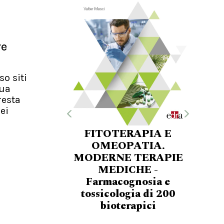
re
so siti
nua
resta
ei
FITOTERAPIA E
OMEOPATIA.
MODERNE TERAPIE
MEDICHE -
Farmacognosia e
tossicologia di 200
bioterapici