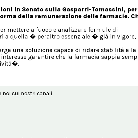
izioni in Senato sulla Gasparri-Tomassini, per
iforma della remunerazione delle farmacie. C
r mettere a fuoco e analizzare formule di
a quella � peraltro essenziale � già in vigore,
erga una soluzione capace di ridare stabilità alla
 interesse garantire che la farmacia sappia semp
tività�.
n noi sui nostri canali