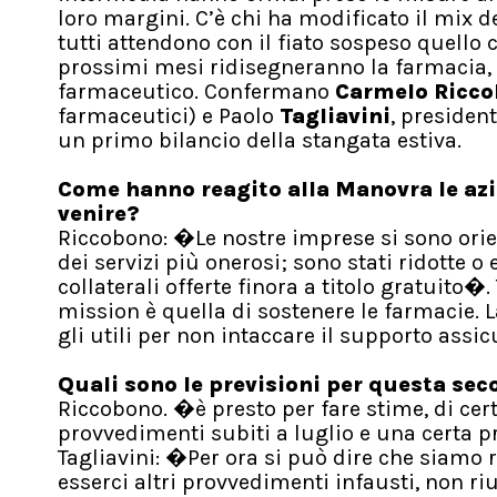
loro margini. C’è chi ha modificato il mix de
tutti attendono con il fiato sospeso quello 
prossimi mesi ridisegneranno la farmacia, 
farmaceutico. Confermano
Carmelo Ricc
farmaceutici) e Paolo
Tagliavini
, presiden
un primo bilancio della stangata estiva.
Come hanno reagito alla Manovra le azie
venire?
Riccobono: �Le nostre imprese si sono orie
dei servizi più onerosi; sono stati ridotte o
collaterali offerte finora a titolo gratuito�
mission è quella di sostenere le farmacie. 
gli utili per non intaccare il supporto assic
Quali sono le previsioni per questa sec
Riccobono. �è presto per fare stime, di cert
provvedimenti subiti a luglio e una certa p
Tagliavini: �Per ora si può dire che siamo
esserci altri provvedimenti infausti, non ri