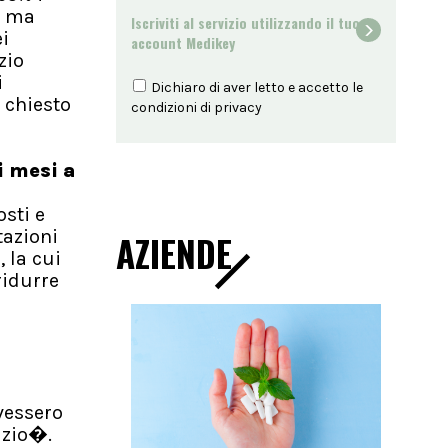
i, ma
Iscriviti al servizio utilizzando il tuo
ei
account Medikey
zio
i
Dichiaro di aver letto e accetto le
 chiesto
condizioni di
privacy
i mesi a
sti e
tazioni
AZIENDE
, la cui
ridurre
vessero
izio�.