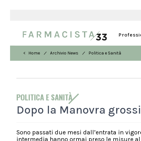
Profess
/
/
< Home
Archivio News
Politica e Sanità
POLITICA E SANITÀ
Dopo la Manovra grossis
Sono passati due mesi dall’entrata in vigor
intermedia hanno ormai preso le misure alla 