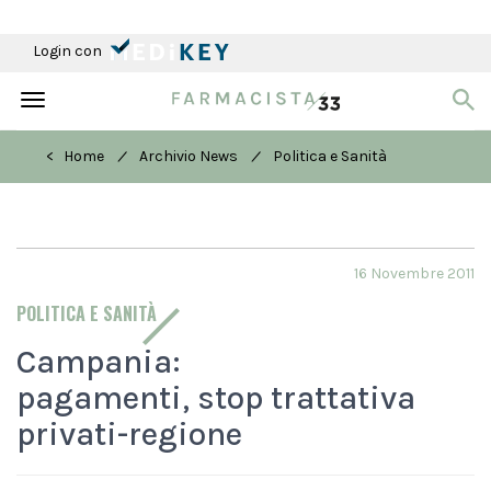
Login con
Toggle
navigation
/
/
< Home
Archivio News
Politica e Sanità
16 Novembre 2011
POLITICA E SANITÀ
Campania:
pagamenti, stop trattativa
privati-regione