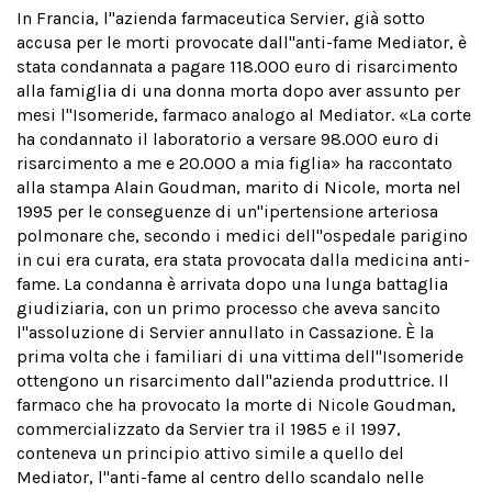
In Francia, l''azienda farmaceutica Servier, già sotto
accusa per le morti provocate dall''anti-fame Mediator, è
stata condannata a pagare 118.000 euro di risarcimento
alla famiglia di una donna morta dopo aver assunto per
mesi l''Isomeride, farmaco analogo al Mediator. «La corte
ha condannato il laboratorio a versare 98.000 euro di
risarcimento a me e 20.000 a mia figlia» ha raccontato
alla stampa Alain Goudman, marito di Nicole, morta nel
1995 per le conseguenze di un''ipertensione arteriosa
polmonare che, secondo i medici dell''ospedale parigino
in cui era curata, era stata provocata dalla medicina anti-
fame. La condanna è arrivata dopo una lunga battaglia
giudiziaria, con un primo processo che aveva sancito
l''assoluzione di Servier annullato in Cassazione. È la
prima volta che i familiari di una vittima dell''Isomeride
ottengono un risarcimento dall''azienda produttrice. Il
farmaco che ha provocato la morte di Nicole Goudman,
commercializzato da Servier tra il 1985 e il 1997,
conteneva un principio attivo simile a quello del
Mediator, l''anti-fame al centro dello scandalo nelle