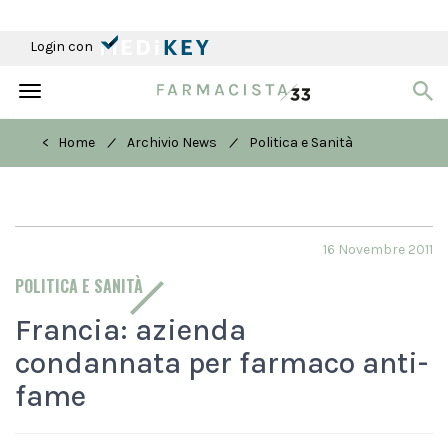
Login con
Toggle
navigation
/
/
< Home
Archivio News
Politica e Sanità
16 Novembre 2011
POLITICA E SANITÀ
Francia: azienda
condannata per farmaco anti-
fame