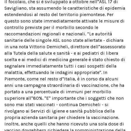
Il focolaio, che si è sviluppato a ottobre nell''ASL 17 di
Savigliano, sta assumendo le caratteristiche di epidemia
estendendosi al resto del territorio piemontese. Per
questo sono state immediatamente attivate le misure di
controllo previste per il morbillo secondo le
raccomandazioni regionali e nazionali. “Le autorità
sanitarie delle singole ASL sono state allertate - dichiara
in una nota Vittorio Demicheli, direttore dell''assessorato
alla Tutela della salute e sanità - e ai pediatri di libera
scelta e ai medici di medicina generale è stato chiesto di
segnalare immediatamente tutti i casi sospetti della
malattia, effettuando le indagini appropriate". In
Piemonte, come nel resto d''Italia, è in corso da alcuni
anni una campagna straordinaria di vaccinazione, che ha
portato a una percentuale di immuni per morbillo
superiore all''80%. "E'' importante che i soggetti che non
sono mai stati vaccinati - continua Demicheli - si
rivolgano ai Servizi di igiene e sanità pubblica della
propria azienda sanitaria per chiedere la vaccinazione.
Inoltre, anche quelli che hanno ricevuto una sola dose di
vaccino dovrebbero richiedere la somministrazione della