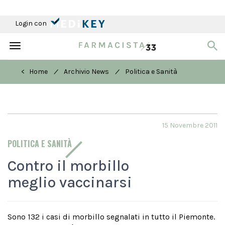
Login con
Toggle
navigation
/
/
< Home
Archivio News
Politica e Sanità
15 Novembre 2011
POLITICA E SANITÀ
Contro il morbillo
meglio vaccinarsi
Sono 132 i casi di morbillo segnalati in tutto il Piemonte.