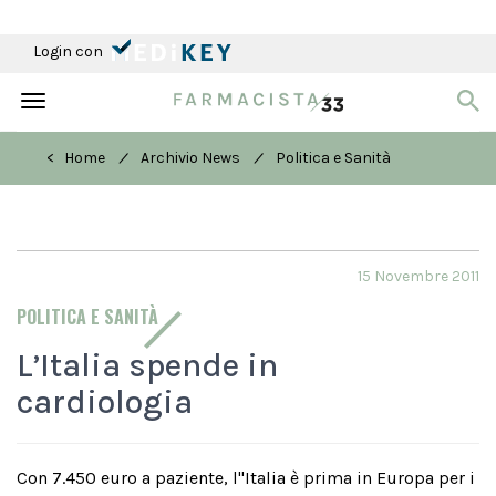
Login con
Toggle
navigation
/
/
< Home
Archivio News
Politica e Sanità
15 Novembre 2011
POLITICA E SANITÀ
L’Italia spende in
cardiologia
Con 7.450 euro a paziente, l''Italia è prima in Europa per i