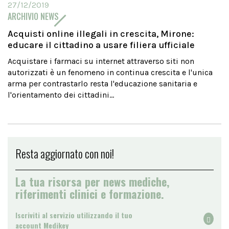
27/12/2019
ARCHIVIO NEWS
Acquisti online illegali in crescita, Mirone:
educare il cittadino a usare filiera ufficiale
Acquistare i farmaci su internet attraverso siti non
autorizzati è un fenomeno in continua crescita e l'unica
arma per contrastarlo resta l'educazione sanitaria e
l'orientamento dei cittadini...
Resta aggiornato con noi!
La tua risorsa per news mediche,
riferimenti clinici e formazione.
Iscriviti al servizio utilizzando il tuo
account Medikey