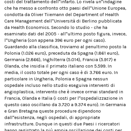
costi del trattamento dell''infarto. Lo rivela un''indagine
che ha messo a confronto otto paesi dell''Unione Europea,
condotta da Oliver Tiiemann del Department of Health
Care Management dell''Università di Berlino pubblicata
da Health Economics. Secondo lo studio - che ha
esaminato dati del 2005 - all''ultimo posto figura, invece,
l''Ungheria (con appena 396 euro per ogni caso).
Guardando alla classifica, troviamo al penultimo posto la
Polonia (1.026 euro), preceduta da Spagna (1.861 euro),
Germania (2.866), Inghilterra (5.014), Francia (5.917) e
Olanda, che insidia il primato italiano con 5.599. In
media, il costo totale per ogni caso è di 3.766 euro. In
particolare in Ungheria, Polonia e Spagna nessun
ospedale incluso nello studio eseguiva interventi di
angioplastica, intervento che è invece ormai standard in
Francia, Olanda e Italia (i costi per l''ospedalizzazione in
questo caso oscillano da
3.720 a
9.374 euro). In Germania
e Gran Bretagna queste procedure dipendono
dall''esistenza, negli ospedali, di appropriate
infrastrutture. Dunque in questi due Paesi i ricercatori
hanno registrato la più ampia oscillazione dei costi per