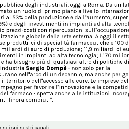
ubblica degli industriali, oggi a Roma. Da un lato
rmato un ruolo di primo piano a livello internazio
ri al 53% della produzione e dall''aumento, super
,9%) e degli investimenti in impianti ad alta tecno
ibrio prezzi-costi con ripercussioni sull''occupazion
zzazione globale della rete esterna. A oggi il sett
se produttrici di specialità farmaceutiche e 100 d
miliardi di euro di produzione; 11,9 miliardi di eu
timenti in impianti ad alta tecnologia; 1.170 milion
ore ha bisogno più di qualsiasi altro di politiche d
mindustria
Sergio Dompè
- non solo per la
rano nell''arco di un decennio, ma anche per ga
il territorio dell''accesso alle cure. Le imprese del
impegno per favorire l''innovazione e
la competiz
del farmaco - spetta anche alle istituzioni incor
nti finora compiuti".
n noi sui nostri canali