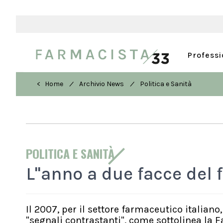
Profess
/
/
< Home
Archivio News
Politica e Sanità
POLITICA E SANITÀ
L''anno a due facce del
Il 2007, per il settore farmaceutico italia
"segnali contrastanti", come sottolinea la