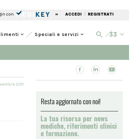
gin con
»
ACCEDI
|
REGISTRATI
alimenti
Speciali e servizi
ovembre 2011
Resta aggiornato con noi!
La tua risorsa per news
mediche, riferimenti clinici
e formazione.