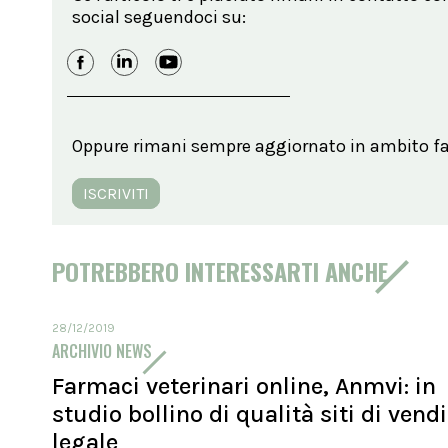
social seguendoci su:
Oppure rimani sempre aggiornato in ambito far
ISCRIVITI
POTREBBERO INTERESSARTI ANCHE
28/12/2019
ARCHIVIO NEWS
Farmaci veterinari online, Anmvi: in
studio bollino di qualità siti di vend
legale