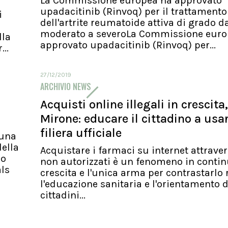
La Commissione europea ha approvato
upadacitinib (Rinvoq) per il trattamento
i
dell'artrite reumatoide attiva di grado d
moderato a severoLa Commissione euro
lla
approvato upadacitinib (Rinvoq) per...
..
27/12/2019
ARCHIVIO NEWS
Acquisti online illegali in crescita,
Mirone: educare il cittadino a usa
filiera ufficiale
 una
ella
Acquistare i farmaci su internet attraver
io
non autorizzati è un fenomeno in conti
als
crescita e l'unica arma per contrastarlo 
l'educazione sanitaria e l'orientamento d
cittadini...