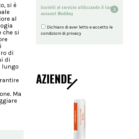
, si è
Iscriviti al servizio utilizzando il tuo
nale
account Medikey
iore al
logia
Dichiaro di aver letto e accetto le
e che si
condizioni di
privacy
ore
i
ro di
i di
i lungo
AZIENDE
rantire
ione. Ma
aggiare