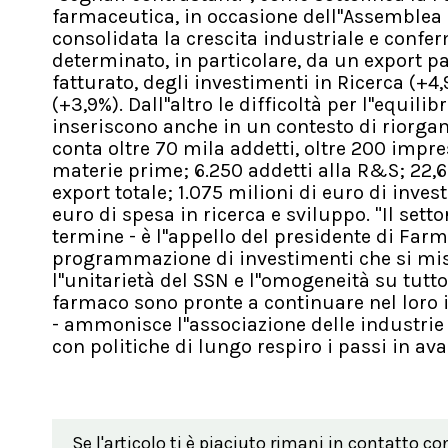
farmaceutica, in occasione dell''Assemblea p
consolidata la crescita industriale e confe
determinato, in particolare, da un export pa
fatturato, degli investimenti in Ricerca (+4
(+3,9%). Dall''altro le difficoltà per l''equil
inseriscono anche in un contesto di riorgani
conta oltre 70 mila addetti, oltre 200 impre
materie prime; 6.250 addetti alla R&S; 22,6 
export totale; 1.075 milioni di euro di inves
euro di spesa in ricerca e sviluppo. "Il sett
termine - è l''appello del presidente di Far
programmazione di investimenti che si misu
l''unitarietà del SSN e l''omogeneità su tutto 
farmaco sono pronte a continuare nel loro 
- ammonisce l''associazione delle industrie 
con politiche di lungo respiro i passi in ava
Se l'articolo ti è piaciuto rimani in contatto co