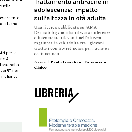
Trattamento anti-acne in
 restaurant e
quella
adolescenza: impatto
sull’altezza in età adulta
l'esercente
a lotteria
Una ricerca pubblicata su JAMA
Dermatology non ha rilevato differenze
clinicamente rilevanti nell'altezza
raggiunta in età adulta tra i giovani
trattati con isotretinoina per l'acne e i
izi per le
coetanei non...
ie. Al
A cura di
Paolo Levantino - Farmacista
teria nella
clinico
erverRT non
il cliente
LIBRERIA