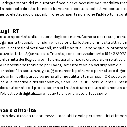
 l'adeguamento del misuratore fiscale deve avvenire con modalità tracc
lia, addebito diretto, bonifico bancario o postale, bollettino postale, c
mento elettronico disponibili, che consentano anche l'addebito in cont
sugli RT
state apportate alla Lotteria degli scontrini. Come si ricorderà, l'inizi
gamenti tracciabili e ridurre l'evasione. La lotteria è rimasta attiva a
con le estrazioni settimanali, mensili e annuali, anche quella istantan
ative è stata l'Agenzia delle Entrate, con il provvedimento 15943/2023 d
formità dei Registratori Telematici alle nuove disposizioni relative al
o le specifiche tecniche per l'adeguamento tecnico dei dispositivi di
ornalieri". In sostanza, gli aggiornamenti potranno permettere di gene
 ai fini della partecipazione alla modalità istantanea. Il QR code co
, alla matricola del dispositivo, e così via - e utili per il cliente. L'inte
ndere automatico il processo, ma si tratta di una misura che rientra 
biettivo di digitalizzare l'attività di contrasto all'evasione.
nea e differita
nto dovrà avvenire con mezzi tracciabili e vale per scontrini di impor