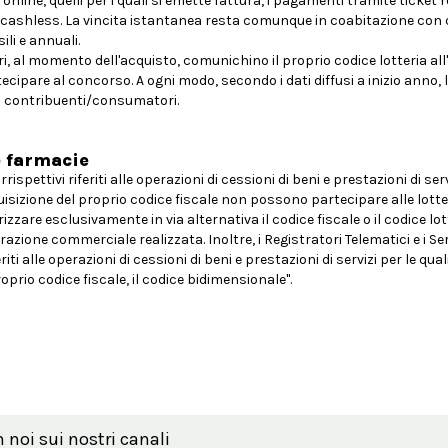
online, quelli per i quali si emette fattura, i pagamenti tramite ticket
tà cashless. La vincita istantanea resta comunque in coabitazione con 
ili e annuali.
, al momento dell'acquisto, comunichino il proprio codice lotteria al
ecipare al concorso. A ogni modo, secondo i dati diffusi a inizio anno, l
 i contribuenti/consumatori.
e farmacie
rispettivi riferiti alle operazioni di cessioni di beni e prestazioni di serv
uisizione del proprio codice fiscale non possono partecipare alle lotter
zare esclusivamente in via alternativa il codice fiscale o il codice lot
perazione commerciale realizzata. Inoltre, i Registratori Telematici e i S
alle operazioni di cessioni di beni e prestazioni di servizi per le quali 
oprio codice fiscale, il codice bidimensionale".
n noi sui nostri canali