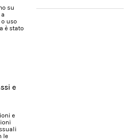
uno su
 a
 o uso
a è stato
ssi e
ioni e
ioni
ssuali
 le