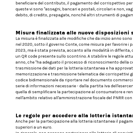
beneficiare del contributo, il pagamento del corrispettivo per
queste vi sono "assegni, bancari e postali, circolari e non, vag
debito, di credito, prepagate, nonché altri strumenti di paga
Misura finalizzata alle nuove disposizioni 
La misura è finalizzata alle modifiche che da inizio anno sono 
nel 2020, sotto il governo Conte, come misura per favorire i pa
2023, ma è stata prevista, accanto alla modalità in differita, 
un QR code presente sullo scontrino. A stabilire le regole attu
anno, che "ha adeguato il processo di riconoscimento della con
trasmissione dei dati per la lotteria istantanea e ha approvat
memorizzazione e trasmissione telematica dei corrispettivi gi
codice bidimensionale da riportare nel documento commerciale
serie di informazioni necessarie - dalla partita Iva dell'esercente
quella di semplificare la partecipazione al consumatore e re
nell'ambito relativo all'amministrazione fiscale del PNRR con l'o
Le regole per accedere alla lotteria istanta
Anche per la partecipazione alla lotteria istantanea il pagame
superiori a un euro.