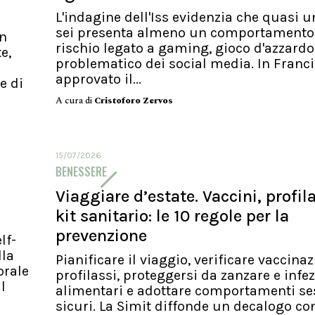
L'indagine dell'Iss evidenzia che quasi 
sei presenta almeno un comportamento
un
rischio legato a gaming, gioco d'azzardo
e,
problematico dei social media. In Franci
approvato il...
e di
A cura di
Cristoforo Zervos
15/07/2026
BENESSERE
Viaggiare d’estate. Vaccini, profila
kit sanitario: le 10 regole per la
prevenzione
lf-
lla
Pianificare il viaggio, verificare vaccinaz
orale
profilassi, proteggersi da zanzare e infez
l
alimentari e adottare comportamenti se
sicuri. La Simit diffonde un decalogo con