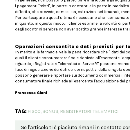
In generale, non possono partecipare alla lotteria gli acquisti 
i pagamenti "misti", in parte in contanti e in parte in modali
differita, che prevede, come si sa, estrazioni settimanali, mens
Per partecipare a quest'ultima è necessario che i consumatori
in quanto, in questo modo, il cliente esprime la volontà di part
degli scontrini sembra non aver sortito grande interesse tra
Operazioni consentite e dati previsti per l
In merito alle farmacie, vale la pena ricordare che "i dati dei cor
quali il cliente consumatore finale richieda all'esercente l'acq
riguardo, i Registratori Telematici e i ServerRT possono memoriz
fase di registrazione dei dati dei corrispettivi della singola o
possono generare e riportare sui documenti commerciali, riferiti 
consumatore finale richiede all'esercente l'acquisizione del pr
Francesca Giani
TAG:
FISCO
BONUS
REGISTRATORI TELEMATICI
,
,
Se l'articolo ti è piaciuto rimani in contatto co