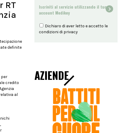
r RT
Iscriviti al servizio utilizzando il tuo
nzia
account Medikey
Dichiaro di aver letto e accetto le
condizioni di
privacy
rtecipazione
ate definite
AZIENDE
 per
le credito
'Agenzia
elativa al
unichi
,
r