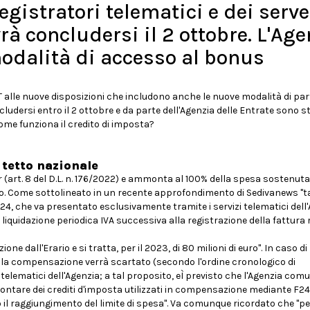
egistratori telematici e dei serve
rà concludersi il 2 ottobre. L'Age
modalità di accesso al bonus
 RT alle nuove disposizioni che includono anche le nuove modalità di pa
cludersi entro il 2 ottobre e da parte dell'Agenzia delle Entrate sono st
ome funziona il credito di imposta?
 tetto nazionale
r (art. 8 del D.L. n. 176/2022) e ammonta al 100% della spesa sostenuta
ro. Come sottolineato in un recente approfondimento di Sedivanews "ta
4, che va presentato esclusivamente tramite i servizi telematici dell
 liquidazione periodica IVA successiva alla registrazione della fattura r
e dall'Erario e si tratta, per il 2023, di 80 milioni di euro". In caso di
er la compensazione verrà scartato (secondo l'ordine cronologico di
telematici dell'Agenzia; a tal proposito, eÌ previsto che l'Agenzia com
ontare dei crediti d'imposta utilizzati in compensazione mediante F24
 il raggiungimento del limite di spesa". Va comunque ricordato che "pe