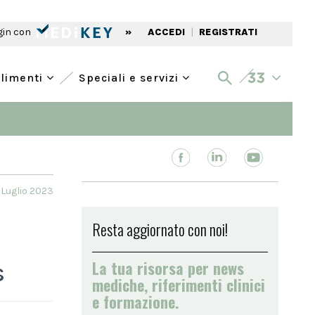
gin con
»
ACCEDI
|
REGISTRATI
alimenti
Speciali e servizi
 Luglio 2023
Resta aggiornato con noi!
La tua risorsa per news
s
mediche, riferimenti clinici
e formazione.