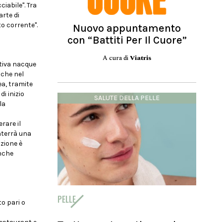
iabile". Tra
arte di
o corrente".
Nuovo appuntamento
con “Battiti Per Il Cuore”
A cura di
Viatris
ativa nacque
nche nel
ea, tramite
i inizio
SALUTE DELLA PELLE
la
rare il
nterrà una
nzione è
anche
PELLE
to pari o