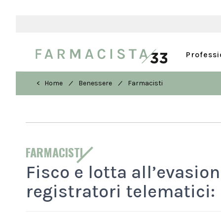
Profess
/
/
< Home
Benessere
Farmacisti
FARMACISTI
Fisco e lotta all’evasi
registratori telematici