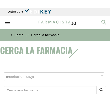
Login con
Toggle
navigation
/
< Home
Cerca la farmacia
CERCA LA FARMACIA
Inserisci un luogo