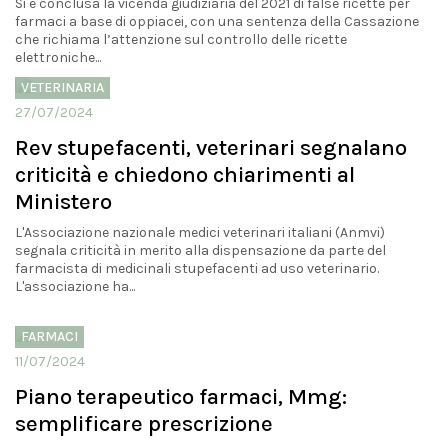
Si è conclusa la vicenda giudiziaria del 2021 di false ricette per
farmaci a base di oppiacei, con una sentenza della Cassazione
che richiama l’attenzione sul controllo delle ricette
elettroniche...
VETERINARIA
27/07/2024
Rev stupefacenti, veterinari segnalano
criticità e chiedono chiarimenti al
Ministero
L'Associazione nazionale medici veterinari italiani (Anmvi)
segnala criticità in merito alla dispensazione da parte del
farmacista di medicinali stupefacenti ad uso veterinario.
L'associazione ha...
FARMACI
11/07/2024
Piano terapeutico farmaci, Mmg:
semplificare prescrizione