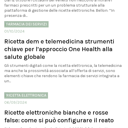
Dal 12 ottobre i cittadini del Veneto non riescono a ritirare i
farmaci prescritti per un un problema strutturale alla
piattaforma di gestione delle ricette elettroniche. Bellon: “In
presenza di...
FARMACIA DEI SERVIZI
01/10/2024
Ricetta dem e telemedicina strumenti
chiave per l’approccio One Health alla
salute globale
Gli strumenti digitali come la ricetta elettronica, la telemedicina
ma anche la prossimità associata all’offerta di servizi, sono
elementi chiave che rendono la farmacia dei servizi integrata a
un...
RICETTA ELETTRONICA
06/09/2024
Ricette elettroniche bianche e rosse
false: come si può configurare il reato