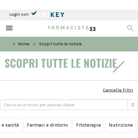
Login con
Toggle
navigation
/
< Home
Scopri tutte le notizie
SCOPRI TUTTE LE NOTIZIE
Cancella Filtri
a e sanità
Farmaci e dintorni
Fitoterapia
Nutrizione