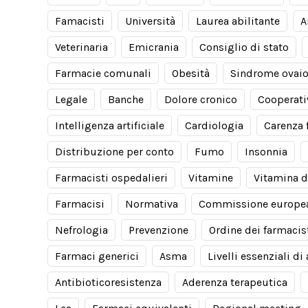
Famacisti
Università
Laurea abilitante
A
Veterinaria
Emicrania
Consiglio di stato
Farmacie comunali
Obesità
Sindrome ovaio
Legale
Banche
Dolore cronico
Cooperati
Intelligenza artificiale
Cardiologia
Carenza 
Distribuzione per conto
Fumo
Insonnia
Farmacisti ospedalieri
Vitamine
Vitamina d
Farmacisi
Normativa
Commissione europe
Nefrologia
Prevenzione
Ordine dei farmacis
Farmaci generici
Asma
Livelli essenziali di
Antibioticoresistenza
Aderenza terapeutica