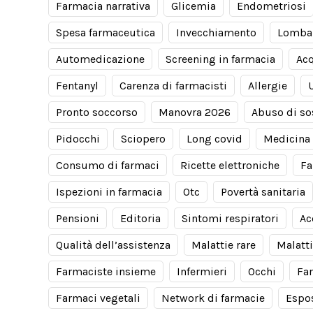
Farmacia narrativa
Glicemia
Endometriosi
Spesa farmaceutica
Invecchiamento
Lomba
Automedicazione
Screening in farmacia
Acq
Fentanyl
Carenza di farmacisti
Allergie
Pronto soccorso
Manovra 2026
Abuso di so
Pidocchi
Sciopero
Long covid
Medicina 
Consumo di farmaci
Ricette elettroniche
Fa
Ispezioni in farmacia
Otc
Povertà sanitaria
Pensioni
Editoria
Sintomi respiratori
Ac
Qualità dell’assistenza
Malattie rare
Malatti
Farmaciste insieme
Infermieri
Occhi
Fa
Farmaci vegetali
Network di farmacie
Espos