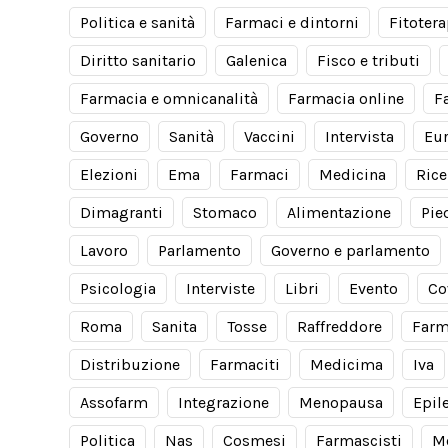
Politica e sanità
Farmaci e dintorni
Fitotera
Diritto sanitario
Galenica
Fisco e tributi
Farmacia e omnicanalità
Farmacia online
F
Governo
Sanità
Vaccini
Intervista
Eu
Elezioni
Ema
Farmaci
Medicina
Rice
Dimagranti
Stomaco
Alimentazione
Pie
Lavoro
Parlamento
Governo e parlamento
Psicologia
Interviste
Libri
Evento
Co
Roma
Sanita
Tosse
Raffreddore
Farm
Distribuzione
Farmaciti
Medicima
Iva
Assofarm
Integrazione
Menopausa
Epil
Politica
Nas
Cosmesi
Farmascisti
M