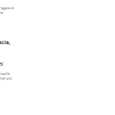
legale di
re
acia,
zi
 realtà
tati più