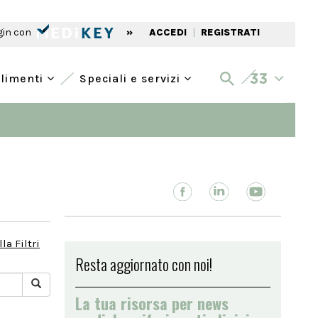
gin con
»
ACCEDI
|
REGISTRATI
alimenti
Speciali e servizi
la Filtri
Resta aggiornato con noi!
La tua risorsa per news