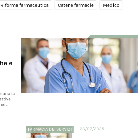
Riforma farmaceutica
Catene farmacie
Medico
che e
e
rmano la
attive
ed...
23/07/2025
FARMACIA DEI SERVIZI