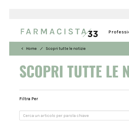
Profess
/
< Home
Scopri tutte le notizie
SCOPRI TUTTE LE 
Filtra Per