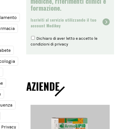
mediche, riferimenti clinici e
formazione.
damento
Iscriviti al servizio utilizzando il tuo
account Medikey
armacia
Dichiaro di aver letto e accetto le
condizioni di
privacy
abete
cologia
AZIENDE
ne
e
luenza
Privacy