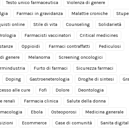
Testo unico farmaceutica
Violenza di genere
lgia
Farmaci in gravidanza
Malattie croniche
Stupe
uisti online
Stile di vita
Counseling
Solidarietà
Urologia
Farmacisti vaccinatori
Critical medicines
stanze
Oppioidi
Farmaci contraffatti
Pediculosi
di genere
Melanoma
Screening oncologici
rmindustria
Furto di farmaci
Sicurezza farmaci
Doping
Gastroeneterologia
Droghe di sintesi
Gr
cesso alle cure
Fofi
Dolore
Deontologia
e renali
Farmacia clinica
Salute della donna
rmacologia
Ebola
Osteoporosi
Medicina generale
izioni
Ecommerce
Case di comunità
Sanita digital