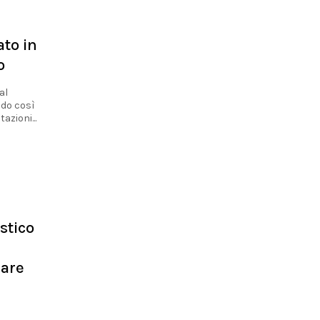
to in
o
al
ndo così
azioni...
stico
iare
e