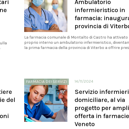
tari
Ambulatorio
one
infermieristico in
.
farmacia: inaugura
provincia di Viterb
La farmacia comunale di Montalto di Castro ha attivato 
proprio interno un ambulatorio infermieristico, diventa
ulla
la prima farmacia della provincia di Viterbo a offrire prest
e
14/11/2024
FARMACIA DEI SERVIZI
tiere
Servizio infermieri
ie del
domiciliare, al via
progetto per ampl
ioni
offerta in farmaci
Veneto
o