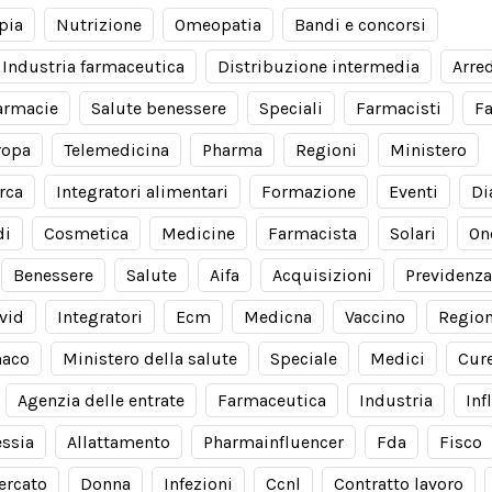
pia
Nutrizione
Omeopatia
Bandi e concorsi
Industria farmaceutica
Distribuzione intermedia
Arre
armacie
Salute benessere
Speciali
Farmacisti
F
ropa
Telemedicina
Pharma
Regioni
Ministero
rca
Integratori alimentari
Formazione
Eventi
Di
di
Cosmetica
Medicine
Farmacista
Solari
On
Benessere
Salute
Aifa
Acquisizioni
Previdenza
vid
Integratori
Ecm
Medicna
Vaccino
Regio
aco
Ministero della salute
Speciale
Medici
Cur
Agenzia delle entrate
Farmaceutica
Industria
Inf
essia
Allattamento
Pharmainfluencer
Fda
Fisco
ercato
Donna
Infezioni
Ccnl
Contratto lavoro