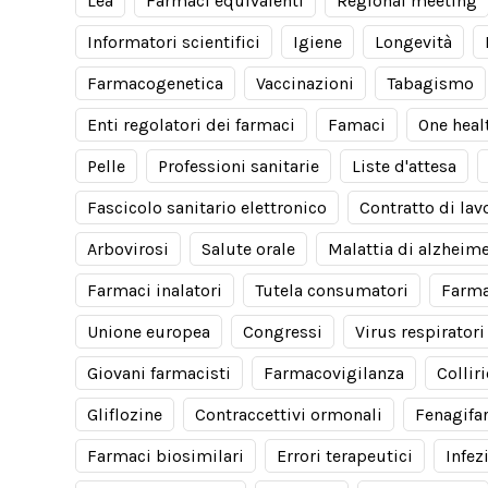
Lea
Farmaci equivalenti
Regional meeting
Informatori scientifici
Igiene
Longevità
Farmacogenetica
Vaccinazioni
Tabagismo
Enti regolatori dei farmaci
Famaci
One heal
Pelle
Professioni sanitarie
Liste d'attesa
Fascicolo sanitario elettronico
Contratto di lav
Arbovirosi
Salute orale
Malattia di alzheim
Farmaci inalatori
Tutela consumatori
Farma
Unione europea
Congressi
Virus respiratori
Giovani farmacisti
Farmacovigilanza
Collir
Gliflozine
Contraccettivi ormonali
Fenagifa
Farmaci biosimilari
Errori terapeutici
Infez