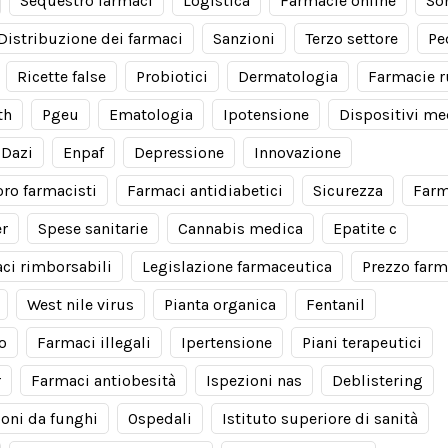
Sequestro farmaci
Logistica
Farmacie online
So
Distribuzione dei farmaci
Sanzioni
Terzo settore
Pe
Ricette false
Probiotici
Dermatologia
Farmacie r
th
Pgeu
Ematologia
Ipotensione
Dispositivi me
Dazi
Enpaf
Depressione
Innovazione
oro farmacisti
Farmaci antidiabetici
Sicurezza
Farm
er
Spese sanitarie
Cannabis medica
Epatite c
ci rimborsabili
Legislazione farmaceutica
Prezzo farm
West nile virus
Pianta organica
Fentanil
io
Farmaci illegali
Ipertensione
Piani terapeutici
r
Farmaci antiobesità
Ispezioni nas
Deblistering
ioni da funghi
Ospedali
Istituto superiore di sanità