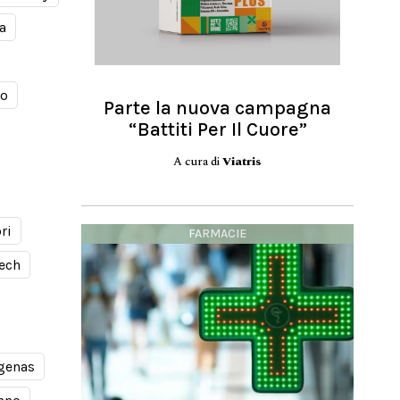
a
mo
Parte la nuova campagna
“Battiti Per Il Cuore”
A cura di
Viatris
ri
FARMACIE
ech
genas