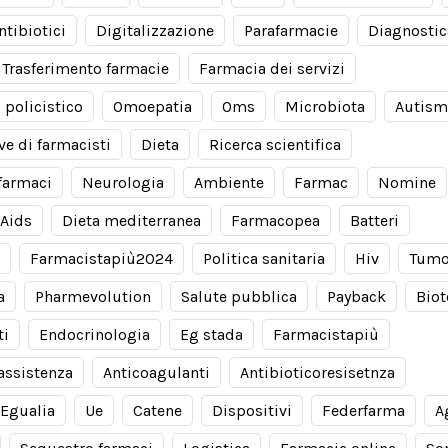
ntibiotici
Digitalizzazione
Parafarmacie
Diagnostic
Trasferimento farmacie
Farmacia dei servizi
 policistico
Omoepatia
Oms
Microbiota
Autis
ve di farmacisti
Dieta
Ricerca scientifica
farmaci
Neurologia
Ambiente
Farmac
Nomine
Aids
Dieta mediterranea
Farmacopea
Batteri
Farmacistapiù2024
Politica sanitaria
Hiv
Tumo
a
Pharmevolution
Salute pubblica
Payback
Biot
ti
Endocrinologia
Eg stada
Farmacistapiù
 assistenza
Anticoagulanti
Antibioticoresisetnza
Egualia
Ue
Catene
Dispositivi
Federfarma
A