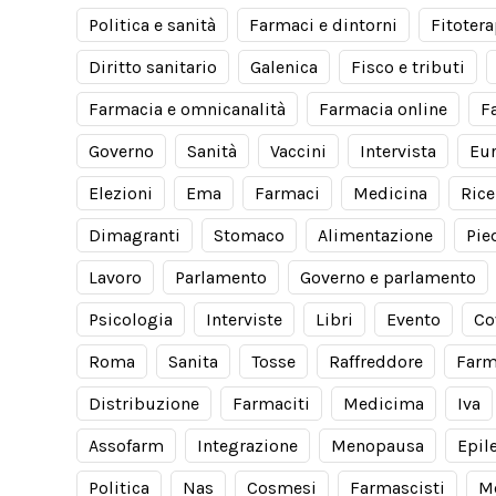
Politica e sanità
Farmaci e dintorni
Fitotera
Diritto sanitario
Galenica
Fisco e tributi
Farmacia e omnicanalità
Farmacia online
F
Governo
Sanità
Vaccini
Intervista
Eu
Elezioni
Ema
Farmaci
Medicina
Rice
Dimagranti
Stomaco
Alimentazione
Pie
Lavoro
Parlamento
Governo e parlamento
Psicologia
Interviste
Libri
Evento
Co
Roma
Sanita
Tosse
Raffreddore
Farm
Distribuzione
Farmaciti
Medicima
Iva
Assofarm
Integrazione
Menopausa
Epil
Politica
Nas
Cosmesi
Farmascisti
M