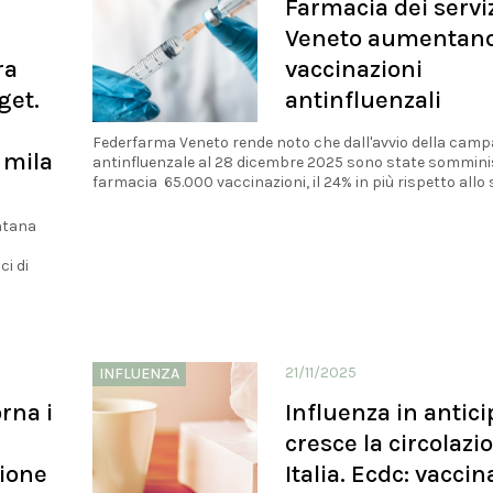
Farmacia dei serviz
Veneto aumentano
ra
vaccinazioni
get.
antinfluenzali
Federfarma Veneto rende noto che dall'avvio della cam
 mila
antinfluenzale al 28 dicembre 2025 sono state sommini
farmacia 65.000 vaccinazioni, il 24% in più rispetto allo s
ontana
ci di
21/11/2025
INFLUENZA
rna i
Influenza in antici
cresce la circolazi
zione
Italia. Ecdc: vaccin