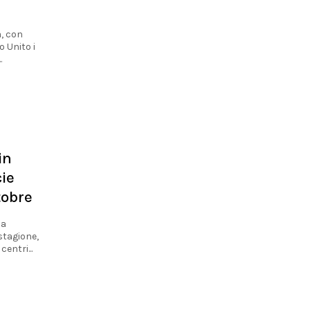
a, con
o Unito i
.
in
ie
tobre
la
stagione,
entri...