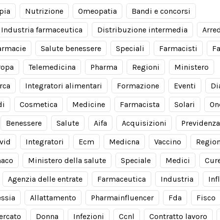
pia
Nutrizione
Omeopatia
Bandi e concorsi
Industria farmaceutica
Distribuzione intermedia
Arre
armacie
Salute benessere
Speciali
Farmacisti
F
ropa
Telemedicina
Pharma
Regioni
Ministero
rca
Integratori alimentari
Formazione
Eventi
Di
di
Cosmetica
Medicine
Farmacista
Solari
On
Benessere
Salute
Aifa
Acquisizioni
Previdenza
vid
Integratori
Ecm
Medicna
Vaccino
Regio
aco
Ministero della salute
Speciale
Medici
Cur
Agenzia delle entrate
Farmaceutica
Industria
Inf
essia
Allattamento
Pharmainfluencer
Fda
Fisco
ercato
Donna
Infezioni
Ccnl
Contratto lavoro