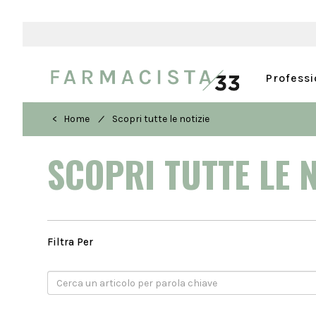
Profess
/
< Home
Scopri tutte le notizie
SCOPRI TUTTE LE 
Filtra Per