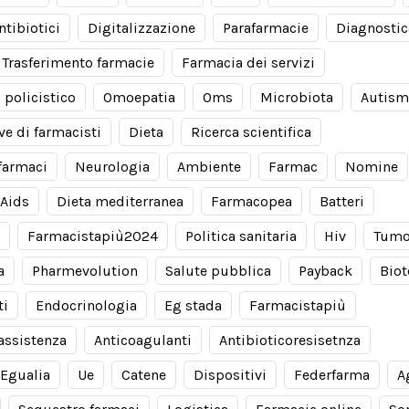
ntibiotici
Digitalizzazione
Parafarmacie
Diagnostic
Trasferimento farmacie
Farmacia dei servizi
 policistico
Omoepatia
Oms
Microbiota
Autis
ve di farmacisti
Dieta
Ricerca scientifica
farmaci
Neurologia
Ambiente
Farmac
Nomine
Aids
Dieta mediterranea
Farmacopea
Batteri
Farmacistapiù2024
Politica sanitaria
Hiv
Tumo
a
Pharmevolution
Salute pubblica
Payback
Biot
ti
Endocrinologia
Eg stada
Farmacistapiù
 assistenza
Anticoagulanti
Antibioticoresisetnza
Egualia
Ue
Catene
Dispositivi
Federfarma
A