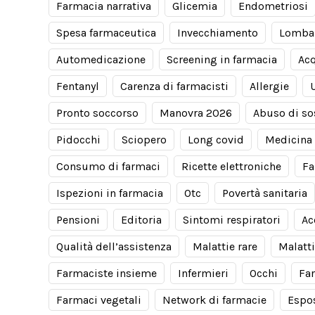
Farmacia narrativa
Glicemia
Endometriosi
Spesa farmaceutica
Invecchiamento
Lomba
Automedicazione
Screening in farmacia
Acq
Fentanyl
Carenza di farmacisti
Allergie
Pronto soccorso
Manovra 2026
Abuso di so
Pidocchi
Sciopero
Long covid
Medicina 
Consumo di farmaci
Ricette elettroniche
Fa
Ispezioni in farmacia
Otc
Povertà sanitaria
Pensioni
Editoria
Sintomi respiratori
Ac
Qualità dell’assistenza
Malattie rare
Malatti
Farmaciste insieme
Infermieri
Occhi
Fa
Farmaci vegetali
Network di farmacie
Espos