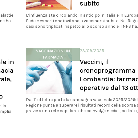
subito
alattie
L’influenza sta circolando in anticipo in Italia e in Europ
one ha
Ecdc e esperti che invitano a vaccinarsi subito. Nel Regn
casi sono triplicati rispetto allo scorso anno e il NHS ha..
23/09/2025
VACCINAZIONI IN
FARMACIA
le in
Vaccini, il
macia
cronoprogramma 
ale,
Lombardia: farmac
operative dal 13 ot
o
Dal 1° ottobre parte la campagna vaccinale 2025/2026: 
Regione punta a superare i risultati record della scorsa 
ella
grazie a una rete capillare che coinvolge medici, pediatri, c
amplia