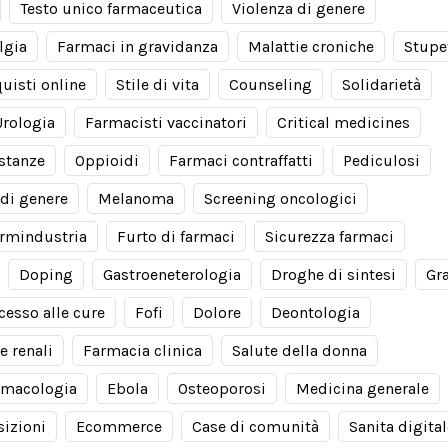
Testo unico farmaceutica
Violenza di genere
lgia
Farmaci in gravidanza
Malattie croniche
Stupe
uisti online
Stile di vita
Counseling
Solidarietà
Urologia
Farmacisti vaccinatori
Critical medicines
stanze
Oppioidi
Farmaci contraffatti
Pediculosi
di genere
Melanoma
Screening oncologici
rmindustria
Furto di farmaci
Sicurezza farmaci
Doping
Gastroeneterologia
Droghe di sintesi
Gr
cesso alle cure
Fofi
Dolore
Deontologia
e renali
Farmacia clinica
Salute della donna
rmacologia
Ebola
Osteoporosi
Medicina generale
izioni
Ecommerce
Case di comunità
Sanita digital