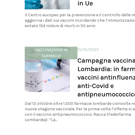
in Ue
Il Centro europeo per la prevenzione e il controllo delle m
aggiorna i dati sui vaccini ricordando che l’immunizzazi
evitato 154 milioni di morti in 50 anni.
10/10/2025
VACCINAZIONI IN
FARMACIA
Campagna vaccina
Lombardia: in far
vaccini antinfluenz
anti-Covid e
antipneumococcic
Dal 13 ottobre oltre 1.300 farmacie lombarde coinvolte n
nuova stagione vaccinale. Per la prima volta l’offerta si 
con il vaccino antipneumococcico. Racca (Federfarma
Lombardia): “La...