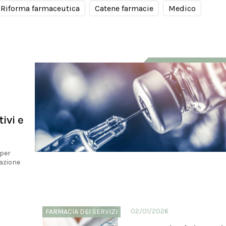
Riforma farmaceutica
Catene farmacie
Medico
ivi e
 per
cazione
02/01/2026
FARMACIA DEI SERVIZI