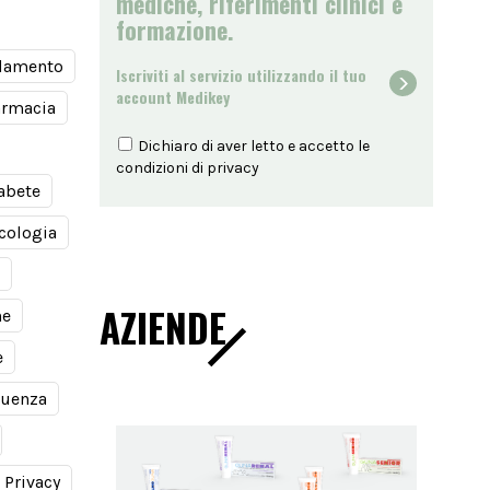
mediche, riferimenti clinici e
formazione.
damento
Iscriviti al servizio utilizzando il tuo
account Medikey
armacia
Dichiaro di aver letto e accetto le
condizioni di
privacy
abete
cologia
AZIENDE
ne
e
luenza
Privacy