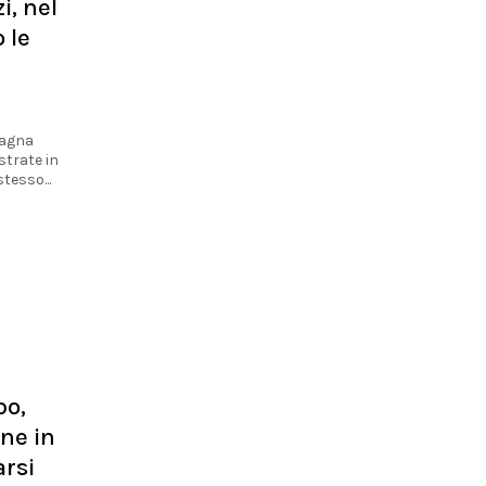
i, nel
 le
pagna
strate in
tesso...
po,
one in
arsi