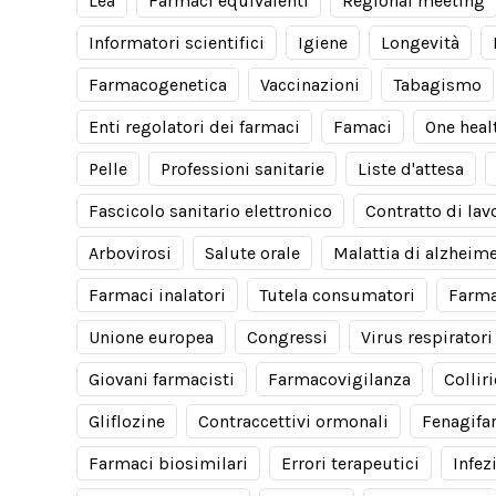
Lea
Farmaci equivalenti
Regional meeting
Informatori scientifici
Igiene
Longevità
Farmacogenetica
Vaccinazioni
Tabagismo
Enti regolatori dei farmaci
Famaci
One heal
Pelle
Professioni sanitarie
Liste d'attesa
Fascicolo sanitario elettronico
Contratto di lav
Arbovirosi
Salute orale
Malattia di alzheim
Farmaci inalatori
Tutela consumatori
Farma
Unione europea
Congressi
Virus respiratori
Giovani farmacisti
Farmacovigilanza
Collir
Gliflozine
Contraccettivi ormonali
Fenagifa
Farmaci biosimilari
Errori terapeutici
Infez