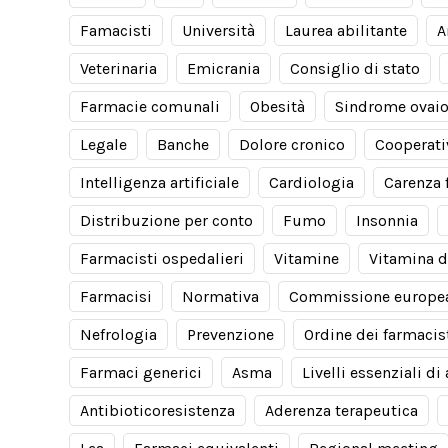
Famacisti
Università
Laurea abilitante
A
Veterinaria
Emicrania
Consiglio di stato
Farmacie comunali
Obesità
Sindrome ovaio
Legale
Banche
Dolore cronico
Cooperati
Intelligenza artificiale
Cardiologia
Carenza 
Distribuzione per conto
Fumo
Insonnia
Farmacisti ospedalieri
Vitamine
Vitamina d
Farmacisi
Normativa
Commissione europe
Nefrologia
Prevenzione
Ordine dei farmacis
Farmaci generici
Asma
Livelli essenziali di
Antibioticoresistenza
Aderenza terapeutica