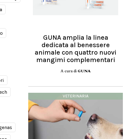
a
mo
GUNA amplia la linea
dedicata al benessere
animale con quattro nuovi
mangimi complementari
A cura di
GUNA
ri
ech
VETERINARIA
genas