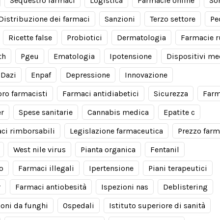
Sequestro farmaci
Logistica
Farmacie online
So
Distribuzione dei farmaci
Sanzioni
Terzo settore
Pe
Ricette false
Probiotici
Dermatologia
Farmacie r
th
Pgeu
Ematologia
Ipotensione
Dispositivi me
Dazi
Enpaf
Depressione
Innovazione
oro farmacisti
Farmaci antidiabetici
Sicurezza
Farm
er
Spese sanitarie
Cannabis medica
Epatite c
ci rimborsabili
Legislazione farmaceutica
Prezzo farm
West nile virus
Pianta organica
Fentanil
io
Farmaci illegali
Ipertensione
Piani terapeutici
r
Farmaci antiobesità
Ispezioni nas
Deblistering
ioni da funghi
Ospedali
Istituto superiore di sanità