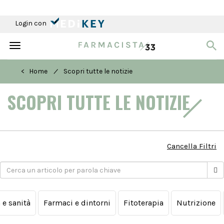
Login con
Toggle
navigation
/
< Home
Scopri tutte le notizie
SCOPRI TUTTE LE NOTIZIE
Cancella Filtri
a e sanità
Farmaci e dintorni
Fitoterapia
Nutrizione