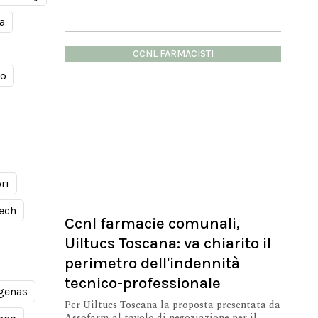
a
CCNL FARMACISTI
mo
ri
ech
Ccnl farmacie comunali,
Uiltucs Toscana: va chiarito il
perimetro dell'indennità
tecnico-professionale
genas
Per Uiltucs Toscana la proposta presentata da
Assofarm al tavolo di negoziazione per il