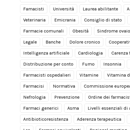
Famacisti
Università
Laurea abilitante
A
Veterinaria
Emicrania
Consiglio di stato
Farmacie comunali
Obesità
Sindrome ovaio
Legale
Banche
Dolore cronico
Cooperati
Intelligenza artificiale
Cardiologia
Carenza 
Distribuzione per conto
Fumo
Insonnia
Farmacisti ospedalieri
Vitamine
Vitamina d
Farmacisi
Normativa
Commissione europe
Nefrologia
Prevenzione
Ordine dei farmacis
Farmaci generici
Asma
Livelli essenziali di
Antibioticoresistenza
Aderenza terapeutica