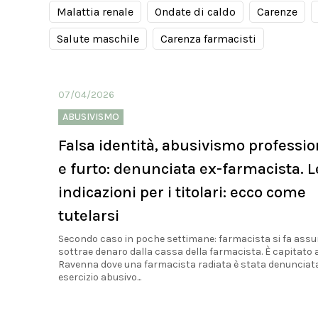
Malattia renale
Ondate di caldo
Carenze
Salute maschile
Carenza farmacisti
07/04/2026
ABUSIVISMO
Falsa identità, abusivismo professio
e furto: denunciata ex-farmacista. L
indicazioni per i titolari: ecco come
tutelarsi
Secondo caso in poche settimane: farmacista si fa ass
sottrae denaro dalla cassa della farmacista. È capitato 
Ravenna dove una farmacista radiata è stata denunciat
esercizio abusivo...