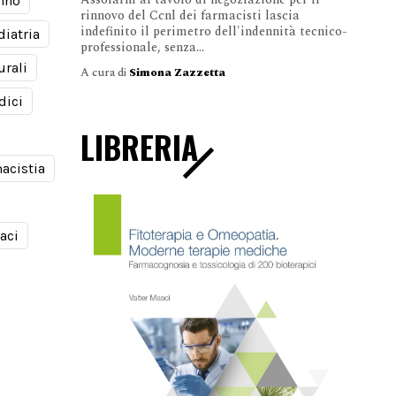
nno
rinnovo del Ccnl dei farmacisti lascia
indefinito il perimetro dell'indennità tecnico-
diatria
professionale, senza...
urali
A cura di
Simona Zazzetta
dici
LIBRERIA
acistia
aci