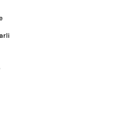
e
arli
e