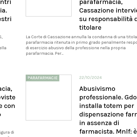
ntri
parafarmacia,
ia.
Cassazione interv
stri
su responsabilità 
titolare
S,
La Corte di Cassazione annulla la condanna di una titola
n
parafarmacia ritenuta in primo grado penalmente resp
ella
di esercizio abusivo della professione nella propria
parafarmacia. Per...
22/10/2024
PARAFARMACIE
cia,
Abusivismo
eviste
professionale. Gdo
e con
installa totem per
o
dispensazione far
in assenza di
farmacista. Mnlf: è
igura di