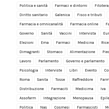
Politica e sanità
Farmaci e dintorni
Fitotera
Diritto sanitario
Galenica
Fisco e tributi
Farmacia e omnicanalità
Farmacia online
F
Governo
Sanità
Vaccini
Intervista
Eu
Elezioni
Ema
Farmaci
Medicina
Rice
Dimagranti
Stomaco
Alimentazione
Pie
Lavoro
Parlamento
Governo e parlamento
Psicologia
Interviste
Libri
Evento
Co
Roma
Sanita
Tosse
Raffreddore
Farm
Distribuzione
Farmaciti
Medicima
Iva
Assofarm
Integrazione
Menopausa
Epil
Politica
Nas
Cosmesi
Farmascisti
M