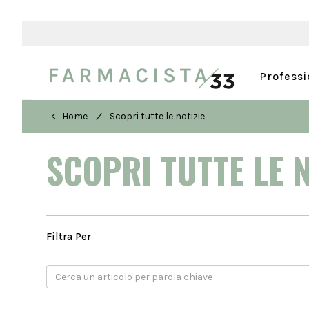
Profess
/
< Home
Scopri tutte le notizie
SCOPRI TUTTE LE 
Filtra Per