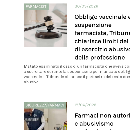
30/03/2026
FARMACISTI
Obbligo vaccinale 
sospensione
farmacista, Tribun
chiarisce limiti del
di esercizio abusiv
della professione
E' stato esaminato il caso di un farmacista che aveva c
a esercitare durante la sospensione per mancato obbli
vaccinale. Il Tribunale chiarisce il perimetro del reato di e
abusivo...
18/06/2025
SICUREZZA FARMACI
Farmaci non autori
e abusivismo