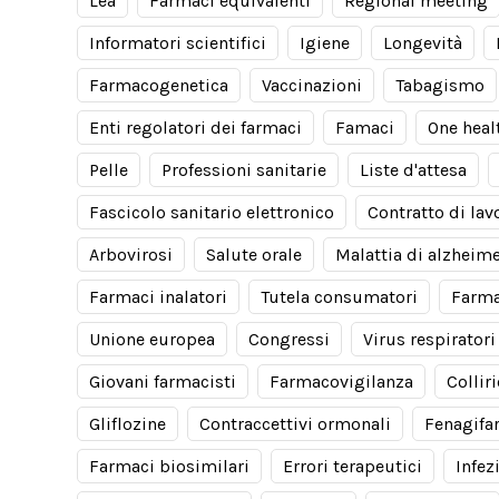
Lea
Farmaci equivalenti
Regional meeting
Informatori scientifici
Igiene
Longevità
Farmacogenetica
Vaccinazioni
Tabagismo
Enti regolatori dei farmaci
Famaci
One heal
Pelle
Professioni sanitarie
Liste d'attesa
Fascicolo sanitario elettronico
Contratto di lav
Arbovirosi
Salute orale
Malattia di alzheim
Farmaci inalatori
Tutela consumatori
Farma
Unione europea
Congressi
Virus respiratori
Giovani farmacisti
Farmacovigilanza
Collir
Gliflozine
Contraccettivi ormonali
Fenagifa
Farmaci biosimilari
Errori terapeutici
Infez