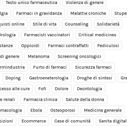
Testo unico farmaceutica
Violenza di genere
lgia
Farmaci in gravidanza
Malattie croniche
Stupe
uisti online
Stile di vita
Counseling
Solidarietà
Urologia
Farmacisti vaccinatori
Critical medicines
stanze
Oppioidi
Farmaci contraffatti
Pediculosi
di genere
Melanoma
Screening oncologici
rmindustria
Furto di farmaci
Sicurezza farmaci
Doping
Gastroeneterologia
Droghe di sintesi
Gr
cesso alle cure
Fofi
Dolore
Deontologia
e renali
Farmacia clinica
Salute della donna
rmacologia
Ebola
Osteoporosi
Medicina generale
izioni
Ecommerce
Case di comunità
Sanita digital