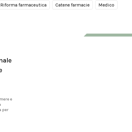
Riforma farmaceutica
Catene farmacie
Medico
nale
e
umere e
a
a per