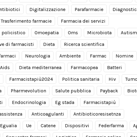
ntibiotici
Digitalizzazione
Parafarmacie
Diagnostic
Trasferimento farmacie
Farmacia dei servizi
 policistico
Omoepatia
Oms
Microbiota
Autis
ve di farmacisti
Dieta
Ricerca scientifica
farmaci
Neurologia
Ambiente
Farmac
Nomine
Aids
Dieta mediterranea
Farmacopea
Batteri
Farmacistapiù2024
Politica sanitaria
Hiv
Tumo
a
Pharmevolution
Salute pubblica
Payback
Biot
ti
Endocrinologia
Eg stada
Farmacistapiù
 assistenza
Anticoagulanti
Antibioticoresisetnza
Egualia
Ue
Catene
Dispositivi
Federfarma
A