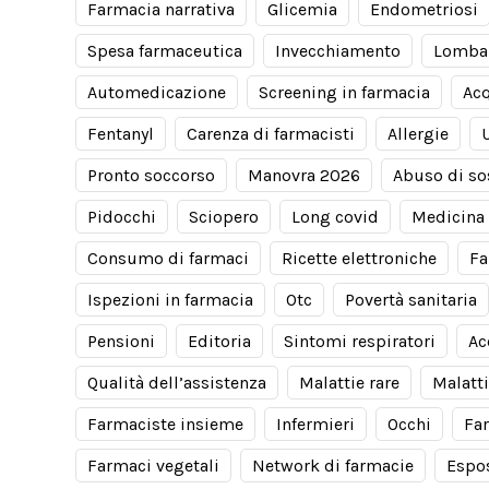
Farmacia narrativa
Glicemia
Endometriosi
Spesa farmaceutica
Invecchiamento
Lomba
Automedicazione
Screening in farmacia
Acq
Fentanyl
Carenza di farmacisti
Allergie
Pronto soccorso
Manovra 2026
Abuso di so
Pidocchi
Sciopero
Long covid
Medicina 
Consumo di farmaci
Ricette elettroniche
Fa
Ispezioni in farmacia
Otc
Povertà sanitaria
Pensioni
Editoria
Sintomi respiratori
Ac
Qualità dell’assistenza
Malattie rare
Malatti
Farmaciste insieme
Infermieri
Occhi
Fa
Farmaci vegetali
Network di farmacie
Espos