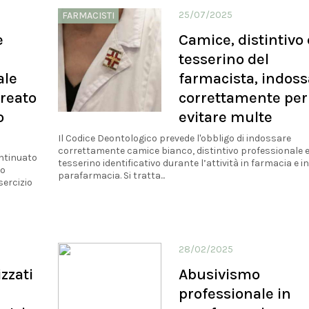
25/07/2025
FARMACISTI
e
Camice, distintivo 
tesserino del
ale
farmacista, indoss
 reato
correttamente per
o
evitare multe
Il Codice Deontologico prevede l'obbligo di indossare
correttamente camice bianco, distintivo professionale 
ontinuato
tesserino identificativo durante l’attività in farmacia e in
go
parafarmacia. Si tratta...
sercizio
28/02/2025
zzati
Abusivismo
professionale in