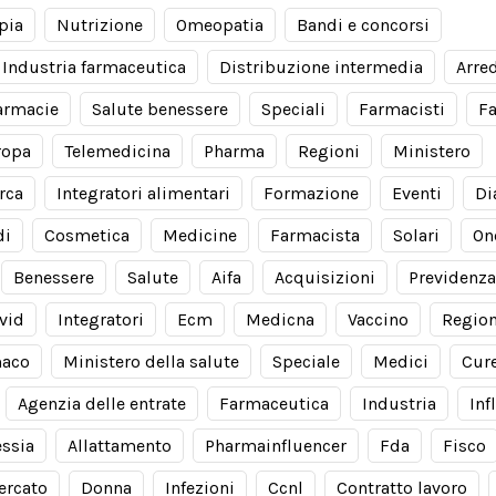
pia
Nutrizione
Omeopatia
Bandi e concorsi
Industria farmaceutica
Distribuzione intermedia
Arre
armacie
Salute benessere
Speciali
Farmacisti
F
ropa
Telemedicina
Pharma
Regioni
Ministero
rca
Integratori alimentari
Formazione
Eventi
Di
di
Cosmetica
Medicine
Farmacista
Solari
On
Benessere
Salute
Aifa
Acquisizioni
Previdenza
vid
Integratori
Ecm
Medicna
Vaccino
Regio
aco
Ministero della salute
Speciale
Medici
Cur
Agenzia delle entrate
Farmaceutica
Industria
Inf
essia
Allattamento
Pharmainfluencer
Fda
Fisco
ercato
Donna
Infezioni
Ccnl
Contratto lavoro