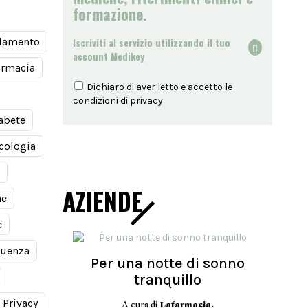
formazione.
Iscriviti al servizio utilizzando il tuo
damento
account Medikey
armacia
Dichiaro di aver letto e accetto le
condizioni di
privacy
abete
cologia
AZIENDE
ne
e
luenza
Per una notte di sonno
tranquillo
Privacy
A cura di
Lafarmacia.