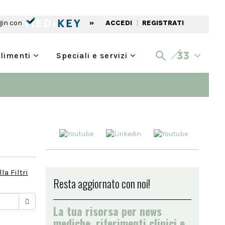
gin con
»
ACCEDI
|
REGISTRATI
alimenti
Speciali e servizi
la Filtri
Resta aggiornato con noi!
La tua risorsa per news
mediche, riferimenti clinici e