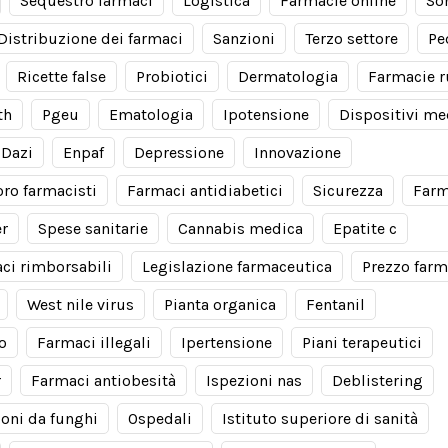
Sequestro farmaci
Logistica
Farmacie online
So
Distribuzione dei farmaci
Sanzioni
Terzo settore
Pe
Ricette false
Probiotici
Dermatologia
Farmacie r
th
Pgeu
Ematologia
Ipotensione
Dispositivi me
Dazi
Enpaf
Depressione
Innovazione
oro farmacisti
Farmaci antidiabetici
Sicurezza
Farm
er
Spese sanitarie
Cannabis medica
Epatite c
ci rimborsabili
Legislazione farmaceutica
Prezzo farm
West nile virus
Pianta organica
Fentanil
io
Farmaci illegali
Ipertensione
Piani terapeutici
r
Farmaci antiobesità
Ispezioni nas
Deblistering
ioni da funghi
Ospedali
Istituto superiore di sanità