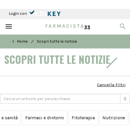
Login con
Toggle
navigation
/
< Home
Scopri tutte le notizie
SCOPRI TUTTE LE NOTIZIE
Cancella Filtri
a e sanità
Farmaci e dintorni
Fitoterapia
Nutrizione