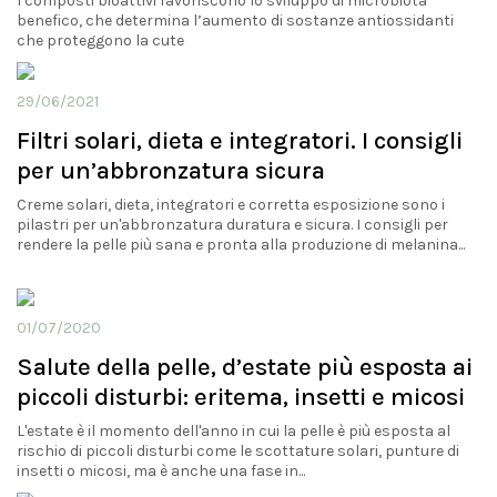
I composti bioattivi favoriscono lo sviluppo di microbiota
benefico, che determina l’aumento di sostanze antiossidanti
che proteggono la cute
29/06/2021
Filtri solari, dieta e integratori. I consigli
per un’abbronzatura sicura
Creme solari, dieta, integratori e corretta esposizione sono i
pilastri per un'abbronzatura duratura e sicura. I consigli per
rendere la pelle più sana e pronta alla produzione di melanina...
01/07/2020
Salute della pelle, d’estate più esposta ai
piccoli disturbi: eritema, insetti e micosi
L'estate è il momento dell'anno in cui la pelle è più esposta al
rischio di piccoli disturbi come le scottature solari, punture di
insetti o micosi, ma è anche una fase in...