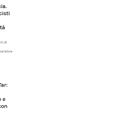
ia.
isti
ità
ti di
operative
Tar:
e e
 con