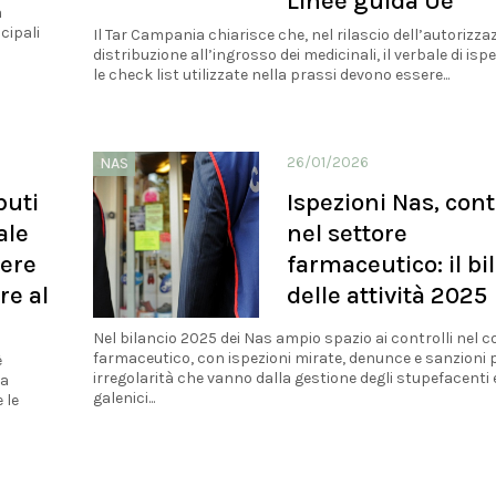
Linee guida Ue
a
cipali
Il Tar Campania chiarisce che, nel rilascio dell’autorizza
distribuzione all’ingrosso dei medicinali, il verbale di isp
le check list utilizzate nella prassi devono essere...
26/01/2026
NAS
buti
Ispezioni Nas, cont
ale
nel settore
nere
farmaceutico: il bi
re al
delle attività 2025
Nel bilancio 2025 dei Nas ampio spazio ai controlli nel
farmaceutico, con ispezioni mirate, denunce e sanzioni 
è
irregolarità che vanno dalla gestione degli stupefacenti 
ta
galenici...
 le