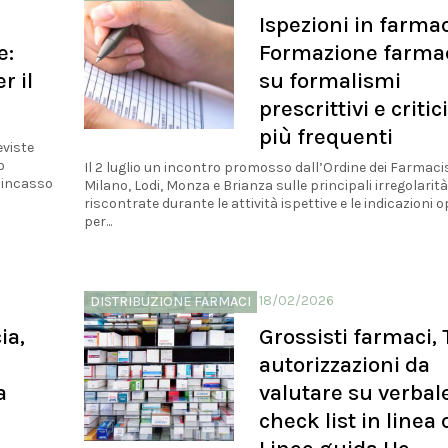
Ispezioni in farmac
e:
Formazione farmac
r il
su formalismi
prescrittivi e critic
più frequenti
eviste
o
Il 2 luglio un incontro promosso dall’Ordine dei Farmacis
e incasso
Milano, Lodi, Monza e Brianza sulle principali irregolarità
riscontrate durante le attività ispettive e le indicazioni 
per...
18/02/2026
DISTRIBUZIONE FARMACI
ia,
Grossisti farmaci, 
autorizzazioni da
a
valutare su verbal
check list in linea