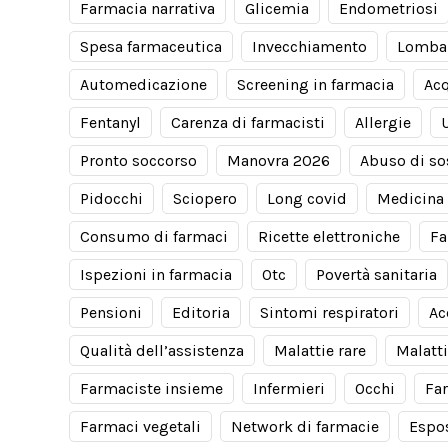
Farmacia narrativa
Glicemia
Endometriosi
Spesa farmaceutica
Invecchiamento
Lomba
Automedicazione
Screening in farmacia
Acq
Fentanyl
Carenza di farmacisti
Allergie
Pronto soccorso
Manovra 2026
Abuso di so
Pidocchi
Sciopero
Long covid
Medicina 
Consumo di farmaci
Ricette elettroniche
Fa
Ispezioni in farmacia
Otc
Povertà sanitaria
Pensioni
Editoria
Sintomi respiratori
Ac
Qualità dell’assistenza
Malattie rare
Malatti
Farmaciste insieme
Infermieri
Occhi
Fa
Farmaci vegetali
Network di farmacie
Espos