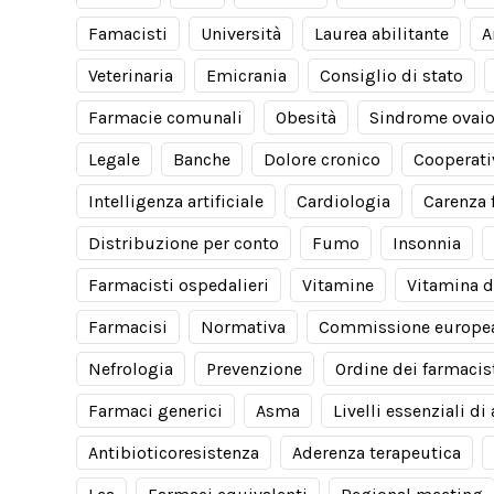
Famacisti
Università
Laurea abilitante
A
Veterinaria
Emicrania
Consiglio di stato
Farmacie comunali
Obesità
Sindrome ovaio
Legale
Banche
Dolore cronico
Cooperati
Intelligenza artificiale
Cardiologia
Carenza 
Distribuzione per conto
Fumo
Insonnia
Farmacisti ospedalieri
Vitamine
Vitamina d
Farmacisi
Normativa
Commissione europe
Nefrologia
Prevenzione
Ordine dei farmacis
Farmaci generici
Asma
Livelli essenziali di
Antibioticoresistenza
Aderenza terapeutica