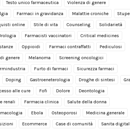
Testo unico farmaceutica
Violenza di genere
lgia
Farmaci in gravidanza
Malattie croniche
Stupe
uisti online
Stile di vita
Counseling
Solidarietà
Urologia
Farmacisti vaccinatori
Critical medicines
stanze
Oppioidi
Farmaci contraffatti
Pediculosi
di genere
Melanoma
Screening oncologici
rmindustria
Furto di farmaci
Sicurezza farmaci
Doping
Gastroeneterologia
Droghe di sintesi
Gr
cesso alle cure
Fofi
Dolore
Deontologia
e renali
Farmacia clinica
Salute della donna
rmacologia
Ebola
Osteoporosi
Medicina generale
izioni
Ecommerce
Case di comunità
Sanita digital