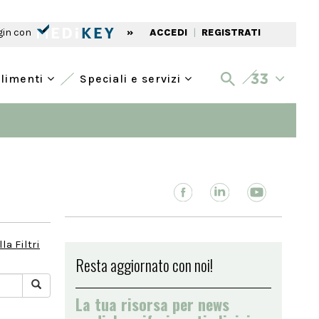
gin con
»
ACCEDI
|
REGISTRATI
alimenti
Speciali e servizi
la Filtri
Resta aggiornato con noi!
La tua risorsa per news