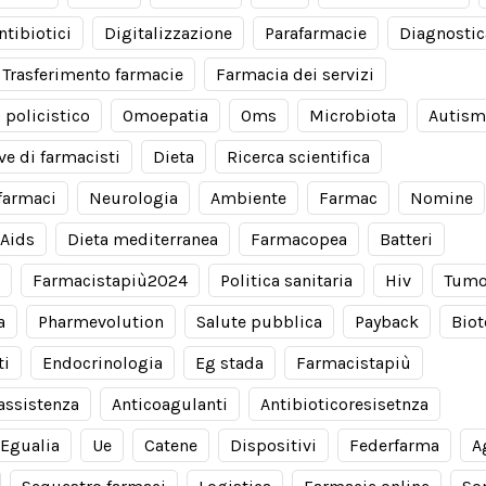
ntibiotici
Digitalizzazione
Parafarmacie
Diagnostic
Trasferimento farmacie
Farmacia dei servizi
 policistico
Omoepatia
Oms
Microbiota
Autis
ve di farmacisti
Dieta
Ricerca scientifica
farmaci
Neurologia
Ambiente
Farmac
Nomine
Aids
Dieta mediterranea
Farmacopea
Batteri
Farmacistapiù2024
Politica sanitaria
Hiv
Tumo
a
Pharmevolution
Salute pubblica
Payback
Biot
ti
Endocrinologia
Eg stada
Farmacistapiù
 assistenza
Anticoagulanti
Antibioticoresisetnza
Egualia
Ue
Catene
Dispositivi
Federfarma
A