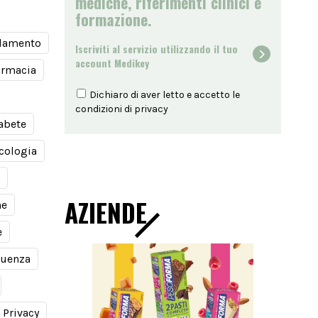
mediche, riferimenti clinici e
formazione.
damento
Iscriviti al servizio utilizzando il tuo
account Medikey
armacia
Dichiaro di aver letto e accetto le
condizioni di
privacy
abete
cologia
AZIENDE
ne
e
luenza
Privacy