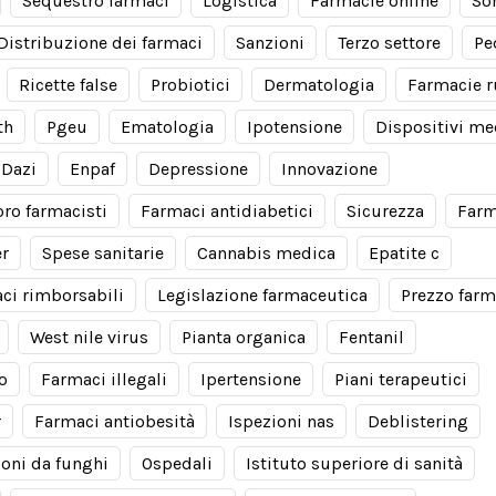
Sequestro farmaci
Logistica
Farmacie online
So
Distribuzione dei farmaci
Sanzioni
Terzo settore
Pe
Ricette false
Probiotici
Dermatologia
Farmacie r
th
Pgeu
Ematologia
Ipotensione
Dispositivi me
Dazi
Enpaf
Depressione
Innovazione
oro farmacisti
Farmaci antidiabetici
Sicurezza
Farm
er
Spese sanitarie
Cannabis medica
Epatite c
ci rimborsabili
Legislazione farmaceutica
Prezzo farm
West nile virus
Pianta organica
Fentanil
io
Farmaci illegali
Ipertensione
Piani terapeutici
r
Farmaci antiobesità
Ispezioni nas
Deblistering
ioni da funghi
Ospedali
Istituto superiore di sanità