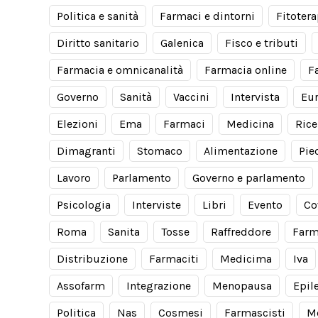
Politica e sanità
Farmaci e dintorni
Fitotera
Diritto sanitario
Galenica
Fisco e tributi
Farmacia e omnicanalità
Farmacia online
F
Governo
Sanità
Vaccini
Intervista
Eu
Elezioni
Ema
Farmaci
Medicina
Rice
Dimagranti
Stomaco
Alimentazione
Pie
Lavoro
Parlamento
Governo e parlamento
Psicologia
Interviste
Libri
Evento
Co
Roma
Sanita
Tosse
Raffreddore
Farm
Distribuzione
Farmaciti
Medicima
Iva
Assofarm
Integrazione
Menopausa
Epil
Politica
Nas
Cosmesi
Farmascisti
M