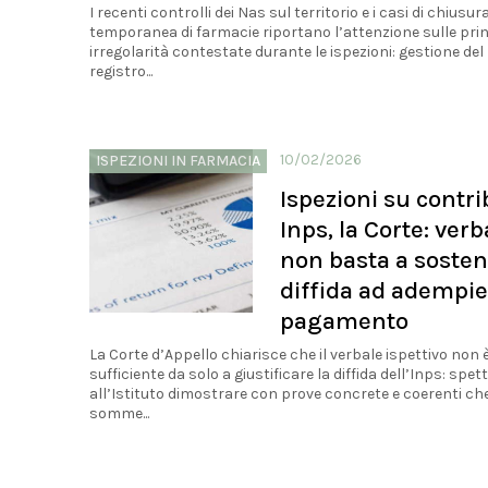
I recenti controlli dei Nas sul territorio e i casi di chiusur
temporanea di farmacie riportano l’attenzione sulle prin
irregolarità contestate durante le ispezioni: gestione del
registro...
10/02/2026
ISPEZIONI IN FARMACIA
Ispezioni su contri
Inps, la Corte: verb
non basta a soste
diffida ad adempie
pagamento
La Corte d’Appello chiarisce che il verbale ispettivo non 
sufficiente da solo a giustificare la diffida dell’Inps: spet
all’Istituto dimostrare con prove concrete e coerenti che
somme...