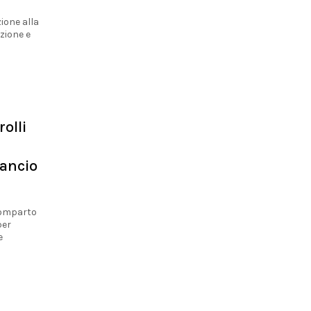
zione alla
ezione e
rolli
lancio
 comparto
per
e