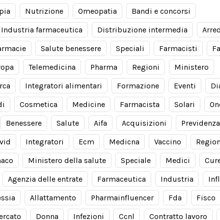
pia
Nutrizione
Omeopatia
Bandi e concorsi
Industria farmaceutica
Distribuzione intermedia
Arre
armacie
Salute benessere
Speciali
Farmacisti
F
ropa
Telemedicina
Pharma
Regioni
Ministero
rca
Integratori alimentari
Formazione
Eventi
Di
di
Cosmetica
Medicine
Farmacista
Solari
On
Benessere
Salute
Aifa
Acquisizioni
Previdenza
vid
Integratori
Ecm
Medicna
Vaccino
Regio
aco
Ministero della salute
Speciale
Medici
Cur
Agenzia delle entrate
Farmaceutica
Industria
Inf
essia
Allattamento
Pharmainfluencer
Fda
Fisco
ercato
Donna
Infezioni
Ccnl
Contratto lavoro