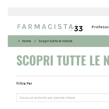
Profess
/
< Home
Scopri tutte le notizie
SCOPRI TUTTE LE 
Filtra Per