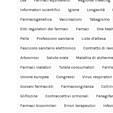
Lea
Farmaci equivalenti
Regional meeting
Informatori scientifici
Igiene
Longevità
Farmacogenetica
Vaccinazioni
Tabagismo
Enti regolatori dei farmaci
Famaci
One heal
Pelle
Professioni sanitarie
Liste d'attesa
Fascicolo sanitario elettronico
Contratto di lav
Arbovirosi
Salute orale
Malattia di alzheim
Farmaci inalatori
Tutela consumatori
Farma
Unione europea
Congressi
Virus respiratori
Giovani farmacisti
Farmacovigilanza
Collir
Gliflozine
Contraccettivi ormonali
Fenagifa
Farmaci biosimilari
Errori terapeutici
Infez