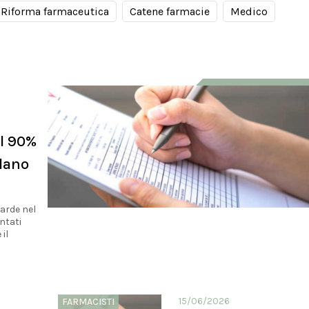
Riforma farmaceutica
Catene farmacie
Medico
il 90%
llano
barde nel
ntati
il
15/06/2026
FARMACISTI