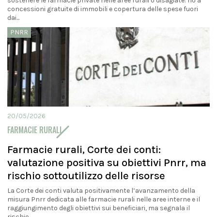
sostenere le farmacie private nelle aree rurali o disagiate: no a
concessioni gratuite di immobili e copertura delle spese fuori
dai...
PNRR
20/05/2026
FARMACIE RURALI
Farmacie rurali, Corte dei conti:
valutazione positiva su obiettivi Pnrr, ma
rischio sottoutilizzo delle risorse
La Corte dei conti valuta positivamente l’avanzamento della
misura Pnrr dedicata alle farmacie rurali nelle aree interne e il
raggiungimento degli obiettivi sui beneficiari, ma segnala il
rischio...