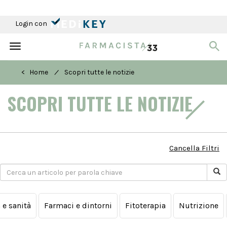
Login con
Toggle
navigation
/
< Home
Scopri tutte le notizie
SCOPRI TUTTE LE NOTIZIE
Cancella Filtri
a e sanità
Farmaci e dintorni
Fitoterapia
Nutrizione