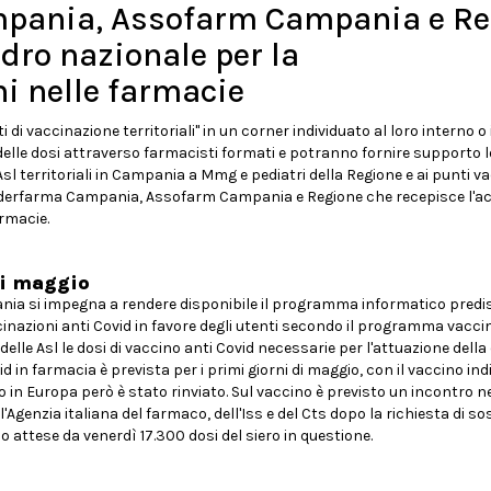
mpania, Assofarm Campania e R
dro nazionale per la
i nelle farmacie
 vaccinazione territoriali" in un corner individuato al loro interno o i
 delle dosi attraverso farmacisti formati e potranno fornire supporto l
Asl territoriali in Campania a Mmg e pediatri della Regione e ai punti va
a Federfarma Campania, Assofarm Campania e Regione che recepisce l'a
rmacie.
di maggio
pania si impegna a rendere disponibile il programma informatico pred
cinazioni anti Covid in favore degli utenti secondo il programma vacci
e delle Asl le dosi di vaccino anti Covid necessarie per l'attuazione de
 in farmacia è prevista per i primi giorni di maggio, con il vaccino ind
 in Europa però è stato rinviato. Sul vaccino è previsto un incontro n
l'Agenzia italiana del farmaco, dell'Iss e del Cts dopo la richiesta di 
attese da venerdì 17.300 dosi del siero in questione.