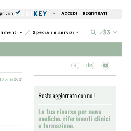
gin con
»
ACCEDI
|
REGISTRATI
alimenti
Speciali e servizi
4 Aprile 2021
Resta aggiornato con noi!
La tua risorsa per news
mediche, riferimenti clinici
e formazione.