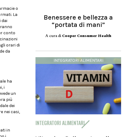
farmacie o
rmati. La
Benessere e bellezza a
 dai
“portata di mani”
otranno
er conto
A cura di
Cooper Consumer Health
ccinazioni
li orari di
nde da
INTEGRATORI ALIMENTARI
nale ha
, i
revede un
ora più
dale dei
e nei casi,
INTEGRATORI ALIMENTARI
ati in
no i