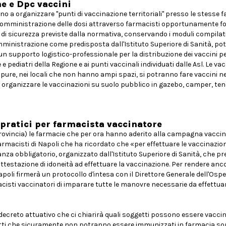
e e Dpc vaccini
o a organizzare "punti di vaccinazione territoriali" presso le stesse 
lla somministrazione delle dosi attraverso farmacisti opportunamente fo
 di sicurezza previste dalla normativa, conservando i moduli compilati
 somministrazione come predisposta dall'Istituto Superiore di Sanità, p
n supporto logistico-professionale per la distribuzione dei vaccini p
e pediatri della Regione e ai punti vaccinali individuati dalle Asl. Le va
pure, nei locali che non hanno ampi spazi, si potranno fare vaccini neg
e organizzare le vaccinazioni su suolo pubblico in gazebo, camper, te
 pratici per farmacista vaccinatore
 provincia) le farmacie che per ora hanno aderito alla campagna vacci
Farmacisti di Napoli che ha ricordato che «per effettuare le vaccinazioni
nza obbligatorio, organizzato dall'Istituto Superiore di Sanità, che p
ttestazione di idoneità ad effettuare la vaccinazione. Per rendere anc
Napoli firmerà un protocollo d'intesa con il Direttore Generale dell'Ospe
cisti vaccinatori di imparare tutte le manovre necessarie da effettuar
decreto attuativo che ci chiarirà quali soggetti possono essere vaccin
etti che sicuramente non potranno essere immunizzati in farmacia so