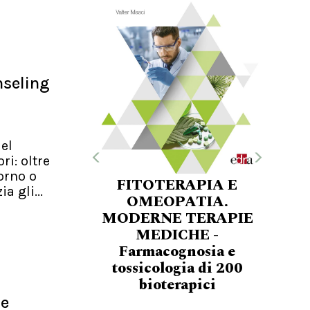
nseling
del
i: oltre
iorno o
FITOTERAPIA E
a gli...
OMEOPATIA.
MODERNE TERAPIE
MEDICHE -
Farmacognosia e
tossicologia di 200
bioterapici
ie