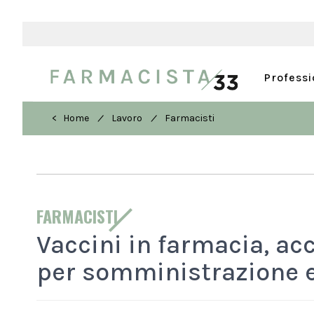
Profess
/
/
< Home
Lavoro
Farmacisti
FARMACISTI
Vaccini in farmacia, ac
per somministrazione e