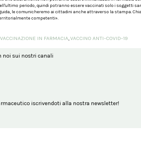
ll'ultimo periodo, quindi potranno essere vaccinati solo i soggetti sani 
guida, le comunicheremo ai cittadini anche attraverso la stampa. Chi
territorialmente competenti».
VACCINAZIONE IN FARMACIA
VACCINO ANTI-COVID-19
,
n noi sui nostri canali
maceutico iscrivendoti alla nostra newsletter!