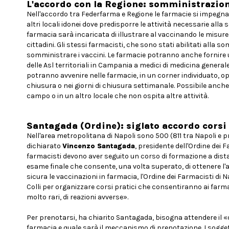
L'accordo con la Regione: somministrazion
Nell'accordo tra Federfarma e Regione le farmacie si impegnan
altri locali idonei dove predisporre le attività necessarie a
farmacia sarà incaricata di illustrare al vaccinando le misure
cittadini. Gli stessi farmacisti, che sono stati abilitati alla
somministrare i vaccini. Le farmacie potranno anche fornire u
delle Asl territoriali in Campania a medici di medicina generale 
potranno avvenire nelle farmacie, in un corner individuato, op
chiusura o nei giorni di chiusura settimanale. Possibile anch
campo o in un altro locale che non ospita altre attività.
Santagada (Ordine): siglato accordo corsi
Nell'area metropolitana di Napoli sono 500 (811 tra Napoli e
dichiarato
Vincenzo Santagada
, presidente dell'Ordine dei 
farmacisti devono aver seguito un corso di formazione a dista
esame finale che consente, una volta superato, di ottenere l'a
sicura le vaccinazioni in farmacia, l'Ordine dei Farmacisti di 
Colli per organizzare corsi pratici che consentiranno ai farma
molto rari, di reazioni avverse».
Per prenotarsi, ha chiarito Santagada, bisogna attendere il «
farmacia e quale sarà il meccanismo di prenotazione. I sogg