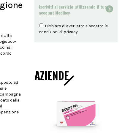
egione
Iscriviti al servizio utilizzando il tuo
account Medikey
Dichiaro di aver letto e accetto le
condizioni di
privacy
n altri
ogistico-
ccinali
ccordo
AZIENDE
isposto ad
nale
lla campagna
icato dalla
el
sospensione