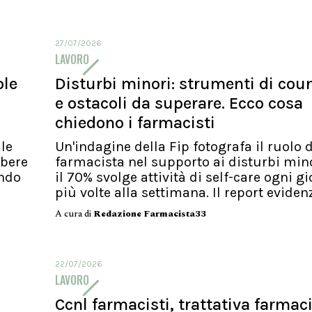
27/07/2026
LAVORO
ole
Disturbi minori: strumenti di cou
e ostacoli da superare. Ecco cosa
chiedono i farmacisti
le
Un'indagine della Fip fotografa il ruolo 
ibere
farmacista nel supporto ai disturbi minor
endo
il 70% svolge attività di self-care ogni g
più volte alla settimana. Il report evidenzi
A cura di
Redazione Farmacista33
22/07/2026
LAVORO
Ccnl farmacisti, trattativa farmac