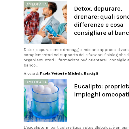
OMEOPATIA
Detox, depurare,
drenare: quali sono
differenze e cosa
consigliare al ban
Detox, depurazione e drenaggio indicano approcci divers
complementari nel supporto delle funzioni fisiologiche d
organi emuntori. Il farmacista può orientare il consiglio a
banco...
A cura di
Paola Vettori e Michela Bercigli
OMEOPATIA
Eucalipto: propriet
impieghi omeopati
L’eucalipto, in particolare Eucalyptus globulus, è ampi