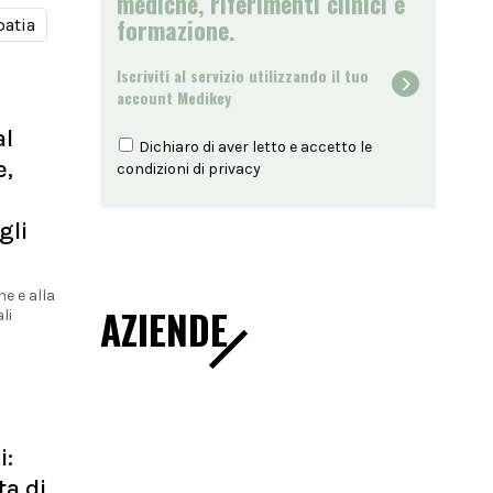
mediche, riferimenti clinici e
formazione.
atia
Iscriviti al servizio utilizzando il tuo
account Medikey
al
Dichiaro di aver letto e accetto le
e,
condizioni di
privacy
gli
ne e alla
AZIENDE
li
i:
ta di