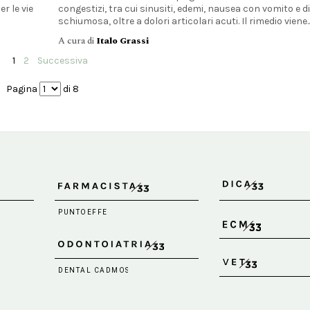
er le vie
congestizi, tra cui sinusiti, edemi, nausea con vomito e d
schiumosa, oltre a dolori articolari acuti. Il rimedio viene..
A cura di
Italo Grassi
1
2
Successiva
Pagina
di 8