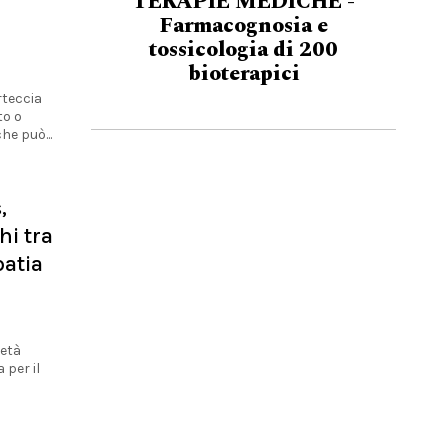
TERAPIE MEDICHE -
Farmacognosia e
tossicologia di 200
bioterapici
rteccia
to o
he può...
,
hi tra
patia
ietà
 per il