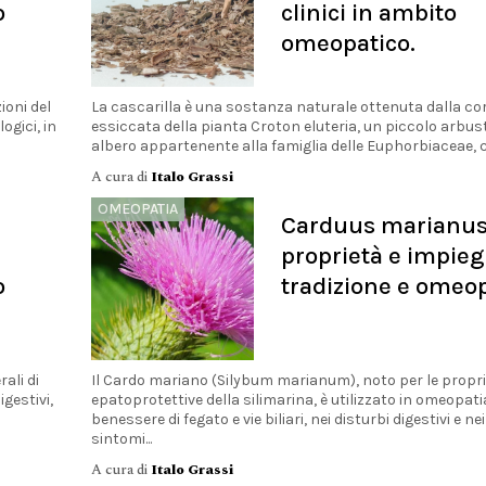
o
clinici in ambito
omeopatico.
ioni del
La cascarilla è una sostanza naturale ottenuta dalla co
ogici, in
essiccata della pianta Croton eluteria, un piccolo arbus
albero appartenente alla famiglia delle Euphorbiaceae, c
A cura di
Italo Grassi
OMEOPATIA
Carduus marianus
proprietà e impieg
o
tradizione e omeo
ali di
Il Cardo mariano (Silybum marianum), noto per le propr
gestivi,
epatoprotettive della silimarina, è utilizzato in omeopatia
benessere di fegato e vie biliari, nei disturbi digestivi e nei
sintomi...
A cura di
Italo Grassi