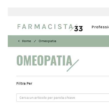
Profess
/
< Home
Omeopatia
OMEOPATIA
Filtra Per