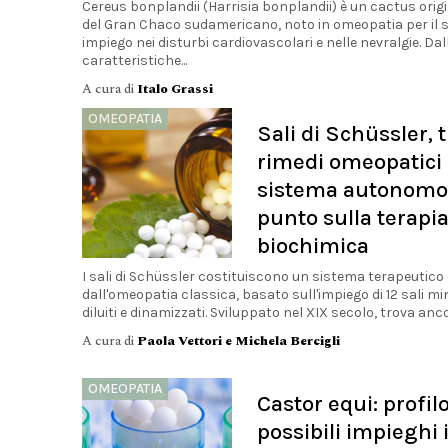
Cereus bonplandii (Harrisia bonplandii) è un cactus orig
del Gran Chaco sudamericano, noto in omeopatia per il 
impiego nei disturbi cardiovascolari e nelle nevralgie. Dal
caratteristiche...
A cura di
Italo Grassi
OMEOPATIA
Sali di Schüssler, t
rimedi omeopatici
sistema autonomo:
punto sulla terapi
biochimica
I sali di Schüssler costituiscono un sistema terapeutico 
dall'omeopatia classica, basato sull'impiego di 12 sali mi
diluiti e dinamizzati. Sviluppato nel XIX secolo, trova ancor
A cura di
Paola Vettori e Michela Bercigli
OMEOPATIA
Castor equi: profilo
possibili impieghi 