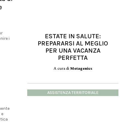
e
er
ESTATE IN SALUTE:
nire i
PREPARARSI AL MEGLIO
PER UNA VACANZA
PERFETTA
A cura di
Metagenics
ASSISTENZA TERRITORIALE
mente
 e
tica