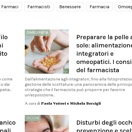
Farmaci
Farmacisti
Benessere
Farmacia
Omoep
OMEOPATIA
ilo
Preparare la pelle 
hi
sole: alimentazion
ito
integratori e
omeopatici. I consi
del farmacista
to come
Dall'alimentazione agli integratori, fino alla fotoprotezio
to dai
gestione delle scottature: una panoramica delle principa
atia...
strategie che il farmacista può proporre per favorire
un'esposizione...
A cura di
Paola Vettori e Michela Bercigli
OCCHI
tanico
Disturbi degli occh
nali
prevenzione e scel