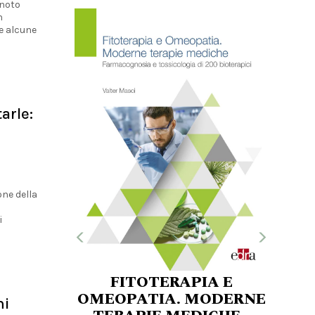
 noto
n
e alcune
arle:
one della
i
FITOTERAPIA E
OMEOPATIA. MODERNE
hi