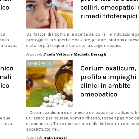
ico
colliri, omeopatici 
rimedi fitoterapici
ica
Dai fattori di rischio alla scelta dei colliri, le indicazioni p
ta in
proteggere la superficie oculare, gestire i sintomi e preve
 trova...
disturbi più frequenti durante la stagione estiva.
A cura di
Paola Vettori e Michela Bercigli
OMEOPATIA
anico
Cerium oxalicum,
nali
profilo e impieghi
ico
clinici in ambito
omeopatico
Il Cerium oxalicum è un rimedio omeopatico tradizional
le sue
utilizzato per nausea, vomito riflesso, tosse spasmodica
 trova
dismenorrea. Trova indicazione nella letteratura omeopa
soprattutto nei...
A cura di
Italo Grassi