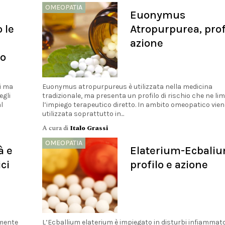
OMEOPATIA
Euonymus
 le
Atropurpurea, prof
azione
co
i ma
Euonymus atropurpureus è utilizzata nella medicina
egli
tradizionale, ma presenta un profilo di rischio che ne lim
l
l’impiego terapeutico diretto. In ambito omeopatico vien
utilizzata soprattutto in...
A cura di
Italo Grassi
OMEOPATIA
à e
Elaterium-Ecbaliu
ci
profilo e azione
amente
L’Ecballium elaterium è impiegato in disturbi infiammato