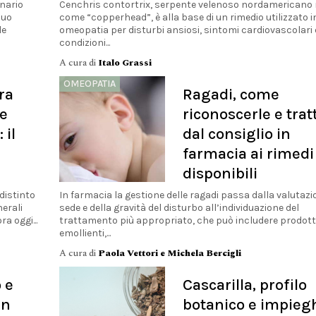
inario
Cenchris contortrix, serpente velenoso nordamericano
suo
come “copperhead”, è alla base di un rimedio utilizzato i
le
omeopatia per disturbi ansiosi, sintomi cardiovascolari 
condizioni...
A cura di
Italo Grassi
OMEOPATIA
ra
Ragadi, come
 e
riconoscerle e tratt
 il
dal consiglio in
a
farmacia ai rimedi
disponibili
distinto
In farmacia la gestione delle ragadi passa dalla valutazi
nerali
sede e della gravità del disturbo all’individuazione del
a oggi...
trattamento più appropriato, che può includere prodott
emollienti,...
A cura di
Paola Vettori e Michela Bercigli
 e
Cascarilla, profilo
in
botanico e impieg