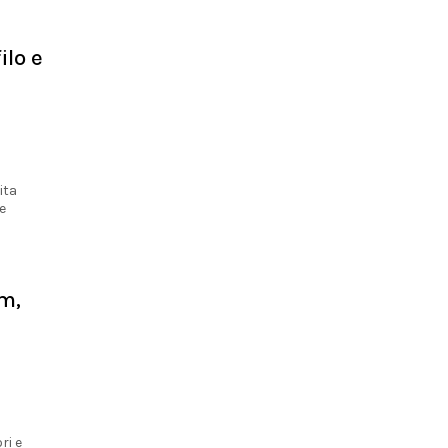
ilo e
ita
e
m,
ri e