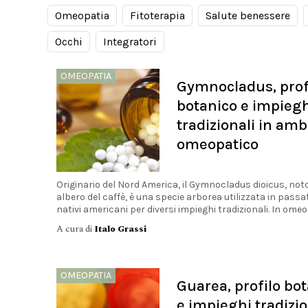
Omeopatia
Fitoterapia
Salute benessere
Occhi
Integratori
OMEOPATIA
Gymnocladus, prof
botanico e impieg
tradizionali in amb
omeopatico
Originario del Nord America, il Gymnocladus dioicus, no
albero del caffè, è una specie arborea utilizzata in passa
nativi americani per diversi impieghi tradizionali. In omeop
A cura di
Italo Grassi
OMEOPATIA
Guarea, profilo bo
e impieghi tradizio