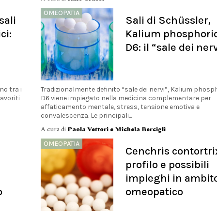
OMEOPATIA
sali
Sali di Schüssler,
ci:
Kalium phosphor
D6: il “sale dei nerv
no tra i
Tradizionalmente definito “sale dei nervi”, Kalium phos
avoriti
D6 viene impiegato nella medicina complementare per
affaticamento mentale, stress, tensione emotiva e
convalescenza. Le principali...
A cura di
Paola Vettori e Michela Bercigli
OMEOPATIA
Cenchris contortri
profilo e possibili
impieghi in ambit
o
omeopatico