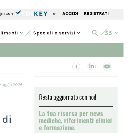
gin con
»
ACCEDI
|
REGISTRATI
alimenti
Speciali e servizi
Maggio 2026
Resta aggiornato con noi!
La tua risorsa per news
 di
mediche, riferimenti clinici
e formazione.