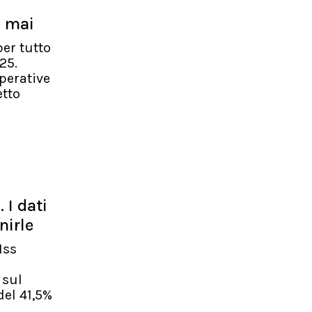
o mai
er tutto
25.
perative
etto
 I dati
nirle
Iss
 sul
del 41,5%