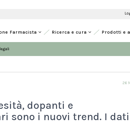
Lo
ione Farmacista
Ricerca e cura
Prodotti e 
legali
26 
esità, dopanti e
i sono i nuovi trend. I dati