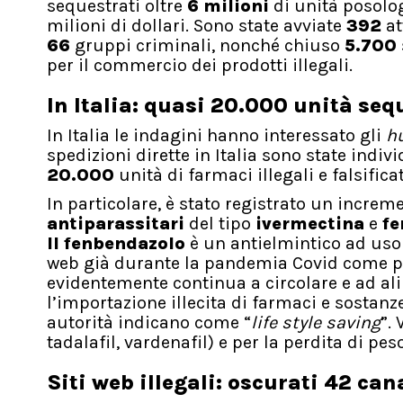
sequestrati oltre
6 milioni
di unità posolog
milioni di dollari. Sono state avviate
392
at
66
gruppi criminali, nonché chiuso
5.700
per il commercio dei prodotti illegali.
In Italia: quasi 20.000 unità seq
In Italia le indagini hanno interessato gli
h
spedizioni dirette in Italia sono state indiv
20.000
unità di farmaci illegali e falsifica
In particolare, è stato registrato un increm
antiparassitari
del tipo
ivermectina
e
fe
Il fenbendazolo
è un antielmintico ad uso 
web già durante la pandemia Covid come pr
evidentemente continua a circolare e ad al
l’importazione illecita di farmaci e sostanz
autorità indicano come “
life style saving
”.
tadalafil, vardenafil) e per la perdita di pes
Siti web illegali: oscurati 42 can