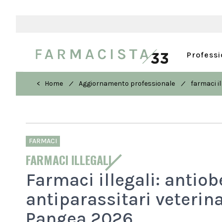
Profess
/
/
< Home
Aggiornamento professionale
farmaci il
FARMACI
FARMACI ILLEGALI
Farmaci illegali: antiob
antiparassitari veterinar
Pangea 2026