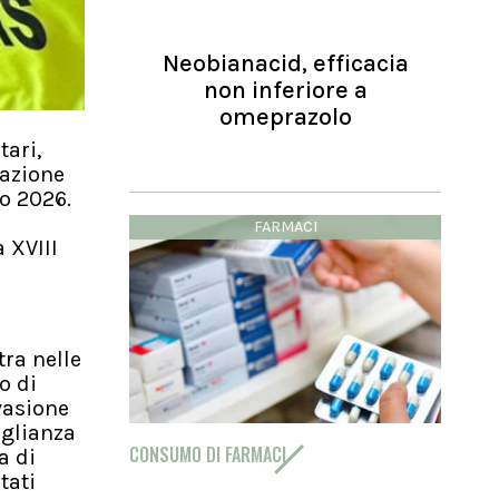
Neobianacid, efficacia
non inferiore a
omeprazolo
tari,
tazione
zo 2026.
FARMACI
a XVIII
tra nelle
o di
vasione
eglianza
CONSUMO DI FARMACI
a di
tati