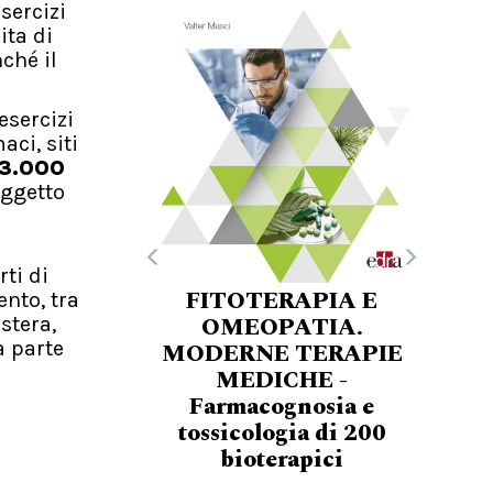
esercizi
ita di
ché il
esercizi
aci, siti
13.000
oggetto
ti di
FITOTERAPIA E
nto, tra
OMEOPATIA.
estera,
a parte
MODERNE TERAPIE
MEDICHE -
Farmacognosia e
tossicologia di 200
bioterapici