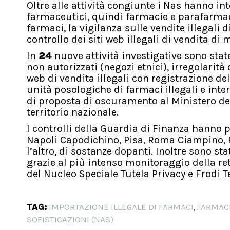
Oltre alle attività congiunte i Nas hanno inte
farmaceutici, quindi farmacie e parafarmacie
farmaci, la vigilanza sulle vendite illegali 
controllo dei siti web illegali di vendita di m
In
24
nuove attività investigative sono stat
non autorizzati (negozi etnici), irregolarità
web di vendita illegali con registrazione de
unità posologiche di farmaci illegali e inte
di proposta di oscuramento al Ministero del
territorio nazionale.
I controlli della Guardia di Finanza hanno p
Napoli Capodichino, Pisa, Roma Ciampino, R
l’altro, di sostanze dopanti. Inoltre sono sta
grazie al più intenso monitoraggio della re
del Nucleo Speciale Tutela Privacy e Frodi 
TAG:
IMPORTAZIONE ILLEGALE DI FARMACI
FARMACI
,
SOFISTICAZIONI (NAS)