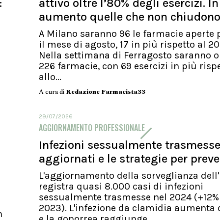
:
attivo oltre l’80% degli esercizi. In
aumento quelle che non chiudon
A Milano saranno 96 le farmacie aperte p
il mese di agosto, 17 in più rispetto al 20
Nella settimana di Ferragosto saranno o
226 farmacie, con 69 esercizi in più risp
allo...
A cura di
Redazione Farmacista33
29/07/2026
AGGIORNAMENTO PROFESSIONALE
Infezioni sessualmente trasmesse.
aggiornati e le strategie per preve
L'aggiornamento della sorveglianza dell'
registra quasi 8.000 casi di infezioni
sessualmente trasmesse nel 2024 (+12%
2023). L'infezione da clamidia aumenta 
n
e la gonorrea raggiunge...