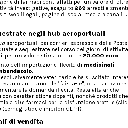
iche di farmaci contraffatti per un valore di oltre
tività investigative, eseguito
269
arresti e smant
siti web illegali, pagine di social media e canali ut
uestrate negli hub aeroportuali
ub
aeroportuali dei corrieri espresso e delle Poste 
iduate e sequestrate nel corso dei giorni di attivit
ti, per un valore stimato di oltre
20.000 euro
.
ento dell’importazione illecita di
medicinali
nbendazolo.
esclusivamente veterinario e ha suscitato intere
esunto antitumorale "fai-da-te", una narrazione
imentare la domanda illecita. Resta alta anche
e con caratteristiche dopanti, nonché prodotti che
 Vale a dire farmaci per la disfunzione erettile (sild
o (semaglutide e inibitori GLP-1).
ali di vendita