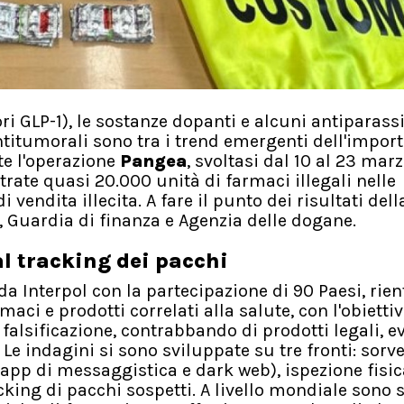
ri GLP-1), le sostanze dopanti e alcuni antiparassi
titumorali sono tra i trend emergenti dell'impor
nte l'operazione
Pangea
, svoltasi dal 10 al 23 mar
rate quasi 20.000 unità di farmaci illegali nelle
 vendita illecita. A fare il punto dei risultati dell
, Guardia di finanza e Agenzia delle dogane.
al tracking dei pacchi
da Interpol con la partecipazione di 90 Paesi, rien
armaci e prodotti correlati alla salute, con l'obiettiv
falsificazione, contrabbando di prodotti legali, e
 Le indagini si sono sviluppate su tre fronti: sorv
app di messaggistica e dark web), ispezione fisic
cking di pacchi sospetti. A livello mondiale sono s