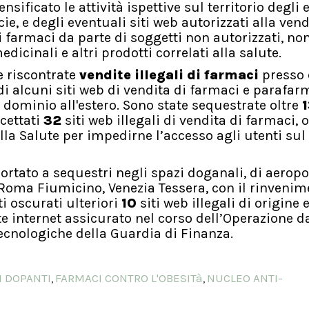
nsificato le attività ispettive sul territorio degli 
, e degli eventuali siti web autorizzati alla vend
di farmaci da parte di soggetti non autorizzati, non
edicinali e altri prodotti correlati alla salute.
e riscontrate
vendite illegali di farmaci
presso 
 di alcuni siti web di vendita di farmaci e parafarm
l dominio all'estero. Sono state sequestrate oltre
rcettati
32
siti web illegali di vendita di farmaci, 
la Salute per impedirne l’accesso agli utenti sul
ortato a sequestri negli spazi doganali, di aeropor
oma Fiumicino, Venezia Tessera, con il rinvenime
ti oscurati ulteriori
10
siti web illegali di origine 
te internet assicurato nel corso dell’Operazione d
Tecnologiche della Guardia di Finanza.
 DOPANTI
FARMACI CONTRO L'OBESITà
NUCLEO ANTI-
,
,