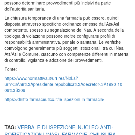
possono determinare provvedimenti più incisivi da parte
dell’autorità sanitaria.
La chiusura temporanea di una farmacia può essere, quindi,
disposta attraverso specifiche ordinanze emesse dall’Ats/Asl
competente, spesso su segnalazione dei Nas. A seconda della
tipologia di violazione possono inoltre configurarsi profili di
responsabilità amministrativa, penale o sanitaria. Le verifiche
coinvolgono generalmente più soggetti istituzionali, tra cui Nas,
Ats/Asl e Comune, ciascuno con competenze differenti in materia
di controllo, vigilanza e adozione dei provvedimenti.
Fonte:
https://www.normattiva.it/uri-res/N2Ls?
urn%3Anir%3Apresidente.repubblica%3Adecreto%3A1990-10-
09%3B309
https://diritto-farmaceutico.it/le-ispezioni-in-farmacia/
VERBALE DI ISPEZIONE
NUCLEO ANTI-
TAG:
,
SOFISTICAZIONI (NAS)
FARMACIE
CHIUSURA
,
,