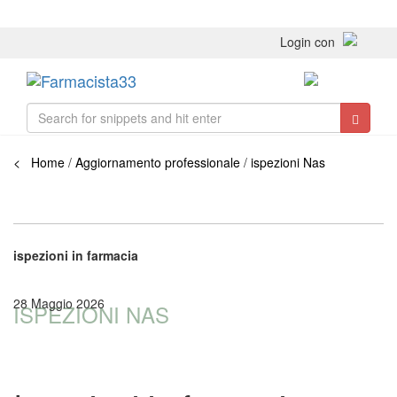
Login con
Toggle
navigati
< Home
/
Aggiornamento professionale
/
ispezioni Nas
ispezioni in farmacia
28 Maggio 2026
ISPEZIONI NAS