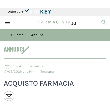
Login con
Toggle
navigation
/
< Home
Annunci
ANNUNCI
Compro
|
Farmacia
17/05/2026 alle 14:41
|
Toscana
ACQUISTO FARMACIA