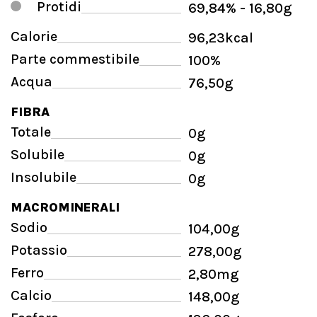
Protidi
69,84% - 16,80g
Calorie
96,23kcal
Parte commestibile
100%
Acqua
76,50g
FIBRA
Totale
0g
Solubile
0g
Insolubile
0g
MACROMINERALI
Sodio
104,00g
Potassio
278,00g
Ferro
2,80mg
Calcio
148,00g