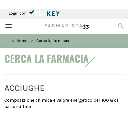
Login con
Toggle
navigation
/
< Home
Cerca la farmacia
CERCA LA FARMACIA
ACCIUGHE
Composizione chimica e valore energetico per 100 G di
parte edibile