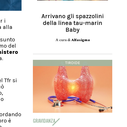
Arrivano gli spazzolini
r i
della linea tau-marin
 alla
Baby
a
ssunto
A cura di
Alfasigma
smo del
istero
a.
TIROIDE
l Tfr si
uò
o,
do
icordando
GRAVIDANZA
oro è
e