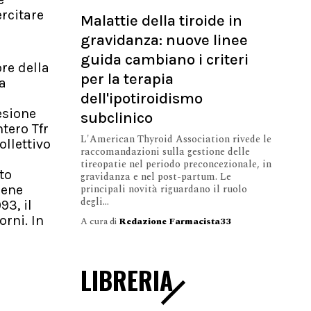
ercitare
Malattie della tiroide in
n
gravidanza: nuove linee
guida cambiano i criteri
re della
per la terapia
a
dell'ipotiroidismo
esione
subclinico
tero Tfr
L'American Thyroid Association rivede le
ollettivo
raccomandazioni sulla gestione delle
tireopatie nel periodo preconcezionale, in
to
gravidanza e nel post-partum. Le
principali novità riguardano il ruolo
iene
degli...
93, il
orni. In
A cura di
Redazione Farmacista33
LIBRERIA