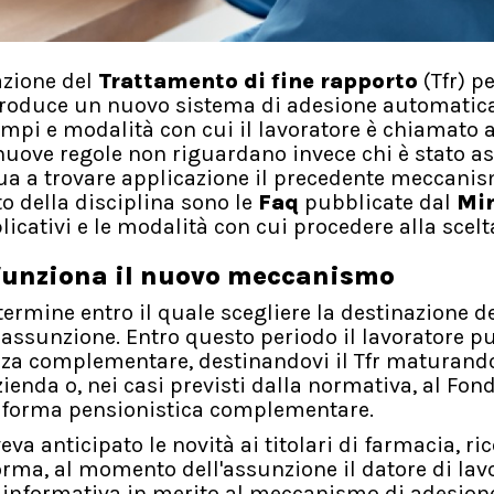
nazione del
Trattamento di fine rapporto
(Tfr) pe
introduce un nuovo sistema di adesione automatica
pi e modalità con cui il lavoratore è chiamato 
e nuove regole non riguardano invece chi è stato a
nua a trovare applicazione il precedente meccani
o della disciplina sono le
Faq
pubblicate dal
Min
plicativi e le modalità con cui procedere alla scelt
 funziona il nuovo meccanismo
 termine entro il quale scegliere la destinazione de
i assunzione. Entro questo periodo il lavoratore p
nza complementare, destinandovi il Tfr maturand
azienda o, nei casi previsti dalla normativa, al Fon
na forma pensionistica complementare.
eva anticipato le novità ai titolari di farmacia, r
iforma, al momento dell'assunzione il datore di lav
a informativa in merito al meccanismo di adesion