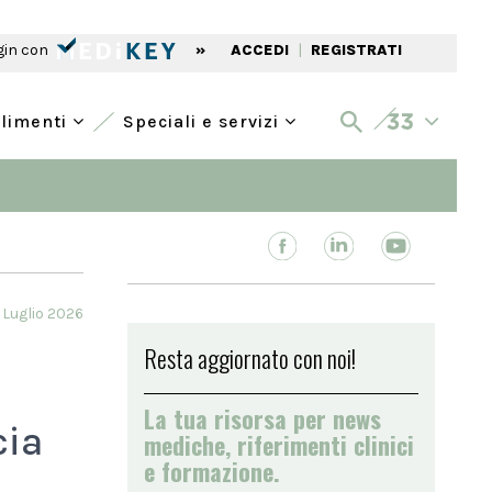
gin con
»
ACCEDI
|
REGISTRATI
alimenti
Speciali e servizi
 Luglio 2026
Resta aggiornato con noi!
La tua risorsa per news
cia
mediche, riferimenti clinici
e formazione.