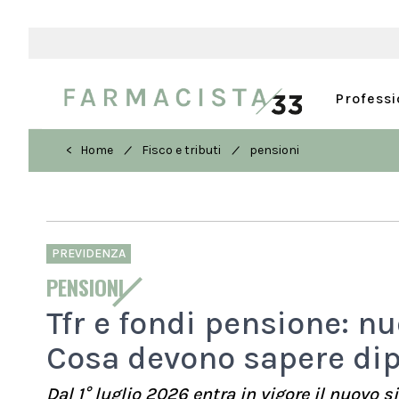
Profess
/
/
< Home
Fisco e tributi
pensioni
PREVIDENZA
PENSIONI
Tfr e fondi pensione: nuo
Cosa devono sapere dipe
Dal 1° luglio 2026 entra in vigore il nuovo