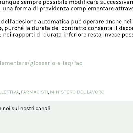
comunque sempre possibile modificare successiva
o a una forma di previdenza complementare attrav
 dell'adesione automatica può operare anche nei
o
, purché la durata del contratto consenta il deco
a; nei rapporti di durata inferiore resta invece poss
lementare/glossario-e-faq/faq
LETTIVA
FARMACISTI
MINISTERO DEL LAVORO
,
,
n noi sui nostri canali