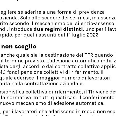
egliere se aderire a una forma di previdenza
ienda. Solo allo scadere dei sei mesi, in assenz
ferito secondo il meccanismo del silenzio-assenso 
indi, introduce
due regimi distinti
: uno per i lav
pido, per quelli assunti dal 1° luglio 2026.
e non sceglie
 anche quale sia la destinazione del TFR quando i
l termine previsto. L'adesione automatica indirizz
sta dagli accordi o dal contratto collettivo applic
ù fondi pensione collettivi di riferimento, il
 quale aderisce il maggior numero di lavoratori
nuta nella contrattazione aziendale.
onistica collettiva di riferimento, il Tfr viene de
la normativa. In tutti questi casi il conferimento
il nuovo meccanismo di adesione automatica.
 per i lavoratori che aderiscono in modo non espl