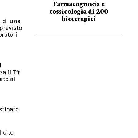
Farmacognosia e
tossicologia di 200
bioterapici
a di una
previsto
oratori
l
a il Tfr
ato al
stinato
icito