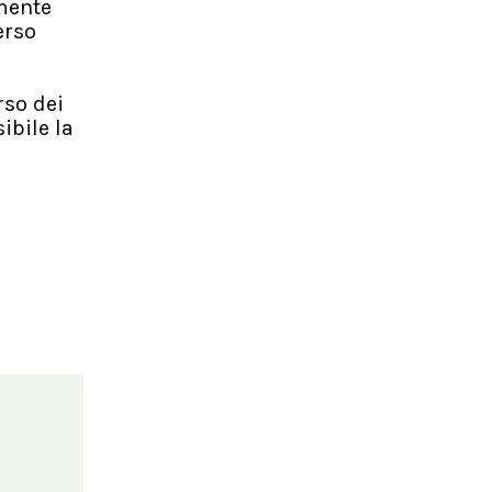
mente
erso
rso dei
ibile la