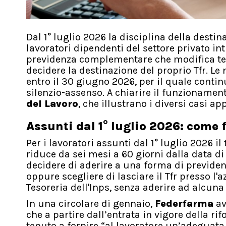
Dal 1° luglio 2026 la disciplina della desti
lavoratori dipendenti del settore privato 
previdenza complementare che modifica tem
decidere la destinazione del proprio Tfr. L
entro il 30 giugno 2026, per il quale conti
silenzio-assenso. A chiarire il funzionament
del Lavoro
, che illustrano i diversi casi ap
Assunti dal 1° luglio 2026: come
Per i lavoratori assunti dal 1° luglio 2026 il
riduce da sei mesi a 60 giorni dalla data d
decidere di aderire a una forma di previde
oppure scegliere di lasciare il Tfr presso l'
Tesoreria dell'Inps, senza aderire ad alcu
In una circolare di gennaio,
Federfarma
av
che a partire dall’entrata in vigore della r
tenuto a fornire “al lavoratore un’adeguat