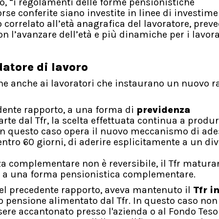
, “i regolamenti delle forme pensionistiche
se conferite siano investite in linee di investim
o correlato all’età anagrafica del lavoratore, pre
 l’avanzare dell’età e più dinamiche per i lavora
atore di lavoro
ne anche ai lavoratori che instaurano un nuovo r
edente rapporto, a una forma di
previdenza
arte dal Tfr, la scelta effettuata continua a produ
. In questo caso opera il nuovo meccanismo di ad
entro 60 giorni, di aderire esplicitamente a un di
nza complementare non è reversibile, il Tfr matur
o a una forma pensionistica complementare.
 nel precedente rapporto, aveva mantenuto il
Tfr i
 pensione alimentato dal Tfr. In questo caso non
ssere accantonato presso l'azienda o al Fondo Teso