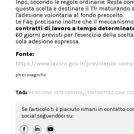
Inps, secondo le regole ordinarie. Resta 
questa scelta e destinare il Tfr maturand
l'adesione volontaria al fondo prescelto.
Le Faq precisano inoltre che il meccanismo
contratti di lavoro a tempo determinat
60 giorni previsti per l'esercizio della scelt
sola adesione espressa.
Fonte:
https://www.lavoro.gov.it/previdenza-comp
ph.cr.magnific
TAG:
PENSIONE INTEGRATIVA
CONTRATTAZIONE COL
,
Se l'articolo ti è piaciuto rimani in contatto co
social seguendoci su: