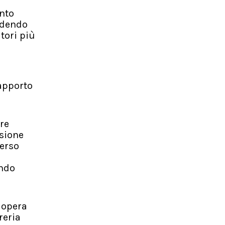
ento
vedendo
tori più
apporto
rre
esione
verso
ando
n
 opera
reria