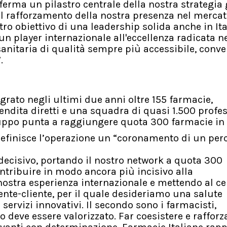
onferma un pilastro centrale della nostra strategia 
l rafforzamento della nostra presenza nel merca
tro obiettivo di una leadership solida anche in Ita
 un player internazionale all'eccellenza radicata n
sanitaria di qualità sempre più accessibile, conve
.
grato negli ultimi due anni oltre 155 farmacie,
ndita diretti e una squadra di quasi 1.500 profes
uppo punta a raggiungere quota 300 farmacie in I
 definisce l’operazione un “coronamento di un per
 decisivo, portando il nostro network a quota 300
contribuire in modo ancora più incisivo alla
nostra esperienza internazionale e mettendo al ce
iente-cliente, per il quale desideriamo una salute
servizi innovativi. Il secondo sono i farmacisti,
lo deve essere valorizzato. Far coesistere e rafforz