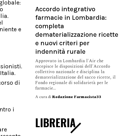
globale:
Accordo integrativo
to
lia.
farmacie in Lombardia:
el
completa
niente e
dematerializzazione ricette
e nuovi criteri per
indennità rurale
Approvato in Lombardia l'Air che
sionisti.
recepisce le disposizioni dell'Accordo
collettivo nazionale e disciplina la
talia.
dematerializzazione del sacco ricette, il
corso di
Fondo regionale di solidarietà per le
farmacie...
A cura di
Redazione Farmacista33
ntro i
LIBRERIA
are