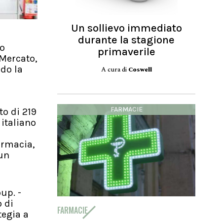
Un sollievo immediato
durante la stagione
to
primaverile
 Mercato,
ndo la
A cura di
Coswell
FARMACIE
o di 219
 italiano
armacia,
 un
up. -
 di
FARMACIE
tegia a