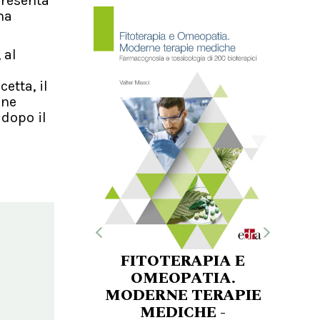
presenta
na
 al
etta, il
one
 dopo il
FITOTERAPIA E
OMEOPATIA.
MODERNE TERAPIE
MEDICHE -