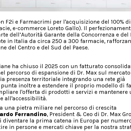
n F2i e Farmacrimi per l'acquisizione del 100% di
acie, e-commerce Loreto Gallo). Il perfezionamen
arte dell’Autorità Garante della Concorrenza e del
ete in Italia da circa 250 a 300 farmacie, rafforza
ne del Centro e del Sud del Paese.
ne ha chiuso il 2025 con un fatturato consolidat
 nel percorso di espansione di Dr. Max sul mercato
ia presenza territoriale integrando una rete già
, punta inoltre a estendere il proprio modello di f
liare l'offerta di prodotti e servizi e mantenere
all'accessibilità.
 una pietra miliare nel percorso di crescita
ardo Ferrandino
, President & Ceo di Dr. Max Gro
ti diventare la prima catena in Europa per numero
ire in persone e mercati chiave per la nostra stra