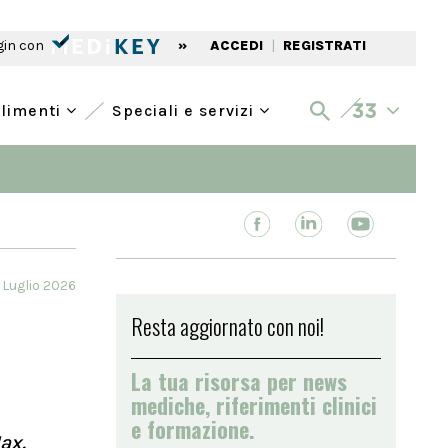
gin con
»
ACCEDI
|
REGISTRATI
alimenti
Speciali e servizi
 Luglio 2026
Resta aggiornato con noi!
La tua risorsa per news
mediche, riferimenti clinici
e formazione.
ax.