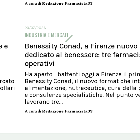
A cura di
Redazione Farmacista33
23/07/2026
INDUSTRIA E MERCATI
e e
Benessity Conad, a Firenze nuovo
dedicato al benessere: tre farmaci
operativi
Ha aperto i battenti oggi a Firenze il pr
rcato
Benessity Conad, il nuovo format che in
ollari
alimentazione, nutraceutica, cura della
e consulenze specialistiche. Nel punto v
lavorano tre...
A cura di
Redazione Farmacista33