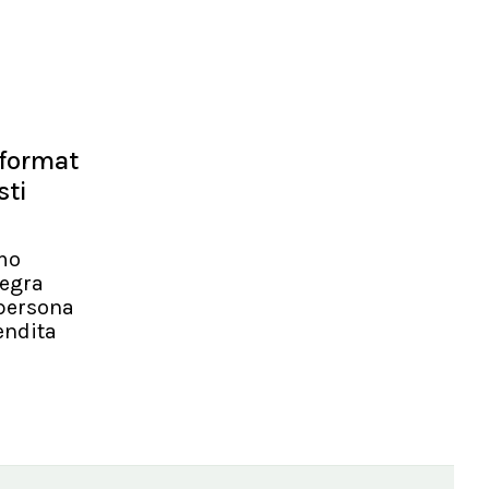
 format
sti
imo
tegra
 persona
endita