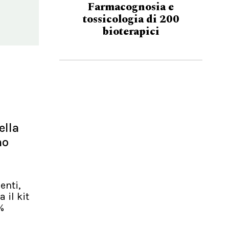
Farmacognosia e
tossicologia di 200
bioterapici
ella
mo
enti,
 il kit
%