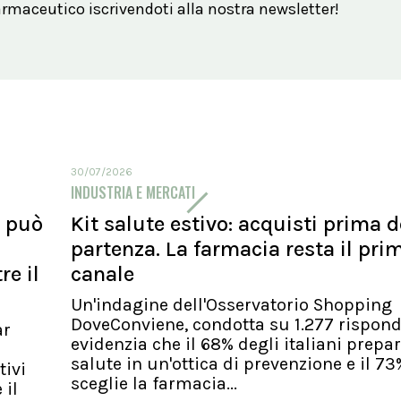
maceutico iscrivendoti alla nostra newsletter!
30/07/2026
INDUSTRIA E MERCATI
n può
Kit salute estivo: acquisti prima d
partenza. La farmacia resta il pri
e il
canale
Un'indagine dell'Osservatorio Shopping
DoveConviene, condotta su 1.277 rispond
ar
evidenzia che il 68% degli italiani prepara
salute in un'ottica di prevenzione e il 73
tivi
sceglie la farmacia...
 il