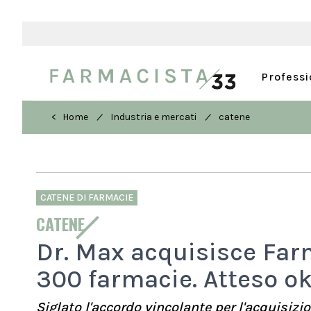
Profess
/
/
< Home
Industria e mercati
catene
CATENE DI FARMACIE
CATENE
Dr. Max acquisisce Farm
300 farmacie. Atteso ok
Siglato l'accordo vincolante per l'acquisizi