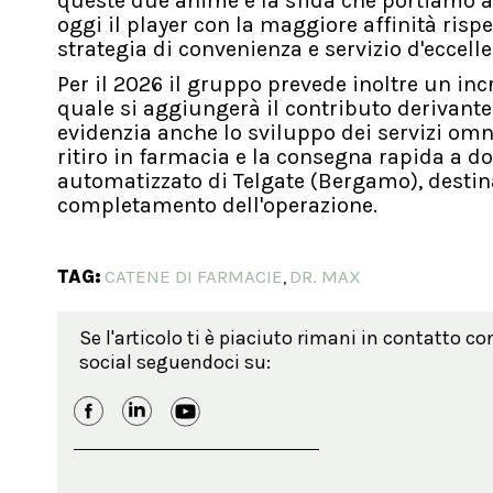
queste due anime è la sfida che portiamo a
oggi il player con la maggiore affinità ris
strategia di convenienza e servizio d'eccelle
Per il 2026 il gruppo prevede inoltre un inc
quale si aggiungerà il contributo derivante 
evidenzia anche lo sviluppo dei servizi omni
ritiro in farmacia e la consegna rapida a dom
automatizzato di Telgate (Bergamo), destin
completamento dell'operazione.
TAG:
CATENE DI FARMACIE
DR. MAX
,
Se l'articolo ti è piaciuto rimani in contatto co
social seguendoci su: