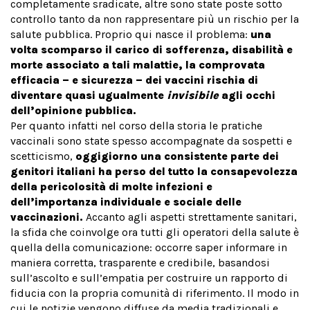
completamente sradicate, altre sono state poste sotto
controllo tanto da non rappresentare più un rischio per la
salute pubblica. Proprio qui nasce il problema:
una
volta scomparso il carico di sofferenza, disabilità e
morte associato a tali malattie, la comprovata
efficacia – e sicurezza – dei vaccini rischia di
diventare quasi ugualmente
invisibile
agli occhi
dell’opinione pubblica.
Per quanto infatti nel corso della storia le pratiche
vaccinali sono state spesso accompagnate da sospetti e
scetticismo,
oggigiorno una consistente parte dei
genitori italiani ha perso del tutto la consapevolezza
della pericolosità di molte infezioni e
dell’importanza individuale e sociale delle
vaccinazioni.
Accanto agli aspetti strettamente sanitari,
la sfida che coinvolge ora tutti gli operatori della salute è
quella della comunicazione: occorre saper informare in
maniera corretta, trasparente e credibile, basandosi
sull’ascolto e sull’empatia per costruire un rapporto di
fiducia con la propria comunità di riferimento. Il modo in
cui le notizie vengono diffuse da media tradizionali e