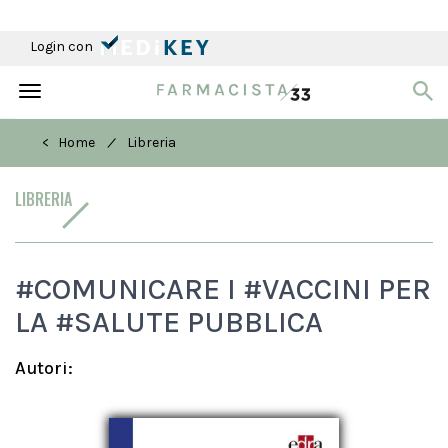
Login con
Toggle
navigation
/
< Home
Libreria
LIBRERIA
#COMUNICARE I #VACCINI PER
LA #SALUTE PUBBLICA
Autori: