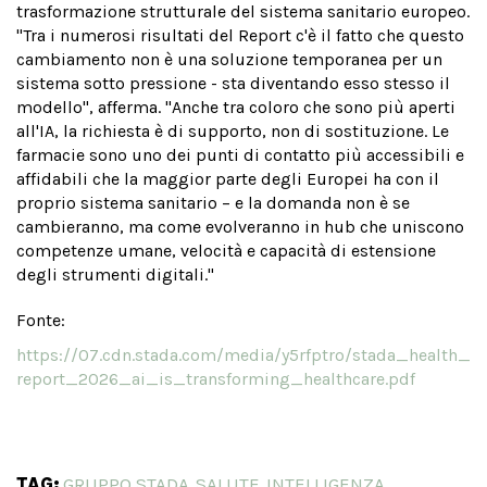
trasformazione strutturale del sistema sanitario europeo.
"Tra i numerosi risultati del Report c'è il fatto che questo
cambiamento non è una soluzione temporanea per un
sistema sotto pressione - sta diventando esso stesso il
modello", afferma. "Anche tra coloro che sono più aperti
all'IA, la richiesta è di supporto, non di sostituzione. Le
farmacie sono uno dei punti di contatto più accessibili e
affidabili che la maggior parte degli Europei ha con il
proprio sistema sanitario – e la domanda non è se
cambieranno, ma come evolveranno in hub che uniscono
competenze umane, velocità e capacità di estensione
degli strumenti digitali."
Fonte:
https://07.cdn.stada.com/media/y5rfptro/stada_health_
report_2026_ai_is_transforming_healthcare.pdf
TAG:
GRUPPO STADA
SALUTE
INTELLIGENZA
,
,