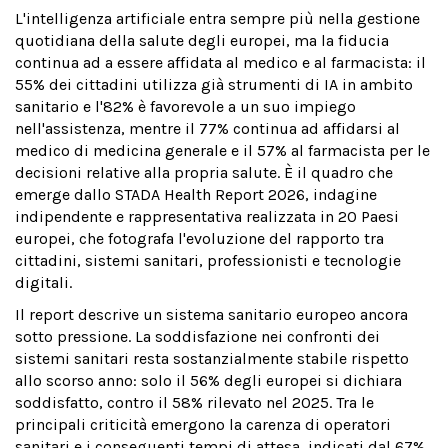
L'intelligenza artificiale entra sempre più nella gestione
quotidiana della salute degli europei, ma la fiducia
continua ad a essere affidata al medico e al farmacista: il
55% dei cittadini utilizza già strumenti di IA in ambito
sanitario e l'82% è favorevole a un suo impiego
nell'assistenza, mentre il 77% continua ad affidarsi al
medico di medicina generale e il 57% al farmacista per le
decisioni relative alla propria salute. È il quadro che
emerge dallo STADA Health Report 2026, indagine
indipendente e rappresentativa realizzata in 20 Paesi
europei, che fotografa l'evoluzione del rapporto tra
cittadini, sistemi sanitari, professionisti e tecnologie
digitali.
Il report descrive un sistema sanitario europeo ancora
sotto pressione. La soddisfazione nei confronti dei
sistemi sanitari resta sostanzialmente stabile rispetto
allo scorso anno: solo il 56% degli europei si dichiara
soddisfatto, contro il 58% rilevato nel 2025. Tra le
principali criticità emergono la carenza di operatori
sanitari e i conseguenti tempi di attesa, indicati dal 67%