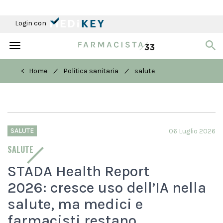
Login con
Toggle
navigation
/
/
< Home
Politica sanitaria
salute
SALUTE
06 Luglio 2026
SALUTE
STADA Health Report
2026: cresce uso dell’IA nella
salute, ma medici e
farmacisti restano