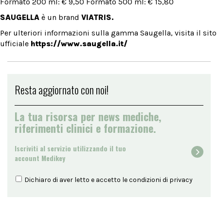
Formato 200 ml: € 9,50 Formato 500 ml: € 15,80
SAUGELLA
è un brand
VIATRIS.
Per ulteriori informazioni sulla gamma Saugella, visita il sito
ufficiale
https://www.saugella.it/
Resta aggiornato con noi!
La tua risorsa per news mediche,
riferimenti clinici e formazione.
Iscriviti al servizio utilizzando il tuo
account Medikey
Dichiaro di aver letto e accetto le condizioni di
privacy