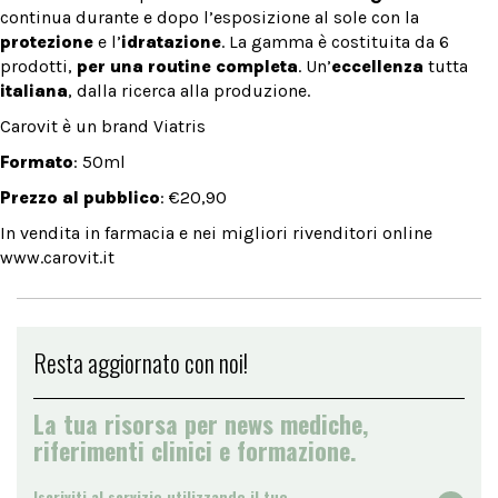
continua durante e dopo l’esposizione al sole con la
protezione
e l’
idratazione
. La gamma è costituita da 6
prodotti,
per una routine completa
. Un’
eccellenza
tutta
italiana
, dalla ricerca alla produzione.
Carovit è un brand Viatris
Formato
: 50ml
Prezzo al pubblico
: €20,90
In vendita in farmacia e nei migliori rivenditori online
www.carovit.it
Resta aggiornato con noi!
La tua risorsa per news mediche,
riferimenti clinici e formazione.
Iscriviti al servizio utilizzando il tuo