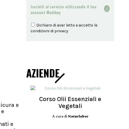
Iscriviti al servizio utilizzando il tuo
account Medikey
Dichiaro di aver letto e accetto le
condizioni di
privacy
AZIENDE
Corso Olii Essenziali e
sicura e
Vegetali
 e
A cura di
Naturlabor
ati e