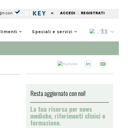
gin con
»
ACCEDI
|
REGISTRATI
alimenti
Speciali e servizi
Resta aggiornato con noi!
La tua risorsa per news
mediche, riferimenti clinici e
formazione.