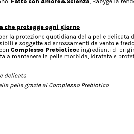
ano.
Fatto con Amore&Scienza
, Babygella rend
a che protegge ogni giorno
er la protezione quotidiana della pelle delicata d
nsibili e soggette ad arrossamenti da vento e fre
 con
Complesso Prebiotico
e ingredienti di origi
ta a mantenere la pelle morbida, idratata e protet
e delicata
la pelle grazie al Complesso Prebiotico