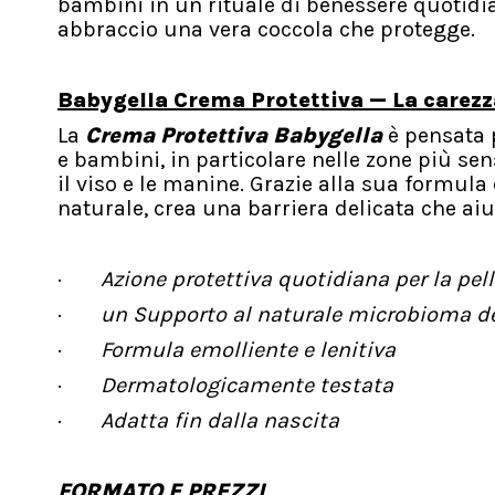
bambini in un rituale di benessere quotidi
abbraccio una vera coccola che protegge.
Babygella Crema Protettiva — La carezz
La
Crema Protettiva
Babygella
è pensata p
e bambini, in particolare nelle zone più se
il viso e le manine. Grazie alla sua formula
naturale, crea una barriera delicata che aiu
·
Azione protettiva quotidiana per la pell
·
un Supporto al naturale microbioma del
·
Formula emolliente e lenitiva
·
Dermatologicamente testata
·
Adatta fin dalla nascita
FORMATO E PREZZI