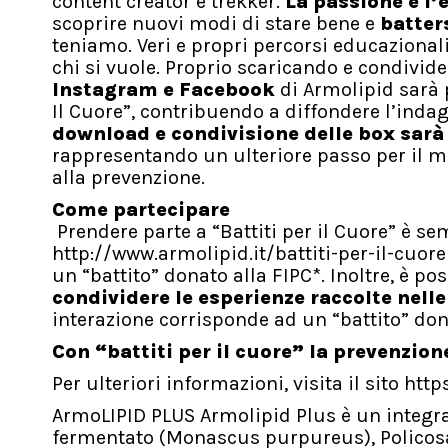
content creator e trekker.
La passione e l’
scoprire nuovi modi di stare bene e
batter
teniamo. Veri e propri percorsi educazionali
chi si vuole. Proprio scaricando e condivid
Instagram e Facebook
di Armolipid sarà 
Il Cuore”, contribuendo a diffondere l’inda
download e condivisione delle box sarà
rappresentando un ulteriore passo per il 
alla prevenzione.
Come partecipare
Prendere parte a “Battiti per il Cuore” è se
http://www.armolipid.it/battiti-per-il-cuore
un “battito” donato alla FIPC*. Inoltre, è po
condividere le esperienze raccolte nelle
interazione corrisponde ad un “battito” do
Con “battiti per il cuore” la prevenzio
Per ulteriori informazioni, visita il sito h
ArmoLIPID PLUS Armolipid Plus è un integrat
fermentato (Monascus purpureus), Policosan