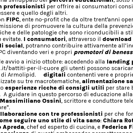
 professionisti
per offrire ai consumatori consig
ssere e quello degli altri.
con
FIPC
, ente no-profit che da oltre trent'anni oper
a missione di promuovere la cultura della prevenzi
he e delle patologie che sono riconducibili a stili
 evitate.
I consumatori
, attraverso il
download
i social
, potranno contribuire attivamente all’i
PC diventando veri e propri
promotori di beness
 avvio a inizio ottobre: accedendo alla
landing 
.it/battiti-per-il-cuore gli utenti possono scarica
e di Armolipid.
digitali
contenenti vere e propri
lizzate su tre macrotematiche,
alimentazione s
to
esperienze ricche di consigli utili
per stare
i. A guidare in questo percorso di educazione alla
Massimiliano Ossini
, scrittore e conduttore tel
re”.
llaborazione con tre professionisti
per che fo
ome seguire uno stile di vita sano
:
Chiara Ro
o Apreda
, chef ed esperto di cucina, e
Federica F