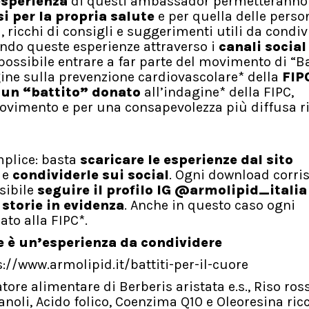
esperienza
di questi ambassador permetteranno
si per la propria salute
e per quella delle perso
, ricchi di consigli e suggerimenti utili da condi
endo queste esperienze attraverso i
canali social
possibile entrare a far parte del movimento di “Ba
gine sulla prevenzione cardiovascolare* della
FIP
 un “battito” donato
all’indagine* della FIPC,
movimento e per una consapevolezza più diffusa 
mplice: basta
scaricare le esperienze dal sito
 e
condividerle sui social
. Ogni download corri
ssibile
seguire il profilo IG @armolipid_italia
 storie in evidenza
. Anche in questo caso ogni
nato alla FIPC*.
ne è un’esperienza da condividere
ttps://www.armolipid.it/battiti-per-il-cuore
ore alimentare di Berberis aristata e.s., Riso ros
oli, Acido folico, Coenzima Q10 e Oleoresina ricc