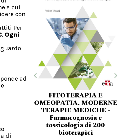
 di
ne a cui
videre con
ttiti Per
C
.
Ogni
riguardo
sponde ad
 e
FITOTERAPIA E
OMEOPATIA. MODERNE
TERAPIE MEDICHE -
Farmacognosia e
tossicologia di 200
so
bioterapici
a di