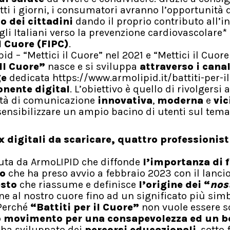
tti i giorni, i consumatori avranno l’opportunità 
lo dei cittadini
dando il proprio contributo all’i
i Italiani verso la prevenzione cardiovascolare*
l Cuore (FIPC)
.
d – “Mettici il Cuore” nel 2021 e “Mettici il Cuore
 Il Cuore”
nasce e si sviluppa
attraverso i canal
ge
dedicata https://www.armolipid.it/battiti-per-i
nente digital
. L’obiettivo è quello di rivolgersi 
ità di comunicazione
innovativa
,
moderna
e
vic
i sensibilizzare un ampio bacino di utenti sul tema
 digitali da scaricare, quattro professionist
enuta da ArmoLIPID che diffonde
l’importanza di 
o
che ha preso avvio a febbraio 2023 con il lanci
esto
che riassume e definisce
l’origine dei “
nos
ene al nostro cuore fino ad un significato più simb
 Perché
“Battiti per il Cuore”
non vuole essere s
o
movimento per una consapevolezza ed un b
 ha sviluppato dei
percorsi educazionali
, sotto