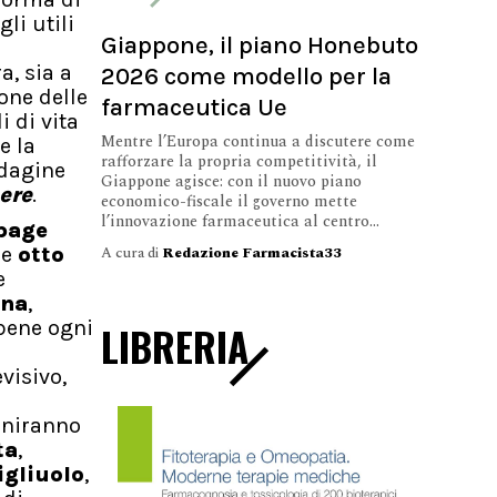
li utili
Giappone, il piano Honebuto
a, sia a
2026 come modello per la
one delle
farmaceutica Ue
 di vita
Mentre l’Europa continua a discutere come
e la
rafforzare la propria competitività, il
ndagine
Giappone agisce: con il nuovo piano
ere
.
economico-fiscale il governo mette
l’innovazione farmaceutica al centro...
page
A cura di
Redazione Farmacista33
re
otto
e
ana
,
 bene ogni
LIBRERIA
evisivo,
rniranno
ta
,
igliuolo
,