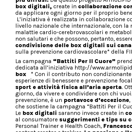
box digitali,
create in
collaborazione con
da applicare ogni giorno per il proprio bene
L’iniziativa è realizzata in collaborazione 
livello nazionale che internazionale, con l
malattie cardio-cerebrovascolari e metabolic
non salutari e che possono, pertanto, essere
condivisione delle box digitali sui canal
sulla prevenzione cardiovascolare* della FI
La campagna
“Battiti Per Il Cuore”
prende
dedicata all’iniziativa http://www.armolipid
box
* Con il contributo non condizionant
esperienze di benessere e prevenzione foca
sport e attività fisica all’aria aperta
. Ot
giorno, da vivere e condividere con chi vuo
prevenzione, è un
portavoce d’eccezione
,
che sostiene la campagna “Battiti Per il Cuo
Le
box digitali
saranno invece create in
co
al consumatore
suggerimenti e tips su c
Personal Trainer e Health Coach,
Francesc