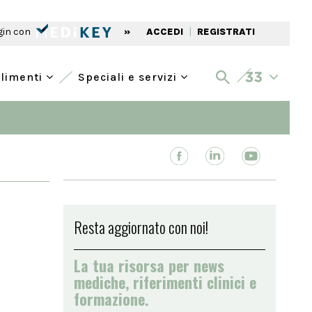
gin con
»
ACCEDI
|
REGISTRATI
alimenti
Speciali e servizi
Resta aggiornato con noi!
La tua risorsa per news
mediche, riferimenti clinici e
formazione.