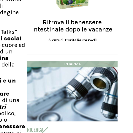
di
ndagine
Ritrova il benessere
intestinale dopo le vacanze
 Talks”
i social
A cura di
Euritalia Coswell
l-cuore ed
ad un
ina
 della
PHARMA
i e un
fare
o di una
tri
olico,
olo
enessere
RICERCA
 forma di