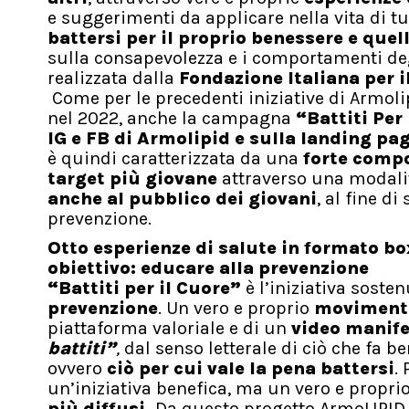
e suggerimenti da applicare nella vita di tu
battersi per il proprio benessere e quel
sulla consapevolezza e i comportamenti degl
realizzata dalla
Fondazione Italiana per i
Come per le precedenti iniziative di Armolipi
nel 2022, anche la campagna
“Battiti Per
IG e FB di Armolipid e sulla landing pa
è quindi caratterizzata da una
forte compo
target più giovane
attraverso una modal
anche al pubblico dei giovani
, al fine d
prevenzione.
Otto esperienze di salute in formato box
obiettivo: educare alla prevenzione
“Battiti per il Cuore”
è
l’iniziativa sost
prevenzione
. Un vero e proprio
moviment
piattaforma valoriale e di un
video manif
battiti”
,
dal senso letterale di ciò che fa b
ovvero
ciò per cui vale la pena battersi
.
un’iniziativa benefica, ma un vero e propri
più diffusi.
Da questo progetto ArmoLIPID