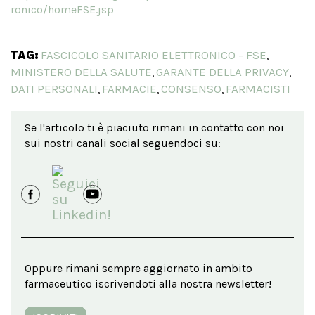
ronico/homeFSE.jsp
TAG:
FASCICOLO SANITARIO ELETTRONICO - FSE
,
MINISTERO DELLA SALUTE
GARANTE DELLA PRIVACY
,
,
DATI PERSONALI
FARMACIE
CONSENSO
FARMACISTI
,
,
,
Se l'articolo ti è piaciuto rimani in contatto con noi
sui nostri canali social seguendoci su:
Oppure rimani sempre aggiornato in ambito
farmaceutico iscrivendoti alla nostra newsletter!