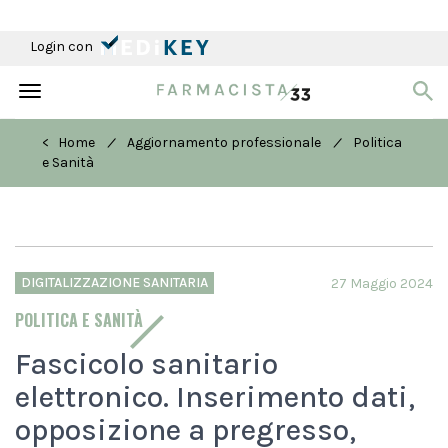
Login con
Toggle
navigation
/
/
< Home
Aggiornamento professionale
Politica
e Sanità
DIGITALIZZAZIONE SANITARIA
27 Maggio 2024
POLITICA E SANITÀ
Fascicolo sanitario
elettronico. Inserimento dati,
opposizione a pregresso,